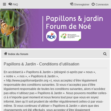
FAQ
S’enregistrer
Connexion
R
Index du forum
e
Papillons & Jardin - Conditions d’utilisation
c
h
En accédant à « Papillons & Jardin » (désigné ci-après par « nous »,
« notre », « nos », « Papillons & Jardin »,
e
« http://www.papillonsetjardin.org »), vous acceptez d’être légalement
r
responsable des conditions suivantes. Si vous n’acceptez pas d’être
légalement responsable de toutes les conditions suivantes, alors n’accédez
c
pas et/ou n’utilisez pas « Papillons & Jardin ». Nous pouvons modifier celles-
h
ci à n’importe quel moment et nous ferons tout pour que vous en soyez
informé, bien qu’il soit prudent de vérifier régulièrement celles-ci par vous-
e
même. Si vous continuez d’utiliser « Papillons & Jardin » alors que des
r
changements ont été effectués, vous acceptez d’être légalement