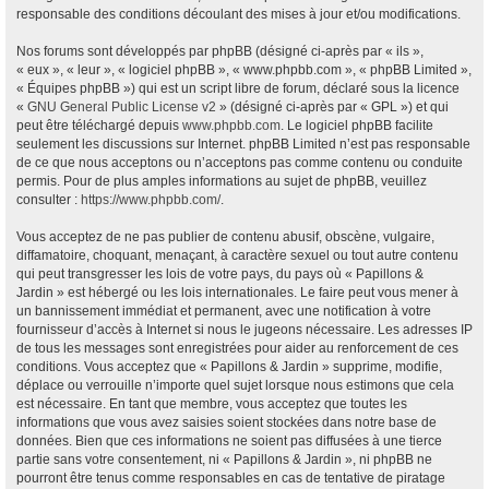
responsable des conditions découlant des mises à jour et/ou modifications.
Nos forums sont développés par phpBB (désigné ci-après par « ils »,
« eux », « leur », « logiciel phpBB », « www.phpbb.com », « phpBB Limited »,
« Équipes phpBB ») qui est un script libre de forum, déclaré sous la licence
«
GNU General Public License v2
» (désigné ci-après par « GPL ») et qui
peut être téléchargé depuis
www.phpbb.com
. Le logiciel phpBB facilite
seulement les discussions sur Internet. phpBB Limited n’est pas responsable
de ce que nous acceptons ou n’acceptons pas comme contenu ou conduite
permis. Pour de plus amples informations au sujet de phpBB, veuillez
consulter :
https://www.phpbb.com/
.
Vous acceptez de ne pas publier de contenu abusif, obscène, vulgaire,
diffamatoire, choquant, menaçant, à caractère sexuel ou tout autre contenu
qui peut transgresser les lois de votre pays, du pays où « Papillons &
Jardin » est hébergé ou les lois internationales. Le faire peut vous mener à
un bannissement immédiat et permanent, avec une notification à votre
fournisseur d’accès à Internet si nous le jugeons nécessaire. Les adresses IP
de tous les messages sont enregistrées pour aider au renforcement de ces
conditions. Vous acceptez que « Papillons & Jardin » supprime, modifie,
déplace ou verrouille n’importe quel sujet lorsque nous estimons que cela
est nécessaire. En tant que membre, vous acceptez que toutes les
informations que vous avez saisies soient stockées dans notre base de
données. Bien que ces informations ne soient pas diffusées à une tierce
partie sans votre consentement, ni « Papillons & Jardin », ni phpBB ne
pourront être tenus comme responsables en cas de tentative de piratage