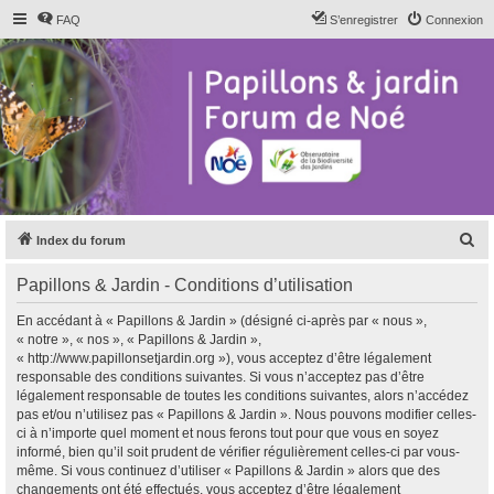
FAQ
S’enregistrer
Connexion
R
Index du forum
e
Papillons & Jardin - Conditions d’utilisation
c
h
En accédant à « Papillons & Jardin » (désigné ci-après par « nous »,
« notre », « nos », « Papillons & Jardin »,
e
« http://www.papillonsetjardin.org »), vous acceptez d’être légalement
r
responsable des conditions suivantes. Si vous n’acceptez pas d’être
légalement responsable de toutes les conditions suivantes, alors n’accédez
c
pas et/ou n’utilisez pas « Papillons & Jardin ». Nous pouvons modifier celles-
h
ci à n’importe quel moment et nous ferons tout pour que vous en soyez
informé, bien qu’il soit prudent de vérifier régulièrement celles-ci par vous-
e
même. Si vous continuez d’utiliser « Papillons & Jardin » alors que des
r
changements ont été effectués, vous acceptez d’être légalement