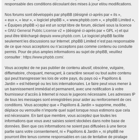
responsable des conditions découlant des mises à jour et/ou modifications.
Nos forums sont développés par phpBB (désigné ci-après par « ils »,
« eux », « leur », « logiciel phpBB », « www.phpbb.com », « phpBB Limited »,
« Équipes phpBB ») qui est un script libre de forum, déclaré sous la licence
«
GNU General Public License v2
» (désigné ci-après par « GPL ») et qui
peut être téléchargé depuis
www.phpbb.com
. Le logiciel phpBB facilite
seulement les discussions sur Internet. phpBB Limited n’est pas responsable
de ce que nous acceptons ou n’acceptons pas comme contenu ou conduite
permis. Pour de plus amples informations au sujet de phpBB, veuillez
consulter :
https://www.phpbb.com/
.
Vous acceptez de ne pas publier de contenu abusif, obscène, vulgaire,
diffamatoire, choquant, menaçant, à caractère sexuel ou tout autre contenu
qui peut transgresser les lois de votre pays, du pays où « Papillons &
Jardin » est hébergé ou les lois internationales. Le faire peut vous mener à
un bannissement immédiat et permanent, avec une notification à votre
fournisseur d’accès à Internet si nous le jugeons nécessaire. Les adresses IP
de tous les messages sont enregistrées pour aider au renforcement de ces
conditions. Vous acceptez que « Papillons & Jardin » supprime, modifie,
déplace ou verrouille n’importe quel sujet lorsque nous estimons que cela
est nécessaire. En tant que membre, vous acceptez que toutes les
informations que vous avez saisies soient stockées dans notre base de
données. Bien que ces informations ne soient pas diffusées à une tierce
partie sans votre consentement, ni « Papillons & Jardin », ni phpBB ne
pourront être tenus comme responsables en cas de tentative de piratage