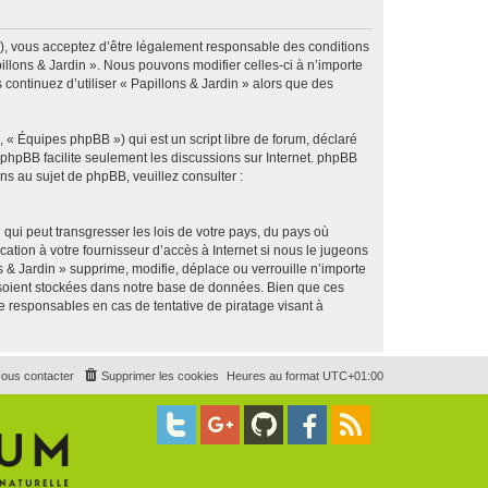
g »), vous acceptez d’être légalement responsable des conditions
illons & Jardin ». Nous pouvons modifier celles-ci à n’importe
continuez d’utiliser « Papillons & Jardin » alors que des
 « Équipes phpBB ») qui est un script libre de forum, déclaré
l phpBB facilite seulement les discussions sur Internet. phpBB
 au sujet de phpBB, veuillez consulter :
qui peut transgresser les lois de votre pays, du pays où
ation à votre fournisseur d’accès à Internet si nous le jugeons
& Jardin » supprime, modifie, déplace ou verrouille n’importe
 soient stockées dans notre base de données. Bien que ces
e responsables en cas de tentative de piratage visant à
ous contacter
Supprimer les cookies
Heures au format
UTC+01:00