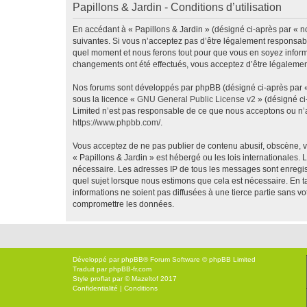
Papillons & Jardin - Conditions d’utilisation
En accédant à « Papillons & Jardin » (désigné ci-après par « no
suivantes. Si vous n’acceptez pas d’être légalement responsable
quel moment et nous ferons tout pour que vous en soyez informé,
changements ont été effectués, vous acceptez d’être légalemen
Nos forums sont développés par phpBB (désigné ci-après par « i
sous la licence «
GNU General Public License v2
» (désigné ci
Limited n’est pas responsable de ce que nous acceptons ou n’
https://www.phpbb.com/
.
Vous acceptez de ne pas publier de contenu abusif, obscène, vu
« Papillons & Jardin » est hébergé ou les lois internationales.
nécessaire. Les adresses IP de tous les messages sont enregis
quel sujet lorsque nous estimons que cela est nécessaire. En 
informations ne soient pas diffusées à une tierce partie sans 
compromettre les données.
Développé par
phpBB
® Forum Software © phpBB Limited
Traduit par
phpBB-fr.com
Style
proflat
par ©
Mazeltof
2017
Confidentialité
|
Conditions