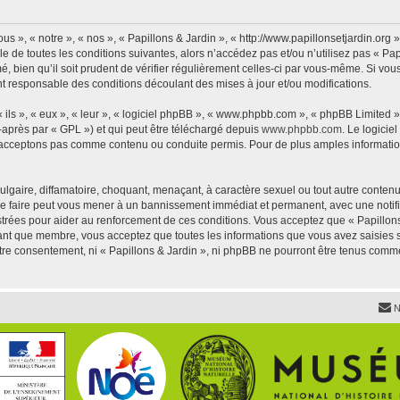
us », « notre », « nos », « Papillons & Jardin », « http://www.papillonsetjardin.or
 de toutes les conditions suivantes, alors n’accédez pas et/ou n’utilisez pas « Pap
 bien qu’il soit prudent de vérifier régulièrement celles-ci par vous-même. Si vous 
t responsable des conditions découlant des mises à jour et/ou modifications.
ls », « eux », « leur », « logiciel phpBB », « www.phpbb.com », « phpBB Limited »,
-après par « GPL ») et qui peut être téléchargé depuis
www.phpbb.com
. Le logicie
acceptons pas comme contenu ou conduite permis. Pour de plus amples informations
lgaire, diffamatoire, choquant, menaçant, à caractère sexuel ou tout autre contenu 
 Le faire peut vous mener à un bannissement immédiat et permanent, avec une notific
trées pour aider au renforcement de ces conditions. Vous acceptez que « Papillons 
tant que membre, vous acceptez que toutes les informations que vous avez saisies
votre consentement, ni « Papillons & Jardin », ni phpBB ne pourront être tenus comm
N