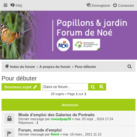
FAQ
S’enregistrer
Connexion
R
Index du forum
A propos du forum
Pour débuter
e
Pour débuter
c
Rechercher
Recherche avanc
Nouveau sujet
h
29 sujets • Page
1
sur
1
e
r
Annonces
c
Mode d'emploi des Galeries de Portraits
h
Dernier message par
noeudpap29
«
mar. 03 sept. , 2024 17:24
Réponses :
1
e
Forum, mode d'emploi
r
Dernier message par
René
«
mar. 16 mars , 2021 11:13