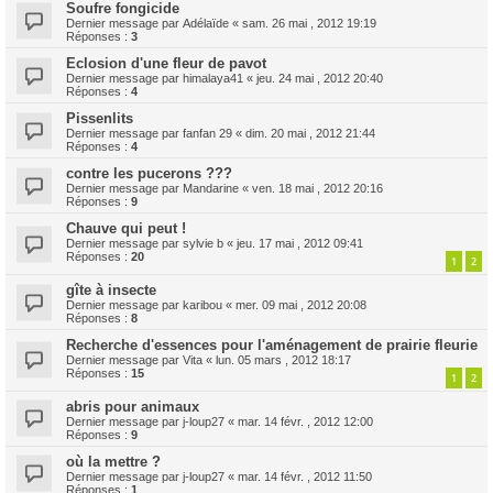
Soufre fongicide
Dernier message par
Adélaïde
«
sam. 26 mai , 2012 19:19
Réponses :
3
Eclosion d'une fleur de pavot
Dernier message par
himalaya41
«
jeu. 24 mai , 2012 20:40
Réponses :
4
Pissenlits
Dernier message par
fanfan 29
«
dim. 20 mai , 2012 21:44
Réponses :
4
contre les pucerons ???
Dernier message par
Mandarine
«
ven. 18 mai , 2012 20:16
Réponses :
9
Chauve qui peut !
Dernier message par
sylvie b
«
jeu. 17 mai , 2012 09:41
Réponses :
20
1
2
gîte à insecte
Dernier message par
karibou
«
mer. 09 mai , 2012 20:08
Réponses :
8
Recherche d'essences pour l'aménagement de prairie fleurie
Dernier message par
Vita
«
lun. 05 mars , 2012 18:17
Réponses :
15
1
2
abris pour animaux
Dernier message par
j-loup27
«
mar. 14 févr. , 2012 12:00
Réponses :
9
où la mettre ?
Dernier message par
j-loup27
«
mar. 14 févr. , 2012 11:50
Réponses :
1