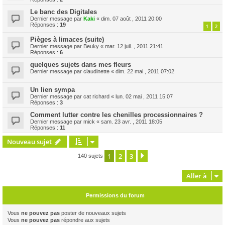
Le banc des Digitales
Dernier message par
Kaki
«
dim. 07 août , 2011 20:00
Réponses :
19
1
2
Pièges à limaces (suite)
Dernier message par
Beuky
«
mar. 12 juil. , 2011 21:41
Réponses :
6
quelques sujets dans mes fleurs
Dernier message par
claudinette
«
dim. 22 mai , 2011 07:02
Un lien sympa
Dernier message par
cat richard
«
lun. 02 mai , 2011 15:07
Réponses :
3
Comment lutter contre les chenilles processionnaires ?
Dernier message par
mick
«
sam. 23 avr. , 2011 18:05
Réponses :
11
Nouveau sujet
1
2
3
Suivante
140 sujets
Aller à
Permissions du forum
Vous
ne pouvez pas
poster de nouveaux sujets
Vous
ne pouvez pas
répondre aux sujets