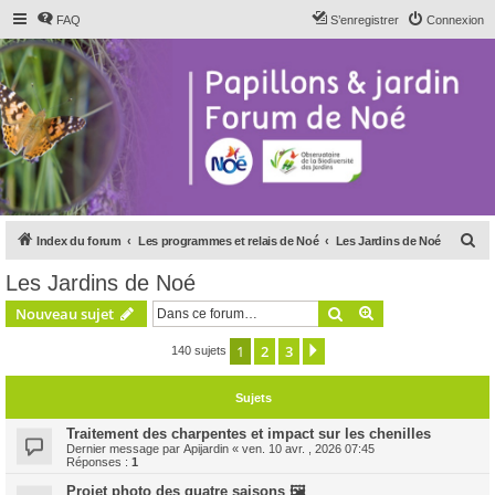
FAQ
S’enregistrer
Connexion
R
Index du forum
Les programmes et relais de Noé
Les Jardins de Noé
e
Les Jardins de Noé
c
Rechercher
Recherche avanc
Nouveau sujet
h
e
1
2
3
Suivante
140 sujets
r
Sujets
c
h
Traitement des charpentes et impact sur les chenilles
Dernier message par
Apijardin
«
ven. 10 avr. , 2026 07:45
e
Réponses :
1
r
Projet photo des quatre saisons 🖼️