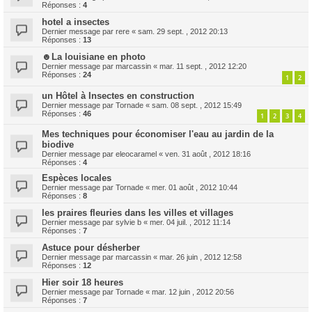
Réponses :
4
hotel a insectes
Dernier message par
rere
«
sam. 29 sept. , 2012 20:13
Réponses :
13
☻La louisiane en photo
Dernier message par
marcassin
«
mar. 11 sept. , 2012 12:20
Réponses :
24
1
2
un Hôtel à Insectes en construction
Dernier message par
Tornade
«
sam. 08 sept. , 2012 15:49
Réponses :
46
1
2
3
4
Mes techniques pour économiser l'eau au jardin de la
biodive
Dernier message par
eleocaramel
«
ven. 31 août , 2012 18:16
Réponses :
4
Espèces locales
Dernier message par
Tornade
«
mer. 01 août , 2012 10:44
Réponses :
8
les praires fleuries dans les villes et villages
Dernier message par
sylvie b
«
mer. 04 juil. , 2012 11:14
Réponses :
7
Astuce pour désherber
Dernier message par
marcassin
«
mar. 26 juin , 2012 12:58
Réponses :
12
Hier soir 18 heures
Dernier message par
Tornade
«
mar. 12 juin , 2012 20:56
Réponses :
7