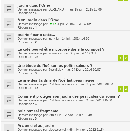
jardin dans l'Orne
Dernier message par
BERNARD
«
mer. 15 juil. , 2015 18:09
Réponses :
1
Mon jardin dans l'Orne
Dernier message par
René
«
jeu. 20 nov. , 2014 18:16
Réponses :
4
prairie fleurie ratée...
Dernier message par
jps
«
lun. 14 juil. , 2014 14:19
Réponses :
2
Le café peut-il être incorporé dans le compost ?
Dernier message par
louloute
«
mar. 03 juin , 2014 09:36
Réponses :
22
1
2
Une étude de Noé sur les pollinisateurs ?
Dernier message par
JeanSeb
«
mar. 04 févr. , 2014 19:07
Réponses :
6
Le site des Jardins de Noé fait peau neuve !
Dernier message par
Childéric le lombric
«
mer. 05 juin , 2013 08:34
Réponses :
15
1
2
Comment protéger son jardin des pesticides du voisin ?
Dernier message par
Childéric le lombric
«
jeu. 02 mai , 2013 15:04
Réponses :
6
bois rameal fragmente
Dernier message par
Vita
«
lun. 12 nov. , 2012 19:48
Réponses :
3
Arc-en-ciel au jardin
Dernier message par
eleocaramel
«
dim. 04 nov. , 2012 11:54