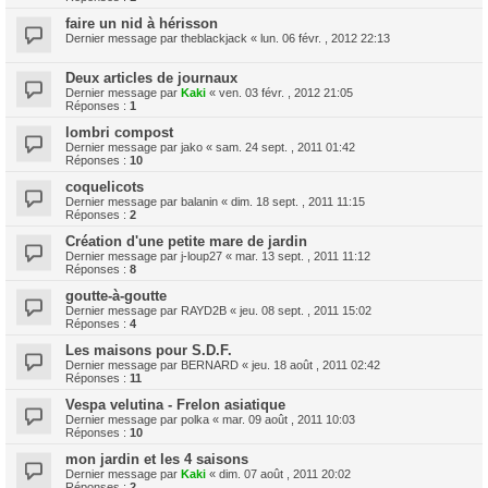
faire un nid à hérisson
Dernier message par
theblackjack
«
lun. 06 févr. , 2012 22:13
Deux articles de journaux
Dernier message par
Kaki
«
ven. 03 févr. , 2012 21:05
Réponses :
1
lombri compost
Dernier message par
jako
«
sam. 24 sept. , 2011 01:42
Réponses :
10
coquelicots
Dernier message par
balanin
«
dim. 18 sept. , 2011 11:15
Réponses :
2
Création d'une petite mare de jardin
Dernier message par
j-loup27
«
mar. 13 sept. , 2011 11:12
Réponses :
8
goutte-à-goutte
Dernier message par
RAYD2B
«
jeu. 08 sept. , 2011 15:02
Réponses :
4
Les maisons pour S.D.F.
Dernier message par
BERNARD
«
jeu. 18 août , 2011 02:42
Réponses :
11
Vespa velutina - Frelon asiatique
Dernier message par
polka
«
mar. 09 août , 2011 10:03
Réponses :
10
mon jardin et les 4 saisons
Dernier message par
Kaki
«
dim. 07 août , 2011 20:02
Réponses :
2