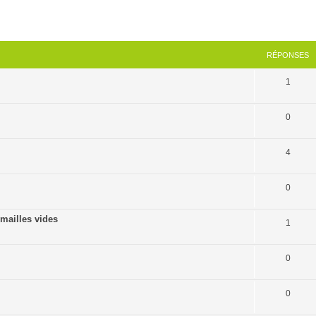
cher
cherche avancée
RÉPONSES
1
0
4
0
mailles vides
1
0
0