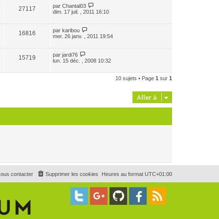
par
Chantal03
27117
dim. 17 juil. , 2011 16:10
par
karibou
16816
mer. 26 janv. , 2011 19:54
par
jardi76
15719
lun. 15 déc. , 2008 10:32
10 sujets • Page
1
sur
1
Aller à
ous contacter
Supprimer les cookies
Heures au format
UTC+01:00