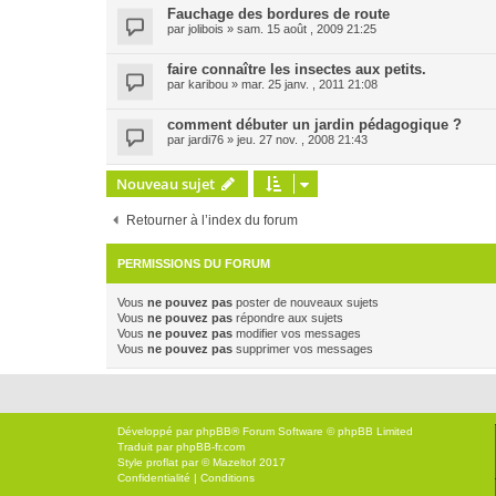
Fauchage des bordures de route
par
jolibois
» sam. 15 août , 2009 21:25
faire connaître les insectes aux petits.
par
karibou
» mar. 25 janv. , 2011 21:08
comment débuter un jardin pédagogique ?
par
jardi76
» jeu. 27 nov. , 2008 21:43
Nouveau sujet
Retourner à l’index du forum
PERMISSIONS DU FORUM
Vous
ne pouvez pas
poster de nouveaux sujets
Vous
ne pouvez pas
répondre aux sujets
Vous
ne pouvez pas
modifier vos messages
Vous
ne pouvez pas
supprimer vos messages
Développé par
phpBB
® Forum Software © phpBB Limited
Traduit par
phpBB-fr.com
Style
proflat
par ©
Mazeltof
2017
Confidentialité
|
Conditions