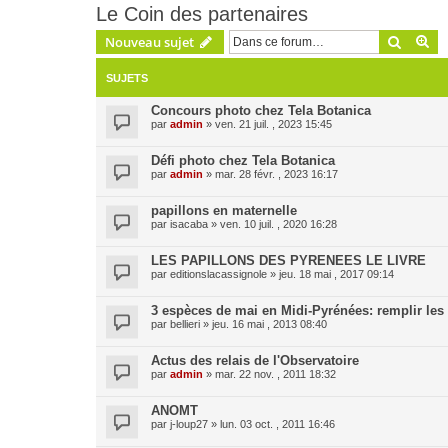
Le Coin des partenaires
Recher
Re
Nouveau sujet
SUJETS
Concours photo chez Tela Botanica
par
admin
» ven. 21 juil. , 2023 15:45
Défi photo chez Tela Botanica
par
admin
» mar. 28 févr. , 2023 16:17
papillons en maternelle
par
isacaba
» ven. 10 juil. , 2020 16:28
LES PAPILLONS DES PYRENEES LE LIVRE
par
editionslacassignole
» jeu. 18 mai , 2017 09:14
3 espèces de mai en Midi-Pyrénées: remplir les 
par
bellieri
» jeu. 16 mai , 2013 08:40
Actus des relais de l'Observatoire
par
admin
» mar. 22 nov. , 2011 18:32
ANOMT
par
j-loup27
» lun. 03 oct. , 2011 16:46