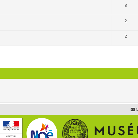
8
2
2
N