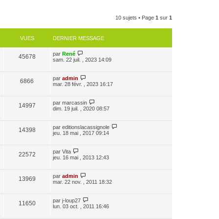
10 sujets • Page
1
sur
1
VUES
DERNIER MESSAGE
par
René
45678
sam. 22 juil. , 2023 14:09
par
admin
6866
mar. 28 févr. , 2023 16:17
par
marcassin
14997
dim. 19 juil. , 2020 08:57
par
editionslacassignole
14398
jeu. 18 mai , 2017 09:14
par
Vita
22572
jeu. 16 mai , 2013 12:43
par
admin
13969
mar. 22 nov. , 2011 18:32
par
j-loup27
11650
lun. 03 oct. , 2011 16:46