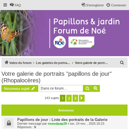
FAQ
S’enregistrer
Connexion
R
Index du forum
Les galeries de portraits du forum
Votre galerie de portraits "papillons de jour" (Rhopalocères)
e
Votre galerie de portraits "papillons de jour"
c
(Rhopalocères)
h
Rechercher
Recherche avanc
Nouveau sujet
e
r
1
2
3
Suivante
143 sujets
c
Annonces
h
e
Papillons de jour : Liste des portraits de la Galerie
Dernier message par
noeudpap29
«
lun. 24 nov. , 2025 20:23
r
Réponses :
6