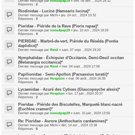
Dernier message par
noeudpap29
«
ven. 06 déc. , 2024 18:32
Réponses :
2
Riodinidae - Lucine (Hamearis lucina)*
Dernier message par
Michi
«
jeu. 24 oct. , 2024 10:32
Réponses :
3
Pieridae - Piéride de la Rave (Pieris rapae)*
Dernier message par
noeudpap29
«
jeu. 10 oct. , 2024 18:26
Réponses :
4
PIERIDAE - Marbré-de-vert, Piéride du Réséda (Pontia
daplidice)*
Dernier message par
René
«
sam. 07 sept. , 2024 19:20
Nymphalidae - Échiquier d'Occitanie, Demi-Deuil occitan
(Melanargia occitanica)*
Dernier message par
René
«
mer. 04 sept. , 2024 17:08
Papilionidae - Semi-Apollon (Parnassius turatii)*
Dernier message par
Hospiton
«
mar. 06 août , 2024 16:35
Réponses :
6
Lycaenidae - Azuré des Cytises (Glaucopsyche alexis)*
Dernier message par
Hospiton
«
lun. 17 juin , 2024 20:37
Réponses :
2
Pieridae - Piéride des Biscutelles, Marqueté blanc-nacré
(Euchloe crameri)*
Dernier message par
noeudpap29
«
sam. 15 juin , 2024 13:56
Re: Pieridae - Aurore (Anthocharis cardamines)*
Dernier message par
Michi
«
dim. 14 avr. , 2024 13:38
Réponses :
6