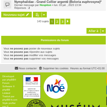
Nymphalidae - Grand Collier argenté (Boloria euphrosyne)*
Dernier message par
Hospiton
«
lun. 03 juil. , 2023 13:34
Réponses :
2
Nouveau sujet
1
2
3
Suivante
143 sujets
Aller à
Permissions du forum
Vous
ne pouvez pas
poster de nouveaux sujets
Vous
ne pouvez pas
répondre aux sujets
Vous
ne pouvez pas
modifier vos messages
Vous
ne pouvez pas
supprimer vos messages
Nous contacter
Supprimer les cookies
Heures au format
UTC+01:00
Développé
par
phpBB
®
Forum
Software ©
phpBB
Limited
Traduit par
phpBB-fr.com
Style
proflat
par ©