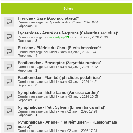
Sujets
Pieridae - Gazé (Aporia crataegi)*
Dernier message par
Apijardin
«
dim. 24 mai , 2026 07:41
Réponses :
8
Lycaenidae - Azuré des Nerpruns (Celastrina argiolus)*
Dernier message par
noeudpap29
«
mer. 20 mai , 2026 20:33
Réponses :
3
Pieridae - Piéride du Chou (Pieris brassicae)*
Dernier message par
Michi
«
sam. 03 janv. , 2026 15:41
Réponses :
4
Papilionidae - Proserpine (Zerynthia rumina)*
Dernier message par
Michi
«
sam. 03 janv. , 2026 14:42
Réponses :
1
Papilionidae - Flambé (Iphiclides podalirius)*
Dernier message par
Michi
«
sam. 03 janv. , 2026 14:21
Réponses :
6
Nymphalidae - Belle-Dame (Vanessa cardui)*
Dernier message par
Michi
«
sam. 03 janv. , 2026 13:35
Réponses :
8
Nymphalidae - Petit Sylvain (Limenitis camilla)*
Dernier message par
Michi
«
ven. 02 janv. , 2026 17:28
Réponses :
1
Nymphalidae - Ariane=♀ et Némusien=♂ (Lasiommata
maera)*
Dernier message par
Michi
«
ven. 02 janv. , 2026 17:08