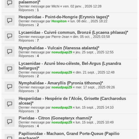
palaemon)*
Dernier message par
Michi
«
ven. 02 janv. , 2026 12:28
Réponses :
1
Hesperiidae - Point-de-Hongrie (Erynnis tages)*
Dernier message par
Hospiton
«
lun. 08 déc. , 2025 18:22
Réponses :
2
Lycaenidae - Cuivré commun, Bronzé (Lycaena phlaeas)*
Dernier message par
Pierre-Jean
«
dim. 05 oct. , 2025 03:58
Réponses :
7
Nymphalidae - Vulcain (Vanessa atalanta)*
Dernier message par
noeudpap29
«
jeu. 25 sept. , 2025 12:55
Réponses :
4
Lycaenidae - Azuré bleu-céleste, Bel-Argus (Lysandra
bellargus)*
Dernier message par
noeudpap29
«
dim. 21 sept. , 2025 12:48
Réponses :
2
Nymphalidae - Amaryllis (Pyronia tithonus)*
Dernier message par
noeudpap29
«
mer. 17 sept. , 2025 09:26
Réponses :
3
Hesperiidae - Hespérie de l'Alcée, Grisette (Carcharodus
alceae)*
Dernier message par
noeudpap29
«
lun. 15 sept. , 2025 14:10
Réponses :
3
Pieridae - Citron (Gonepteryx rhamni)*
Dernier message par
noeudpap29
«
lun. 15 sept. , 2025 10:49
Réponses :
4
Papilionidae - Machaon, Grand Porte-Queue (Papilio
machaon)*