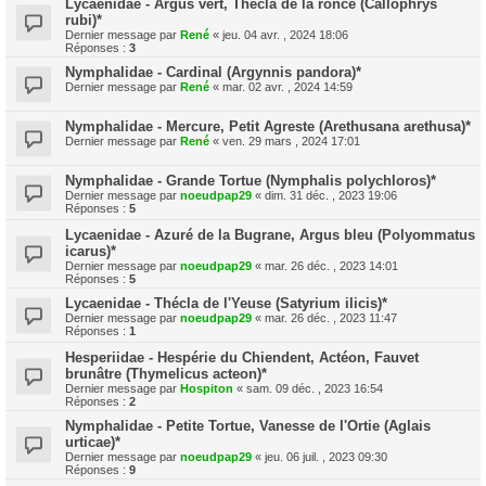
Lycaenidae - Argus vert, Thécla de la ronce (Callophrys
rubi)*
Dernier message par
René
«
jeu. 04 avr. , 2024 18:06
Réponses :
3
Nymphalidae - Cardinal (Argynnis pandora)*
Dernier message par
René
«
mar. 02 avr. , 2024 14:59
Nymphalidae - Mercure, Petit Agreste (Arethusana arethusa)*
Dernier message par
René
«
ven. 29 mars , 2024 17:01
Nymphalidae - Grande Tortue (Nymphalis polychloros)*
Dernier message par
noeudpap29
«
dim. 31 déc. , 2023 19:06
Réponses :
5
Lycaenidae - Azuré de la Bugrane, Argus bleu (Polyommatus
icarus)*
Dernier message par
noeudpap29
«
mar. 26 déc. , 2023 14:01
Réponses :
5
Lycaenidae - Thécla de l'Yeuse (Satyrium ilicis)*
Dernier message par
noeudpap29
«
mar. 26 déc. , 2023 11:47
Réponses :
1
Hesperiidae - Hespérie du Chiendent, Actéon, Fauvet
brunâtre (Thymelicus acteon)*
Dernier message par
Hospiton
«
sam. 09 déc. , 2023 16:54
Réponses :
2
Nymphalidae - Petite Tortue, Vanesse de l'Ortie (Aglais
urticae)*
Dernier message par
noeudpap29
«
jeu. 06 juil. , 2023 09:30
Réponses :
9