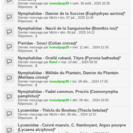
Dernier message par
noeudpap29
«
sam. 30 août , 2025 20:35
Réponses :
6
Nymphalidae - Damier de la Succise (Euphydryas aurinia)*
Dernier message par
Michi
«
lun. 07 juil. , 2025 11:45
Réponses :
4
Nymphalidae - Nacré de la Sanguisorbe (Brenthis ino)*
Dernier message par
Michi
«
dim. 06 juil. , 2025 14:12
Réponses :
1
Pieridae - Souci (Colias crocea)*
Dernier message par
noeudpap29
«
mer. 11 déc. , 2024 21:55
Réponses :
3
Nymphalidae - Ocellé rubané, Tityre (Pyronia bathseba)*
Dernier message par
René
«
mar. 10 déc. , 2024 09:32
Réponses :
2
Nymphalidae - Mélitée du Plantain, Damier du Plantain
(Melitaea cinxia)*
Dernier message par
noeudpap29
«
lun. 09 déc. , 2024 17:26
Réponses :
2
Nymphalidae - Fadet commun, Procris (Coenonympha
pamphilus)*
Dernier message par
noeudpap29
«
dim. 08 déc. , 2024 16:50
Réponses :
2
Lycaenidae - Thécla du Bouleau (Thecla betulae)*
Dernier message par
Michi
«
dim. 08 déc. , 2024 12:57
Réponses :
2
Lycaenidae - Cuivré mauvin, C. flamboyant, Argus pourpre
(Lycaena alciphron)*