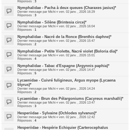
Réponses :
3
Nymphalidae - Pacha à deux queues (Charaxes jasius)*
Dernier message par
Michi
«
ven. 02 janv. , 2026 16:29
Réponses :
3
Nymphalidae - Silène (Brintesia circe)*
Dernier message par
Michi
«
ven. 02 janv. , 2026 16:04
Réponses :
1
Nymphalidae - Nacré de la Ronce (Brenthis daphne)*
Dernier message par
Michi
«
ven. 02 janv. , 2026 15:47
Réponses :
2
Nymphalidae - Petite Violette, Nacré violet (Boloria dia)*
Dernier message par
Michi
«
ven. 02 janv. , 2026 15:01
Réponses :
4
Nymphalidae - Tabac d'Espagne (Argynnis paphia)*
Dernier message par
Michi
«
ven. 02 janv. , 2026 14:47
Réponses :
5
Lycaenidae - Cuivré fuligineux, Argus myope (Lycaena
tityrus)*
Dernier message par
Michi
«
ven. 02 janv. , 2026 14:24
Réponses :
2
Lycaenidae - Brun des Pélargoniums (Cacyreus marshalli)*
Dernier message par
Michi
«
ven. 02 janv. , 2026 13:47
Réponses :
3
Hesperiidae - Sylvaine (Ochlodes sylvanus)*
Dernier message par
Michi
«
ven. 02 janv. , 2026 12:42
Réponses :
4
Hesperiidae - Hespérie Echiquier (Carterocephalus