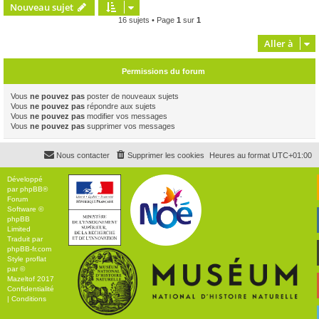
Nouveau sujet
16 sujets • Page
1
sur
1
Aller à
Permissions du forum
Vous
ne pouvez pas
poster de nouveaux sujets
Vous
ne pouvez pas
répondre aux sujets
Vous
ne pouvez pas
modifier vos messages
Vous
ne pouvez pas
supprimer vos messages
Nous contacter
Supprimer les cookies
Heures au format
UTC+01:00
Développé
par
phpBB
®
Forum
Software ©
phpBB
Limited
Traduit par
phpBB-fr.com
Style
proflat
par ©
Mazeltof
2017
Confidentialité
|
Conditions