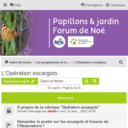
FAQ
S’enregistrer
Connexion
R
Index du forum
Les programmes et relais de Noé
L'Opération escargots
e
L'Opération escargots
c
Rechercher
Recherche avanc
Nouveau sujet
h
16 sujets • Page
1
sur
1
e
r
Annonces
c
À propos de la rubrique "Opération escargots"
h
Dernier message par
admin
«
ven. 21 janv. , 2022 14:35
e
Demandez le poster sur les escargots et limaces de
r
l'Observatoire !