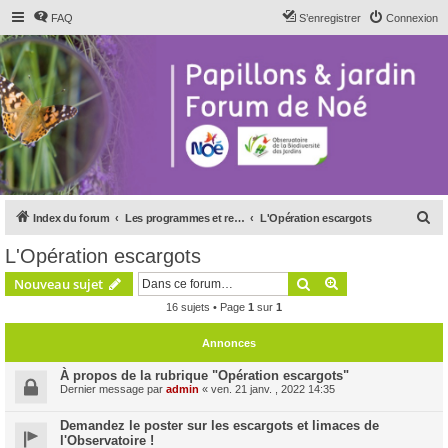
FAQ
S’enregistrer
Connexion
R
Index du forum
Les programmes et relais de Noé
L'Opération escargots
e
L'Opération escargots
c
Rechercher
Recherche avanc
Nouveau sujet
h
16 sujets • Page
1
sur
1
e
r
Annonces
c
À propos de la rubrique "Opération escargots"
h
Dernier message par
admin
«
ven. 21 janv. , 2022 14:35
e
Demandez le poster sur les escargots et limaces de
r
l'Observatoire !