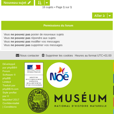
Nouveau sujet
16 sujets • Page
1
sur
1
Aller à
Permissions du forum
Vous
ne pouvez pas
poster de nouveaux sujets
Vous
ne pouvez pas
répondre aux sujets
Vous
ne pouvez pas
modifier vos messages
Vous
ne pouvez pas
supprimer vos messages
Nous contacter
Supprimer les cookies
Heures au format
UTC+01:00
Développé
par
phpBB
®
Forum
Software ©
phpBB
Limited
Traduit par
phpBB-fr.com
Style
proflat
par ©
Mazeltof
2017
Confidentialité
|
Conditions