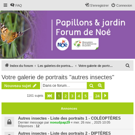
FAQ
S’enregistrer
Connexion
R
Index du forum
Les galeries de portraits du forum
Votre galerie de portraits "autres insectes"
e
Votre galerie de portraits "autres insectes"
c
Rechercher
Recherche avanc
Nouveau sujet
h
e
1
2
3
4
5
24
Page
1
sur
24
Suivante
1161 sujets
…
r
Annonces
c
h
Autres insectes - Liste des portraits 1 - COLÉOPTÈRES
Dernier message par
noeudpap29
«
mer. 26 nov. , 2025 10:05
e
Réponses :
12
r
Autres insectes - Liste des portraits 2 - DIPTÈRES