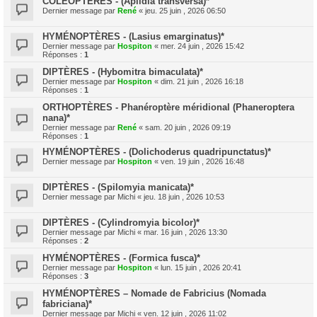
COLÉOPTÈRES - (Aplidia transversa)*
Dernier message par
René
«
jeu. 25 juin , 2026 06:50
HYMÉNOPTÈRES - (Lasius emarginatus)*
Dernier message par
Hospiton
«
mer. 24 juin , 2026 15:42
Réponses :
1
DIPTÈRES - (Hybomitra bimaculata)*
Dernier message par
Hospiton
«
dim. 21 juin , 2026 16:18
Réponses :
1
ORTHOPTÈRES - Phanéroptère méridional (Phaneroptera
nana)*
Dernier message par
René
«
sam. 20 juin , 2026 09:19
Réponses :
1
HYMÉNOPTÈRES - (Dolichoderus quadripunctatus)*
Dernier message par
Hospiton
«
ven. 19 juin , 2026 16:48
DIPTÈRES - (Spilomyia manicata)*
Dernier message par
Michi
«
jeu. 18 juin , 2026 10:53
DIPTÈRES - (Cylindromyia bicolor)*
Dernier message par
Michi
«
mar. 16 juin , 2026 13:30
Réponses :
2
HYMÉNOPTÈRES - (Formica fusca)*
Dernier message par
Hospiton
«
lun. 15 juin , 2026 20:41
Réponses :
3
HYMÉNOPTÈRES – Nomade de Fabricius (Nomada
fabriciana)*
Dernier message par
Michi
«
ven. 12 juin , 2026 11:02