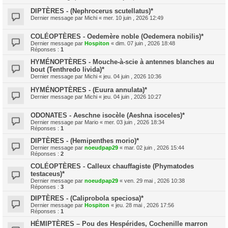
DIPTÈRES - (Nephrocerus scutellatus)*
Dernier message par
Michi
«
mer. 10 juin , 2026 12:49
COLÉOPTÈRES - Oedemère noble (Oedemera nobilis)*
Dernier message par
Hospiton
«
dim. 07 juin , 2026 18:48
Réponses :
1
HYMÉNOPTÈRES - Mouche-à-scie à antennes blanches au
bout (Tenthredo livida)*
Dernier message par
Michi
«
jeu. 04 juin , 2026 10:36
HYMÉNOPTÈRES - (Euura annulata)*
Dernier message par
Michi
«
jeu. 04 juin , 2026 10:27
ODONATES - Aeschne isocèle (Aeshna isoceles)*
Dernier message par
Mario
«
mer. 03 juin , 2026 18:34
Réponses :
1
DIPTÈRES - (Hemipenthes morio)*
Dernier message par
noeudpap29
«
mar. 02 juin , 2026 15:44
Réponses :
2
COLÉOPTÈRES - Calleux chauffagiste (Phymatodes
testaceus)*
Dernier message par
noeudpap29
«
ven. 29 mai , 2026 10:38
Réponses :
3
DIPTÈRES - (Caliprobola speciosa)*
Dernier message par
Hospiton
«
jeu. 28 mai , 2026 17:56
Réponses :
1
HÉMIPTÈRES – Pou des Hespérides, Cochenille marron