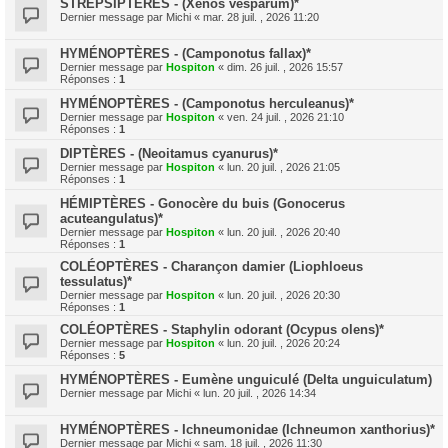
STREPSIPTÈRES - (Xenos vesparum)*
Dernier message par
Michi
«
mar. 28 juil. , 2026 11:20
HYMÉNOPTÈRES - (Camponotus fallax)*
Dernier message par
Hospiton
«
dim. 26 juil. , 2026 15:57
Réponses :
1
HYMÉNOPTÈRES - (Camponotus herculeanus)*
Dernier message par
Hospiton
«
ven. 24 juil. , 2026 21:10
Réponses :
1
DIPTÈRES - (Neoitamus cyanurus)*
Dernier message par
Hospiton
«
lun. 20 juil. , 2026 21:05
Réponses :
1
HÉMIPTÈRES - Gonocère du buis (Gonocerus
acuteangulatus)*
Dernier message par
Hospiton
«
lun. 20 juil. , 2026 20:40
Réponses :
1
COLÉOPTÈRES - Charançon damier (Liophloeus
tessulatus)*
Dernier message par
Hospiton
«
lun. 20 juil. , 2026 20:30
Réponses :
1
COLÉOPTÈRES - Staphylin odorant (Ocypus olens)*
Dernier message par
Hospiton
«
lun. 20 juil. , 2026 20:24
Réponses :
5
HYMÉNOPTÈRES - Eumène unguiculé (Delta unguiculatum)
Dernier message par
Michi
«
lun. 20 juil. , 2026 14:34
HYMÉNOPTÈRES - Ichneumonidae (Ichneumon xanthorius)*
Dernier message par
Michi
«
sam. 18 juil. , 2026 11:30