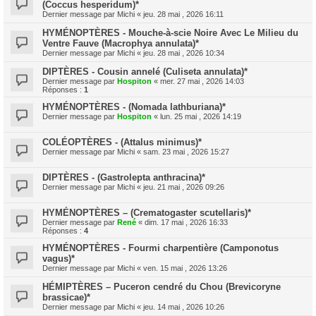
(Coccus hesperidum)*
Dernier message par
Michi
«
jeu. 28 mai , 2026 16:11
HYMÉNOPTÈRES - Mouche-à-scie Noire Avec Le Milieu du
Ventre Fauve (Macrophya annulata)*
Dernier message par
Michi
«
jeu. 28 mai , 2026 10:34
DIPTÈRES - Cousin annelé (Culiseta annulata)*
Dernier message par
Hospiton
«
mer. 27 mai , 2026 14:03
Réponses :
1
HYMÉNOPTÈRES - (Nomada lathburiana)*
Dernier message par
Hospiton
«
lun. 25 mai , 2026 14:19
COLÉOPTÈRES - (Attalus minimus)*
Dernier message par
Michi
«
sam. 23 mai , 2026 15:27
DIPTÈRES - (Gastrolepta anthracina)*
Dernier message par
Michi
«
jeu. 21 mai , 2026 09:26
HYMÉNOPTÈRES – (Crematogaster scutellaris)*
Dernier message par
René
«
dim. 17 mai , 2026 16:33
Réponses :
4
HYMÉNOPTÈRES - Fourmi charpentière (Camponotus
vagus)*
Dernier message par
Michi
«
ven. 15 mai , 2026 13:26
HÉMIPTÈRES – Puceron cendré du Chou (Brevicoryne
brassicae)*
Dernier message par
Michi
«
jeu. 14 mai , 2026 10:26