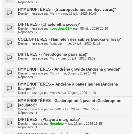
Réponses :
2
HYMÉNOPTÈRES - (Stauropoctonus bombycivorus)*
Dernier message par
Michi
«
sam. 18 juil. , 2026 10:48
DIPTÈRES - (Chaetorellia jaceae)*
Dernier message par
noeudpap29
«
mer. 08 juil. , 2026 20:10
Réponses :
2
COLÉOPTÈRES - Hanneton des sables (Anoxia villosa)*
Dernier message par
Apijardin
«
mar. 07 juil. , 2026 11:32
DIPTÈRES - (Pseudogonia parisiaca)*
Dernier message par
Michi
«
dim. 05 juil. , 2026 13:59
HYMÉNOPTÈRES - Andrène gravide (Andrena gravida)*
Dernier message par
Michi
«
mar. 30 juin , 2026 14:48
Réponses :
3
HYMÉNOPTÈRES – Andrène à pattes jaunes (Andrena
flavipes)*
Dernier message par
Michi
«
mar. 30 juin , 2026 14:20
HYMÉNOPTÈRES - Gastéruption à javelot (Gasteruption
jaculator)*
Dernier message par
lucine01
«
lun. 29 juin , 2026 15:53
Réponses :
1
DIPTÈRES - (Platyura marginata)*
Dernier message par
Hospiton
«
jeu. 25 juin , 2026 16:15
Réponses :
1