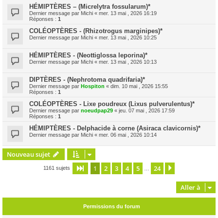
HÉMIPTÈRES – (Micrelytra fossularum)*
Dernier message par
Michi
«
mer. 13 mai , 2026 16:19
Réponses :
1
COLÉOPTÈRES - (Rhizotrogus marginipes)*
Dernier message par
Michi
«
mer. 13 mai , 2026 10:25
HÉMIPTÈRES - (Neottiglossa leporina)*
Dernier message par
Michi
«
mer. 13 mai , 2026 10:13
DIPTÈRES - (Nephrotoma quadrifaria)*
Dernier message par
Hospiton
«
dim. 10 mai , 2026 15:55
Réponses :
1
COLÉOPTÈRES - Lixe poudreux (Lixus pulverulentus)*
Dernier message par
noeudpap29
«
jeu. 07 mai , 2026 17:59
Réponses :
1
HÉMIPTÈRES - Delphacide à corne (Asiraca clavicornis)*
Dernier message par
Michi
«
mer. 06 mai , 2026 10:14
Nouveau sujet
1
2
3
4
5
24
Page
1
sur
24
Suivante
1161 sujets
…
Aller à
Permissions du forum