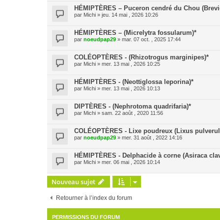
HÉMIPTÈRES – Puceron cendré du Chou (Brevic
par
Michi
» jeu. 14 mai , 2026 10:26
HÉMIPTÈRES – (Micrelytra fossularum)*
par
noeudpap29
» mar. 07 oct. , 2025 17:44
COLÉOPTÈRES - (Rhizotrogus marginipes)*
par
Michi
» mer. 13 mai , 2026 10:25
HÉMIPTÈRES - (Neottiglossa leporina)*
par
Michi
» mer. 13 mai , 2026 10:13
DIPTÈRES - (Nephrotoma quadrifaria)*
par
Michi
» sam. 22 août , 2020 11:56
COLÉOPTÈRES - Lixe poudreux (Lixus pulverul
par
noeudpap29
» mer. 31 août , 2022 14:16
HÉMIPTÈRES - Delphacide à corne (Asiraca clav
par
Michi
» mer. 06 mai , 2026 10:14
Nouveau sujet
Retourner à l’index du forum
PERMISSIONS DU FORUM