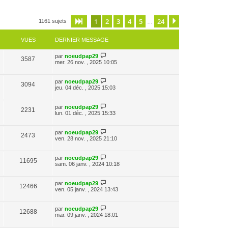
1
2
3
4
5
24
Page
1
sur
24
Suivante
1161 sujets
…
VUES
DERNIER MESSAGE
par
noeudpap29
3587
mer. 26 nov. , 2025 10:05
par
noeudpap29
3094
jeu. 04 déc. , 2025 15:03
par
noeudpap29
2231
lun. 01 déc. , 2025 15:33
par
noeudpap29
2473
ven. 28 nov. , 2025 21:10
par
noeudpap29
11695
sam. 06 janv. , 2024 10:18
par
noeudpap29
12466
ven. 05 janv. , 2024 13:43
par
noeudpap29
12688
mar. 09 janv. , 2024 18:01