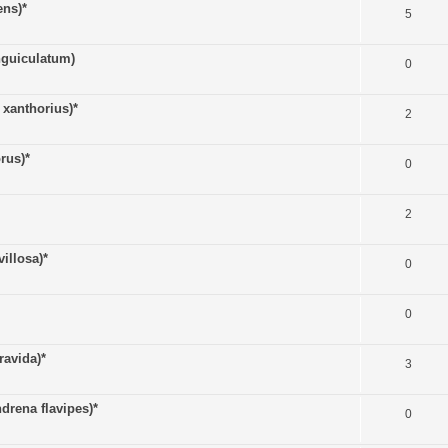
ns)*
5
guiculatum)
0
anthorius)*
2
rus)*
0
2
illosa)*
0
0
avida)*
3
rena flavipes)*
0