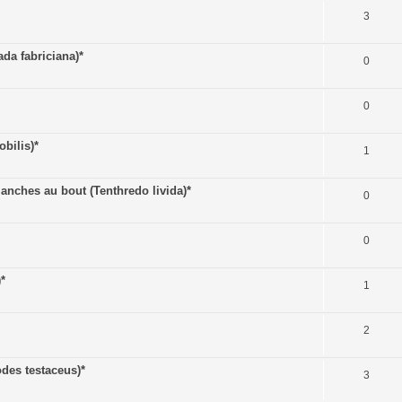
3
a fabriciana)*
0
0
bilis)*
1
ches au bout (Tenthredo livida)*
0
0
*
1
2
des testaceus)*
3