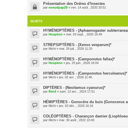
Présentation des Ordres d'Insectes
par
noeudpap29
» ven. 14 août , 2020 20:51
SUJETS
HYMÉNOPTÈRES - (Aphaenogaster subterranea
par
Hospiton
» mer. 03 sept. , 2025 16:49
STREPSIPTÈRES - (Xenos vesparum)*
par
Michi
» mar. 28 juil. , 2026 11:20
HYMÉNOPTÈRES - (Camponotus fallax)*
par
Hospiton
» jeu. 25 juin , 2026 16:04
HYMÉNOPTÈRES - (Camponotus herculeanus)*
par
Michi
» jeu. 02 avr. , 2026 11:46
DIPTÈRES - (Neoitamus cyanurus)*
par
René
» sam. 13 avr. , 2024 17:51
HÉMIPTÈRES - Gonocère du buis (Gonocerus ac
par
Michi
» jeu. 03 déc. , 2020 16:16
COLÉOPTÈRES - Charançon damier (Liophloeus 
par
Michi
» mar. 30 août , 2022 10:40