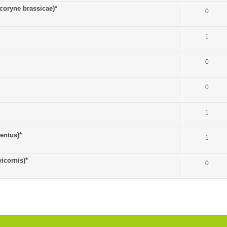
oryne brassicae)*
0
1
0
0
1
entus)*
1
icornis)*
0