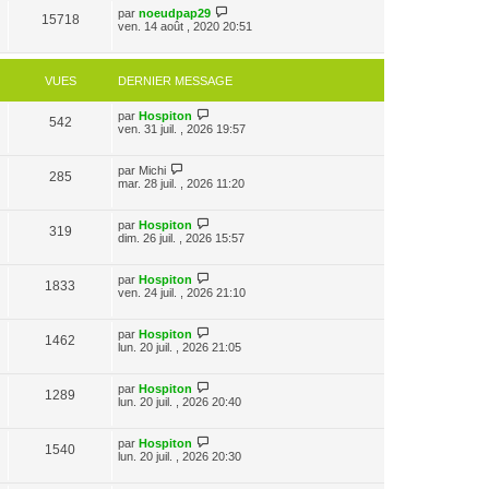
par
noeudpap29
15718
ven. 14 août , 2020 20:51
VUES
DERNIER MESSAGE
par
Hospiton
542
ven. 31 juil. , 2026 19:57
par
Michi
285
mar. 28 juil. , 2026 11:20
par
Hospiton
319
dim. 26 juil. , 2026 15:57
par
Hospiton
1833
ven. 24 juil. , 2026 21:10
par
Hospiton
1462
lun. 20 juil. , 2026 21:05
par
Hospiton
1289
lun. 20 juil. , 2026 20:40
par
Hospiton
1540
lun. 20 juil. , 2026 20:30