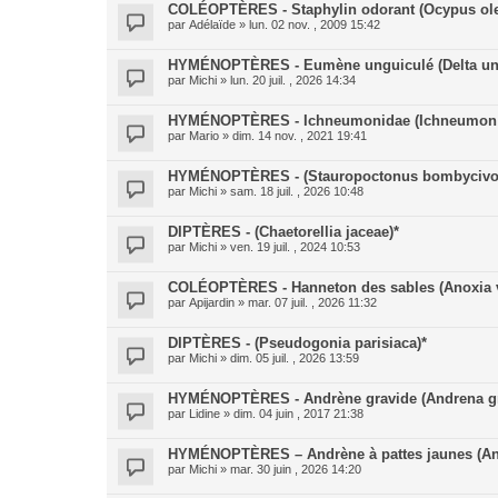
COLÉOPTÈRES - Staphylin odorant (Ocypus ole
par
Adélaïde
» lun. 02 nov. , 2009 15:42
HYMÉNOPTÈRES - Eumène unguiculé (Delta un
par
Michi
» lun. 20 juil. , 2026 14:34
HYMÉNOPTÈRES - Ichneumonidae (Ichneumon x
par
Mario
» dim. 14 nov. , 2021 19:41
HYMÉNOPTÈRES - (Stauropoctonus bombycivo
par
Michi
» sam. 18 juil. , 2026 10:48
DIPTÈRES - (Chaetorellia jaceae)*
par
Michi
» ven. 19 juil. , 2024 10:53
COLÉOPTÈRES - Hanneton des sables (Anoxia v
par
Apijardin
» mar. 07 juil. , 2026 11:32
DIPTÈRES - (Pseudogonia parisiaca)*
par
Michi
» dim. 05 juil. , 2026 13:59
HYMÉNOPTÈRES - Andrène gravide (Andrena gr
par
Lidine
» dim. 04 juin , 2017 21:38
HYMÉNOPTÈRES – Andrène à pattes jaunes (And
par
Michi
» mar. 30 juin , 2026 14:20