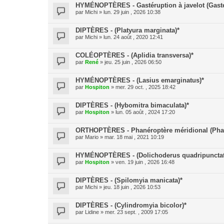
HYMÉNOPTÈRES - Gastéruption à javelot (Gaster
par
Michi
» lun. 29 juin , 2026 10:38
DIPTÈRES - (Platyura marginata)*
par
Michi
» lun. 24 août , 2020 12:41
COLÉOPTÈRES - (Aplidia transversa)*
par
René
» jeu. 25 juin , 2026 06:50
HYMÉNOPTÈRES - (Lasius emarginatus)*
par
Hospiton
» mer. 29 oct. , 2025 18:42
DIPTÈRES - (Hybomitra bimaculata)*
par
Hospiton
» lun. 05 août , 2024 17:20
ORTHOPTÈRES - Phanéroptère méridional (Phan
par
Mario
» mar. 18 mai , 2021 10:19
HYMÉNOPTÈRES - (Dolichoderus quadripunctat
par
Hospiton
» ven. 19 juin , 2026 16:48
DIPTÈRES - (Spilomyia manicata)*
par
Michi
» jeu. 18 juin , 2026 10:53
DIPTÈRES - (Cylindromyia bicolor)*
par
Lidine
» mer. 23 sept. , 2009 17:05