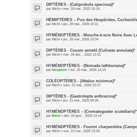
DIPTÈRES - (Caliprobola speciosa)*
par
Michi
» mer. 18 mai , 2022 10:19
HÉMIPTÈRES – Pou des Hespérides, Cochenille
par
Michi
» jeu. 28 mai , 2026 16:11
HYMÉNOPTÈRES - Mouche-à-scie Noire Avec Le 
par
Michi
» jeu. 28 mai , 2026 10:34
DIPTÈRES - Cousin annelé (Culiseta annulata)*
par
Michi
» mer. 28 déc. , 2022 13:51
HYMÉNOPTÈRES - (Nomada lathburiana)*
par
Hospiton
» lun. 25 mai , 2026 14:19
COLÉOPTÈRES - (Attalus minimus)*
par
Michi
» sam. 23 mai , 2026 15:27
DIPTÈRES - (Gastrolepta anthracina)*
par
Michi
» jeu. 21 mai , 2026 09:26
HYMÉNOPTÈRES – (Crematogaster scutellaris)*
par
René
» dim. 04 janv. , 2026 14:14
HYMÉNOPTÈRES - Fourmi charpentière (Campo
par
Michi
» ven. 15 mai , 2026 13:26