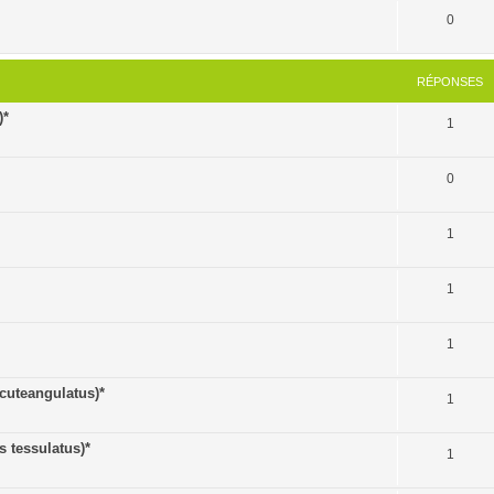
0
RÉPONSES
)*
1
0
1
1
1
uteangulatus)*
1
tessulatus)*
1