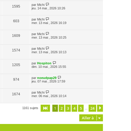
par
Michi
1595
jeu. 14 mai , 2026 10:26
par
Michi
603
mer. 13 mai , 2026 16:19
par
Michi
1609
mer. 13 mai , 2026 10:25
par
Michi
1574
mer. 13 mai , 2026 10:13
par
Hospiton
1205
dim. 10 mai , 2026 15:55
par
noeudpap29
974
jeu. 07 mai , 2026 17:59
par
Michi
1674
mer. 06 mai , 2026 10:14
1
2
3
4
5
24
Page
1
sur
24
Suivante
1161 sujets
…
Aller à