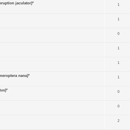
uption jaculator)*
1
1
0
1
1
eroptera nana)*
1
us)*
0
0
2