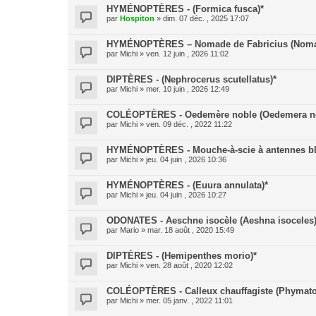
HYMÉNOPTÈRES - (Formica fusca)*
par
Hospiton
» dim. 07 déc. , 2025 17:07
HYMÉNOPTÈRES – Nomade de Fabricius (Nomad
par
Michi
» ven. 12 juin , 2026 11:02
DIPTÈRES - (Nephrocerus scutellatus)*
par
Michi
» mer. 10 juin , 2026 12:49
COLÉOPTÈRES - Oedemère noble (Oedemera no
par
Michi
» ven. 09 déc. , 2022 11:22
HYMÉNOPTÈRES - Mouche-à-scie à antennes blan
par
Michi
» jeu. 04 juin , 2026 10:36
HYMÉNOPTÈRES - (Euura annulata)*
par
Michi
» jeu. 04 juin , 2026 10:27
ODONATES - Aeschne isocèle (Aeshna isoceles)
par
Mario
» mar. 18 août , 2020 15:49
DIPTÈRES - (Hemipenthes morio)*
par
Michi
» ven. 28 août , 2020 12:02
COLÉOPTÈRES - Calleux chauffagiste (Phymato
par
Michi
» mer. 05 janv. , 2022 11:01