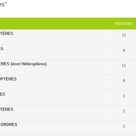
es"
cher
cherche avancée
RÉPONSES
OPTÈRES
12
ES
8
TÈRES (dont Hétéroptères)
11
ÉNOPTÈRES
8
TES
2
OPTÈRES
3
ES ORDRES
2