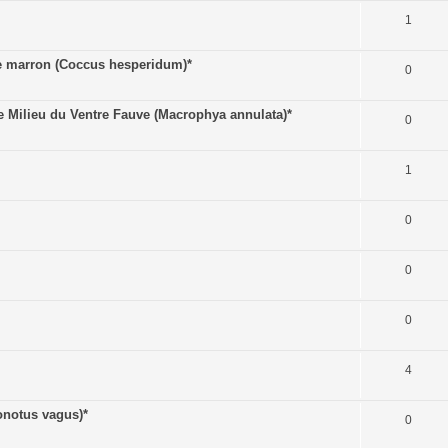
1
 marron (Coccus hesperidum)*
0
Milieu du Ventre Fauve (Macrophya annulata)*
0
1
0
0
0
4
notus vagus)*
0