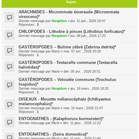
Sujets
ARACHNIDES - Micrommate émeraude (Micrommata
virescens)*
Dernier message par
Hospiton
«
jeu. 11 juin , 2026 10:47
Réponses :
2
CHILOPODES - Lithobie à pinces (Lithobius forficatus)*
Dernier message par
Hospiton
«
lun. 08 juin , 2026 17:22
GASTÉROPODES – Bulime zébré (Zebrina detrita)*
Dernier message par
Mario
«
mar. 07 avr. , 2026 20:26
Réponses :
1
GASTÉROPODES - Testacelle commune (Testacella
haliotidea)*
Dernier message par
Mario
«
dim. 05 avr. , 2026 20:51
GASTÉROPODES – Veloutée commune (Trochulus
hispidus)*
Dernier message par
Hospiton
«
jeu. 19 mars , 2026 18:25
Réponses :
1
OISEAUX - Mouette mélanocéphale (Ichthyaetus
melanocephalus)*
Dernier message par
Mario
«
mar. 10 mars , 2026 21:07
Réponses :
1
ENTOGNATHES - (Kalaphorura burmeisteri)*
Dernier message par
Michi
«
dim. 11 janv. , 2026 12:22
ENTOGNATHES - (Seira domestica)*
Dernier message par
Michi
«
dim. 11 janv. , 2026 11:40