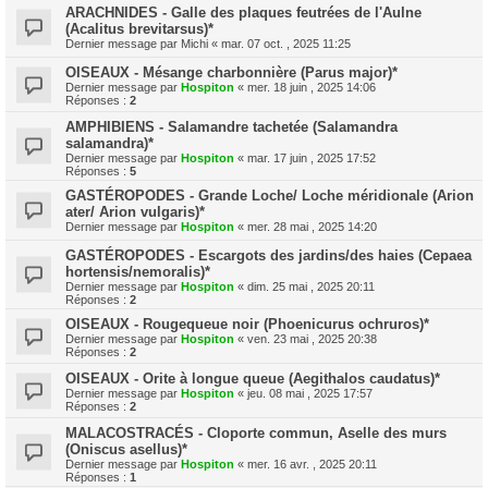
ARACHNIDES - Galle des plaques feutrées de l'Aulne
(Acalitus brevitarsus)*
Dernier message par
Michi
«
mar. 07 oct. , 2025 11:25
OISEAUX - Mésange charbonnière (Parus major)*
Dernier message par
Hospiton
«
mer. 18 juin , 2025 14:06
Réponses :
2
AMPHIBIENS - Salamandre tachetée (Salamandra
salamandra)*
Dernier message par
Hospiton
«
mar. 17 juin , 2025 17:52
Réponses :
5
GASTÉROPODES - Grande Loche/ Loche méridionale (Arion
ater/ Arion vulgaris)*
Dernier message par
Hospiton
«
mer. 28 mai , 2025 14:20
GASTÉROPODES - Escargots des jardins/des haies (Cepaea
hortensis/nemoralis)*
Dernier message par
Hospiton
«
dim. 25 mai , 2025 20:11
Réponses :
2
OISEAUX - Rougequeue noir (Phoenicurus ochruros)*
Dernier message par
Hospiton
«
ven. 23 mai , 2025 20:38
Réponses :
2
OISEAUX - Orite à longue queue (Aegithalos caudatus)*
Dernier message par
Hospiton
«
jeu. 08 mai , 2025 17:57
Réponses :
2
MALACOSTRACÉS - Cloporte commun, Aselle des murs
(Oniscus asellus)*
Dernier message par
Hospiton
«
mer. 16 avr. , 2025 20:11
Réponses :
1