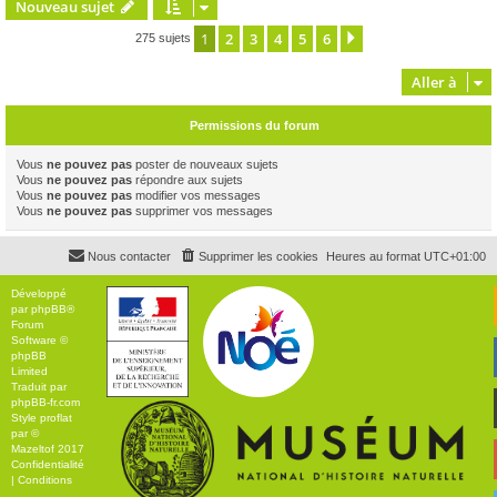
Nouveau sujet
1
2
3
4
5
6
Suivante
275 sujets
Aller à
Permissions du forum
Vous
ne pouvez pas
poster de nouveaux sujets
Vous
ne pouvez pas
répondre aux sujets
Vous
ne pouvez pas
modifier vos messages
Vous
ne pouvez pas
supprimer vos messages
Nous contacter
Supprimer les cookies
Heures au format
UTC+01:00
Développé
par
phpBB
®
Forum
Software ©
phpBB
Limited
Traduit par
phpBB-fr.com
Style
proflat
par ©
Mazeltof
2017
Confidentialité
|
Conditions