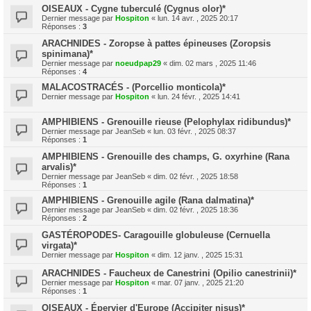
OISEAUX - Cygne tuberculé (Cygnus olor)*
Dernier message par
Hospiton
«
lun. 14 avr. , 2025 20:17
Réponses :
3
ARACHNIDES - Zoropse à pattes épineuses (Zoropsis
spinimana)*
Dernier message par
noeudpap29
«
dim. 02 mars , 2025 11:46
Réponses :
4
MALACOSTRACÉS - (Porcellio monticola)*
Dernier message par
Hospiton
«
lun. 24 févr. , 2025 14:41
AMPHIBIENS - Grenouille rieuse (Pelophylax ridibundus)*
Dernier message par
JeanSeb
«
lun. 03 févr. , 2025 08:37
Réponses :
1
AMPHIBIENS - Grenouille des champs, G. oxyrhine (Rana
arvalis)*
Dernier message par
JeanSeb
«
dim. 02 févr. , 2025 18:58
Réponses :
1
AMPHIBIENS - Grenouille agile (Rana dalmatina)*
Dernier message par
JeanSeb
«
dim. 02 févr. , 2025 18:36
Réponses :
2
GASTÉROPODES- Caragouille globuleuse (Cernuella
virgata)*
Dernier message par
Hospiton
«
dim. 12 janv. , 2025 15:31
ARACHNIDES - Faucheux de Canestrini (Opilio canestrinii)*
Dernier message par
Hospiton
«
mar. 07 janv. , 2025 21:20
Réponses :
1
OISEAUX - Épervier d'Europe (Accipiter nisus)*