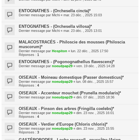
ENTOGNATHES - (Orchesella cincta)*
Dernier message par
Michi
«
mar. 23 déc. , 2025 15:03
ENTOGNATHES - (Orchesella villosa)*
Dernier message par
Michi
«
mar. 23 déc. , 2025 13:01
MALACOSTRACÉS - Philoscie des mousses (Philoscia
muscorum)*
Dernier message par
Hospiton
«
lun. 22 déc. , 2025 17:50
Réponses :
1
ENTOGNATHES - (Pogonognathellus flavescens)*
Dernier message par
noeudpap29
«
ven. 19 déc. , 2025 14:28
OISEAUX - Moineau domestique (Passer domesticus)*
Dernier message par
noeudpap29
«
lun. 08 déc. , 2025 15:57
Réponses :
4
OISEAUX - Accenteur mouchet (Prunella modularis)*
Dernier message par
noeudpap29
«
dim. 07 déc. , 2025 18:36
OISEAUX - Pinson des arbres (Fringilla coelebs)*
Dernier message par
noeudpap29
«
dim. 23 nov. , 2025 16:01
Réponses :
4
OISEAUX - Verdier d'Europe (Chloris chloris)*
Dernier message par
noeudpap29
«
dim. 23 nov. , 2025 15:55
Réponses :
3
GASTÉROPODES - Loche rousse/L. roussâtre (Arion