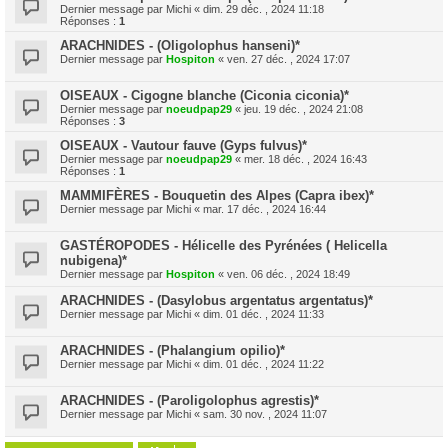
Dernier message par
Michi
«
dim. 29 déc. , 2024 11:18
Réponses :
1
ARACHNIDES - (Oligolophus hanseni)*
Dernier message par
Hospiton
«
ven. 27 déc. , 2024 17:07
OISEAUX - Cigogne blanche (Ciconia ciconia)*
Dernier message par
noeudpap29
«
jeu. 19 déc. , 2024 21:08
Réponses :
3
OISEAUX - Vautour fauve (Gyps fulvus)*
Dernier message par
noeudpap29
«
mer. 18 déc. , 2024 16:43
Réponses :
1
MAMMIFÈRES - Bouquetin des Alpes (Capra ibex)*
Dernier message par
Michi
«
mar. 17 déc. , 2024 16:44
GASTÉROPODES - Hélicelle des Pyrénées ( Helicella
nubigena)*
Dernier message par
Hospiton
«
ven. 06 déc. , 2024 18:49
ARACHNIDES - (Dasylobus argentatus argentatus)*
Dernier message par
Michi
«
dim. 01 déc. , 2024 11:33
ARACHNIDES - (Phalangium opilio)*
Dernier message par
Michi
«
dim. 01 déc. , 2024 11:22
ARACHNIDES - (Paroligolophus agrestis)*
Dernier message par
Michi
«
sam. 30 nov. , 2024 11:07