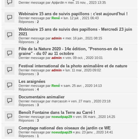
Dernier message par
Apijardin
«
mer. 15 nov. , 2023 13:35
Webinaire 15 ans de suivis papillons : c'est aujourd'hui !
Dernier message par
René
«
lun. 12 juil. , 2021 06:43
Réponses :
2
Webinaire 15 ans de suivis des papillons - Mercredi 23 juin
2021
Dernier message par
admin
«
mer. 16 juin , 2021 08:15
Réponses :
2
Fête de la Nature 2020 - 14e édition, "Prenons-en de la
graine" - du 07 au 11 octobre
Dernier message par
admin
«
ven. 09 oct. , 2020 10:01
Festival international de la photo animalière et de nature
Dernier message par
admin
«
lun. 11 mai , 2020 09:02
Réponses :
3
Les araignées
Dernier message par
René
«
sam. 25 avr. , 2020 14:13
Réponses :
4
Documentaire animalier
Dernier message par
marcassin
«
ven. 27 mars , 2020 23:18
Réponses :
3
Benoît Fontaine dans la Terre au Carré !
Dernier message par
noeudpap29
«
ven. 06 mars , 2020 14:25
Réponses :
3
Comptage national des oiseaux de jardin ce WE
Dernier message par
noeudpap29
«
jeu. 23 janv. , 2020 14:41
Réponses :
1