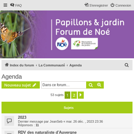
FAQ
S’enregistrer
Connexion
R
Index du forum
La Communauté
Agenda
e
Agenda
c
Rechercher
Recherche avanc
Nouveau sujet
h
e
1
2
Suivante
53 sujets
r
Sujets
c
h
2023
Dernier message par
JeanSeb
«
mar. 26 déc. , 2023 23:36
e
Réponses :
11
r
RDV des naturaliste d'Auvergne