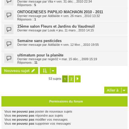
Dernier message par
Vita
«
ven. 31 déc. , 2010 22:34
Réponses :
5
ONTOGENESES PAPILIO MACHAON 2010 - 2011
Dernier message par
Adélaïde
«
ven. 26 mars , 2010 13:32
Réponses :
1
15ème salon Fleurs et Jardins du Vaudreuil
Dernier message par
Louis
«
jeu. 11 mars , 2010 14:15
Semaine sans pesticides
Dernier message par
Adélaïde
«
ven. 12 févr. , 2010 19:55
ultimatum pour la planète
Dernier message par
regis02
«
mar. 15 déc. , 2009 15:19
Réponses :
11
Nouveau sujet
1
2
Suivante
53 sujets
Aller à
Permissions du forum
Vous
ne pouvez pas
poster de nouveaux sujets
Vous
ne pouvez pas
répondre aux sujets
Vous
ne pouvez pas
modifier vos messages
Vous
ne pouvez pas
supprimer vos messages