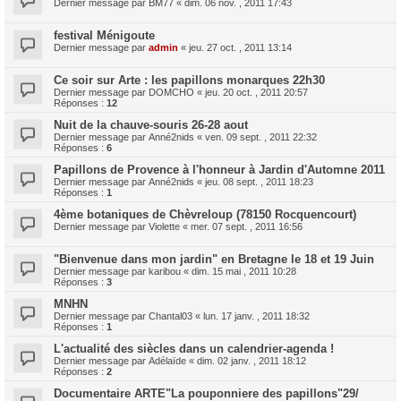
Dernier message par
BM77
«
dim. 06 nov. , 2011 17:43
festival Ménigoute
Dernier message par
admin
«
jeu. 27 oct. , 2011 13:14
Ce soir sur Arte : les papillons monarques 22h30
Dernier message par
DOMCHO
«
jeu. 20 oct. , 2011 20:57
Réponses :
12
Nuit de la chauve-souris 26-28 aout
Dernier message par
Anné2nids
«
ven. 09 sept. , 2011 22:32
Réponses :
6
Papillons de Provence à l'honneur à Jardin d'Automne 2011
Dernier message par
Anné2nids
«
jeu. 08 sept. , 2011 18:23
Réponses :
1
4ème botaniques de Chèvreloup (78150 Rocquencourt)
Dernier message par
Violette
«
mer. 07 sept. , 2011 16:56
"Bienvenue dans mon jardin" en Bretagne le 18 et 19 Juin
Dernier message par
karibou
«
dim. 15 mai , 2011 10:28
Réponses :
3
MNHN
Dernier message par
Chantal03
«
lun. 17 janv. , 2011 18:32
Réponses :
1
L'actualité des siècles dans un calendrier-agenda !
Dernier message par
Adélaïde
«
dim. 02 janv. , 2011 18:12
Réponses :
2
Documentaire ARTE"La pouponniere des papillons"29/