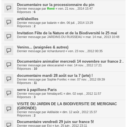
Documentaire sur la processionnaire du pin
Dernier message par
René
«
ven. 21 nov. , 2014 15:47
Réponses :
6
arté/abeilles
Dernier message par
balanin
«
dim. 06 juil. , 2014 13:29
Réponses :
2
Invitation Fête de la Nature et de la Biodiversité le 25 mai
Dernier message par
JARDINS DU RUISSEAU
«
mar. 14 mai , 2013 10:48
Venins... (araignées & autres)
Dernier message par
richardunord
«
ven. 23 nov. , 2012 00:35
Documentaire animalier mercredi 14 novembre sur france 2 .
Dernier message par
eleocaramel
«
mer. 14 nov. , 2012 17:21
Réponses :
10
documentaire mardi 28 août sur la 7 (arte) !
Dernier message par
Sophie Fonfec
«
mer. 07 nov. , 2012 09:39
Réponses :
11
serre à papillons Paris
Dernier message par
himalaya41
«
dim. 02 sept. , 2012 11:57
Réponses :
3
VISITE DU JARDIN DE LA BIODIVERSITE DE MERIGNAC
(GIRONDE)
Dernier message par
Adélaïde
«
dim. 12 août , 2012 15:37
Réponses :
2
Documentaire vendredi 29 juin sur france 5!
Dernier message par
Est
«
lun. 25 juin , 2012 23:11