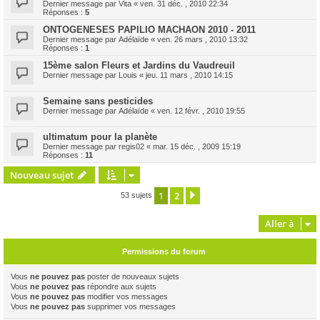
Dernier message par
Vita
«
ven. 31 déc. , 2010 22:34
Réponses :
5
ONTOGENESES PAPILIO MACHAON 2010 - 2011
Dernier message par
Adélaïde
«
ven. 26 mars , 2010 13:32
Réponses :
1
15ème salon Fleurs et Jardins du Vaudreuil
Dernier message par
Louis
«
jeu. 11 mars , 2010 14:15
Semaine sans pesticides
Dernier message par
Adélaïde
«
ven. 12 févr. , 2010 19:55
ultimatum pour la planète
Dernier message par
regis02
«
mar. 15 déc. , 2009 15:19
Réponses :
11
Nouveau sujet
1
2
Suivante
53 sujets
Aller à
Permissions du forum
Vous
ne pouvez pas
poster de nouveaux sujets
Vous
ne pouvez pas
répondre aux sujets
Vous
ne pouvez pas
modifier vos messages
Vous
ne pouvez pas
supprimer vos messages