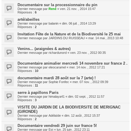
Documentaire sur la processionnaire du pin
Dernier message par
René
«
ven. 21 nov. , 2014 15:47
Réponses :
6
arté/abeilles
Dernier message par
balanin
«
dim. 06 juil. , 2014 13:29
Réponses :
2
Invitation Fête de la Nature et de la Biodiversité le 25 mai
Dernier message par
JARDINS DU RUISSEAU
«
mar. 14 mai , 2013 10:48
Venins... (araignées & autres)
Dernier message par
richardunord
«
ven. 23 nov. , 2012 00:35
Documentaire animalier mercredi 14 novembre sur france 2 .
Dernier message par
eleocaramel
«
mer. 14 nov. , 2012 17:21
Réponses :
10
documentaire mardi 28 août sur la 7 (arte) !
Dernier message par
Sophie Fonfec
«
mer. 07 nov. , 2012 09:39
Réponses :
11
serre à papillons Paris
Dernier message par
himalaya41
«
dim. 02 sept. , 2012 11:57
Réponses :
3
VISITE DU JARDIN DE LA BIODIVERSITE DE MERIGNAC
(GIRONDE)
Dernier message par
Adélaïde
«
dim. 12 août , 2012 15:37
Réponses :
2
Documentaire vendredi 29 juin sur france 5!
Dernier message par
Est
«
lun. 25 juin , 2012 23:11