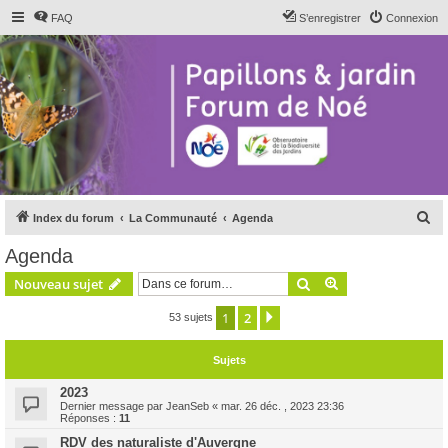
FAQ
S’enregistrer
Connexion
R
Index du forum
La Communauté
Agenda
e
Agenda
c
Rechercher
Recherche avanc
Nouveau sujet
h
e
1
2
Suivante
53 sujets
r
Sujets
c
h
2023
Dernier message par
JeanSeb
«
mar. 26 déc. , 2023 23:36
e
Réponses :
11
r
RDV des naturaliste d'Auvergne