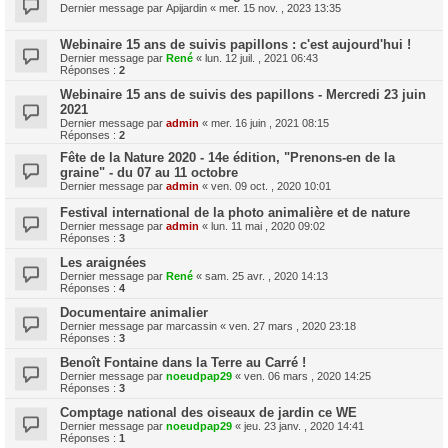
Dernier message par
Apijardin
«
mer. 15 nov. , 2023 13:35
Webinaire 15 ans de suivis papillons : c'est aujourd'hui !
Dernier message par
René
«
lun. 12 juil. , 2021 06:43
Réponses :
2
Webinaire 15 ans de suivis des papillons - Mercredi 23 juin
2021
Dernier message par
admin
«
mer. 16 juin , 2021 08:15
Réponses :
2
Fête de la Nature 2020 - 14e édition, "Prenons-en de la
graine" - du 07 au 11 octobre
Dernier message par
admin
«
ven. 09 oct. , 2020 10:01
Festival international de la photo animalière et de nature
Dernier message par
admin
«
lun. 11 mai , 2020 09:02
Réponses :
3
Les araignées
Dernier message par
René
«
sam. 25 avr. , 2020 14:13
Réponses :
4
Documentaire animalier
Dernier message par
marcassin
«
ven. 27 mars , 2020 23:18
Réponses :
3
Benoît Fontaine dans la Terre au Carré !
Dernier message par
noeudpap29
«
ven. 06 mars , 2020 14:25
Réponses :
3
Comptage national des oiseaux de jardin ce WE
Dernier message par
noeudpap29
«
jeu. 23 janv. , 2020 14:41
Réponses :
1