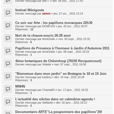
Dernier message par
BM77
«
dim. 06 nov. , 2011 17:43
festival Ménigoute
Dernier message par
admin
«
jeu. 27 oct. , 2011 13:14
Ce soir sur Arte : les papillons monarques 22h30
Dernier message par
DOMCHO
«
jeu. 20 oct. , 2011 20:57
Réponses :
12
Nuit de la chauve-souris 26-28 aout
Dernier message par
Anné2nids
«
ven. 09 sept. , 2011 22:32
Réponses :
6
Papillons de Provence à l'honneur à Jardin d'Automne 2011
Dernier message par
Anné2nids
«
jeu. 08 sept. , 2011 18:23
Réponses :
1
4ème botaniques de Chèvreloup (78150 Rocquencourt)
Dernier message par
Violette
«
mer. 07 sept. , 2011 16:56
"Bienvenue dans mon jardin" en Bretagne le 18 et 19 Juin
Dernier message par
karibou
«
dim. 15 mai , 2011 10:28
Réponses :
3
MNHN
Dernier message par
Chantal03
«
lun. 17 janv. , 2011 18:32
Réponses :
1
L'actualité des siècles dans un calendrier-agenda !
Dernier message par
Adélaïde
«
dim. 02 janv. , 2011 18:12
Réponses :
2
Documentaire ARTE"La pouponniere des papillons"29/