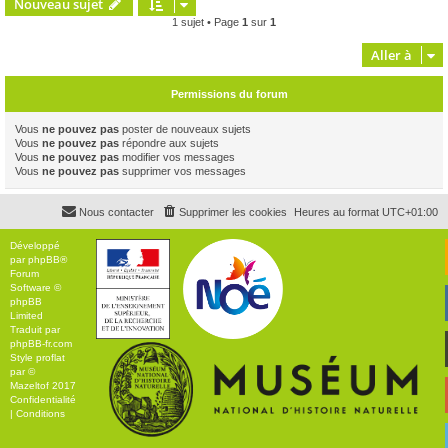
Nouveau sujet
1 sujet • Page
1
sur
1
Aller à
Permissions du forum
Vous
ne pouvez pas
poster de nouveaux sujets
Vous
ne pouvez pas
répondre aux sujets
Vous
ne pouvez pas
modifier vos messages
Vous
ne pouvez pas
supprimer vos messages
Nous contacter
Supprimer les cookies
Heures au format
UTC+01:00
Développé
par
phpBB
®
Forum
Software ©
phpBB
Limited
Traduit par
phpBB-fr.com
Style
proflat
par ©
Mazeltof
2017
Confidentialité
|
Conditions