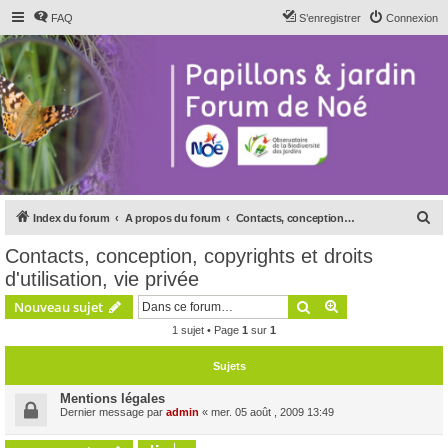
FAQ
S’enregistrer
Connexion
R
Index du forum
A propos du forum
Contacts, conception, copyrights et droits d'utilisation, vie privée
e
Contacts, conception, copyrights et droits
c
d'utilisation, vie privée
h
Rechercher
Recherche avanc
Nouveau sujet
e
1 sujet • Page
1
sur
1
r
c
Sujets
h
Mentions légales
e
Dernier message par
admin
«
mer. 05 août , 2009 13:49
r