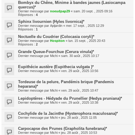
Bombyx du Chêne, Minime à bandes jaunes (Lasiocampa
quercus)*
Dernier message par
noeudpap29
«
sam. 20 sept. , 2025 09:16
Réponses :
4
Sphinx livournien (Hyles livornica)*
Dernier message par
Apijardin
«
mer. 17 sept. , 2025 12:29
Réponses :
1
Noctuelle du Coudrier (Colocasia coryli)*
Dernier message par
Hospiton
«
lun. 15 sept. , 2025 20:43
Réponses :
2
Grande Queue-Fourchue (Cerura vinula)*
Dernier message par
Michi
«
sam. 30 août , 2025 10:17
Eupithécie austère (Eupithecia vulgata )*
Dernier message par
Michi
«
ven. 29 août , 2025 10:56
Tordeuse de la pelure, Pandémis brique (Pandemis
heparana)*
Dernier message par
Michi
«
ven. 29 août , 2025 10:47
Lepidoptères - Hédyade du Prunellier (Hedya pruniana)*
Dernier message par
Michi
«
ven. 29 août , 2025 10:38
Cochylide de la Jacinthe (Hysterophora maculosana)*
Dernier message par
Michi
«
jeu. 28 août , 2025 11:05
Carpocapse des Prunes (Grapholita funebrana)*
Dernier message par
Michi
«
jeu. 28 août , 2025 10:53