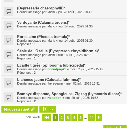
(Depressaria chaerophylli)*
Dernier message par
Michi
«
jeu. 28 août , 2025 10:41
Verdoyante (Calamia tridens)*
Dernier message par
Mario
«
jeu. 14 août , 2025 01:36
Porcelaine (Pheosia tremula)*
Dernier message par
Mario
«
jeu. 14 août , 2025 01:30
Réponses :
1
Sésie de l'Oseille (Pyropteron chrysidiformis)*
Dernier message par
Michi
«
dim. 06 juil. , 2025 16:32
Réponses :
1
Écaille tigrée (Spilosoma lubricipeda)*
Dernier message par
noeudpap29
«
mer. 02 juil. , 2025 15:42
Réponses :
3
Lichénée jaune (Catocala fulminea)*
Dernier message par
theresegim
«
mer. 02 juil. , 2025 15:31
Bombyx disparate, Spongieuse, Zigzag (Lymantria dispar)*
Dernier message par
Hospiton
«
dim. 29 juin , 2025 19:55
Réponses :
2
Nouveau sujet
1
2
3
4
5
11
Page
1
sur
11
Suivante
531 sujets
…