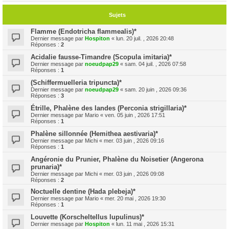
Sujets
Flamme (Endotricha flammealis)*
Dernier message par
Hospiton
«
lun. 20 juil. , 2026 20:48
Réponses :
2
Acidalie fausse-Timandre (Scopula imitaria)*
Dernier message par
noeudpap29
«
sam. 04 juil. , 2026 07:58
Réponses :
1
(Schiffermuelleria tripuncta)*
Dernier message par
noeudpap29
«
sam. 20 juin , 2026 09:36
Réponses :
3
Étrille, Phalène des landes (Perconia strigillaria)*
Dernier message par
Mario
«
ven. 05 juin , 2026 17:51
Réponses :
1
Phalène sillonnée (Hemithea aestivaria)*
Dernier message par
Michi
«
mer. 03 juin , 2026 09:16
Réponses :
1
Angéronie du Prunier, Phalène du Noisetier (Angerona
prunaria)*
Dernier message par
Michi
«
mer. 03 juin , 2026 09:08
Réponses :
2
Noctuelle dentine (Hada plebeja)*
Dernier message par
Mario
«
mer. 20 mai , 2026 19:30
Réponses :
1
Louvette (Korscheltellus lupulinus)*
Dernier message par
Hospiton
«
lun. 11 mai , 2026 15:31