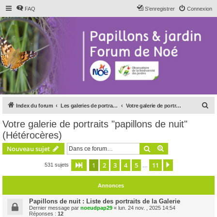
FAQ
S’enregistrer
Connexion
R
Index du forum
Les galeries de portraits du forum
Votre galerie de portraits "papillons de nuit" (Hétérocères)
e
Votre galerie de portraits "papillons de nuit"
c
(Hétérocères)
h
Rechercher
Recherche avanc
Nouveau sujet
e
r
1
2
3
4
5
11
Page
1
sur
11
Suivante
531 sujets
…
c
Annonces
h
e
Papillons de nuit : Liste des portraits de la Galerie
Dernier message par
noeudpap29
«
lun. 24 nov. , 2025 14:54
r
Réponses :
12