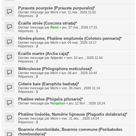
Pyrauste pourprée (Pyrausta purpuralis)*
Dernier message par
Michi
«
lun. 11 mai , 2026 11:02
Réponses :
2
Écaille striée (Coscinia striata)*
Dernier message par
René
«
jeu. 07 mai , 2026 17:15
Réponses :
1
Himère-plume, Phalène emplumée (Colotois pennaria)*
Dernier message par
Michi
«
lun. 04 mai , 2026 14:17
Réponses :
2
Ecaille martre (Arctia caja)*
Dernier message par
Apijardin
«
ven. 10 avr. , 2026 11:54
Réponses :
2
Méticuleuse (Phlogophora meticulosa)*
Dernier message par
Michi
«
lun. 06 avr. , 2026 10:44
Réponses :
2
Cidarie baie (Earophila badiata)*
Dernier message par
Michi
«
ven. 06 mars , 2026 11:14
Réponses :
1
Phalène velue (Phigalia pilosaria)*
Dernier message par
Hospiton
«
jeu. 12 févr. , 2026 18:24
Phalène linéolée, Numérie ligneuse (Plagodis dolabraria)*
Dernier message par
Michi
«
mer. 31 déc. , 2025 14:54
Réponses :
2
Boarmie rhomboïdale, Boarmie commune (Peribatodes
rhomboidaria)*