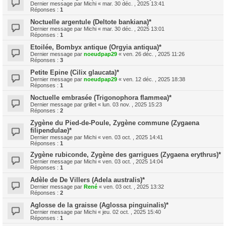
Dernier message par
Michi
«
mar. 30 déc. , 2025 13:41
Réponses :
1
Noctuelle argentule (Deltote bankiana)*
Dernier message par
Michi
«
mar. 30 déc. , 2025 13:01
Réponses :
1
Etoilée, Bombyx antique (Orgyia antiqua)*
Dernier message par
noeudpap29
«
ven. 26 déc. , 2025 11:26
Réponses :
3
Petite Epine (Cilix glaucata)*
Dernier message par
noeudpap29
«
ven. 12 déc. , 2025 18:38
Réponses :
1
Noctuelle embrasée (Trigonophora flammea)*
Dernier message par
grillet
«
lun. 03 nov. , 2025 15:23
Réponses :
2
Zygène du Pied-de-Poule, Zygène commune (Zygaena
filipendulae)*
Dernier message par
Michi
«
ven. 03 oct. , 2025 14:41
Réponses :
1
Zygène rubiconde, Zygène des garrigues (Zygaena erythrus)*
Dernier message par
Michi
«
ven. 03 oct. , 2025 14:04
Réponses :
1
Adèle de De Villers (Adela australis)*
Dernier message par
René
«
ven. 03 oct. , 2025 13:32
Réponses :
2
Aglosse de la graisse (Aglossa pinguinalis)*
Dernier message par
Michi
«
jeu. 02 oct. , 2025 15:40
Réponses :
1