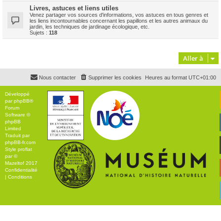
Livres, astuces et liens utiles
Venez partager vos sources d'informations, vos astuces en tous genres et
les liens incontournables concernant les papillons et les autres animaux du
jardin, les techniques de jardinage écologique, etc.
Sujets :
118
Aller à
Nous contacter
Supprimer les cookies
Heures au format
UTC+01:00
Développé
par
phpBB
®
Forum
Software ©
phpBB
Limited
Traduit par
phpBB-fr.com
Style
proflat
par ©
Mazeltof
2017
Confidentialité
|
Conditions