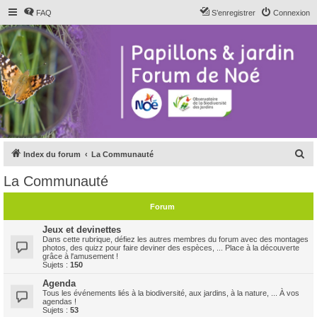
FAQ
S’enregistrer
Connexion
R
Index du forum
La Communauté
e
La Communauté
c
h
Forum
e
Jeux et devinettes
r
Dans cette rubrique, défiez les autres membres du forum avec des montages
photos, des quizz pour faire deviner des espèces, ... Place à la découverte
c
grâce à l'amusement !
Sujets :
150
h
Agenda
e
Tous les événements liés à la biodiversité, aux jardins, à la nature, ... À vos
agendas !
r
Sujets :
53