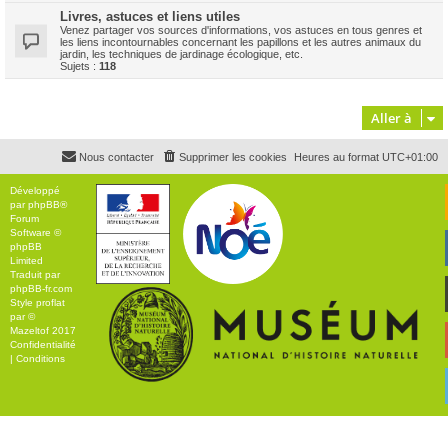
Livres, astuces et liens utiles
Venez partager vos sources d'informations, vos astuces en tous genres et
les liens incontournables concernant les papillons et les autres animaux du
jardin, les techniques de jardinage écologique, etc.
Sujets :
118
Aller à
Nous contacter
Supprimer les cookies
Heures au format
UTC+01:00
Développé
par
phpBB
®
Forum
Software ©
phpBB
Limited
Traduit par
phpBB-fr.com
Style
proflat
par ©
Mazeltof
2017
Confidentialité
|
Conditions