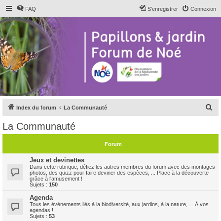
FAQ
S’enregistrer
Connexion
R
Index du forum
La Communauté
e
La Communauté
c
h
Forum
e
Jeux et devinettes
r
Dans cette rubrique, défiez les autres membres du forum avec des montages
photos, des quizz pour faire deviner des espèces, ... Place à la découverte
c
grâce à l'amusement !
Sujets :
150
h
Agenda
e
Tous les événements liés à la biodiversité, aux jardins, à la nature, ... À vos
agendas !
r
Sujets :
53