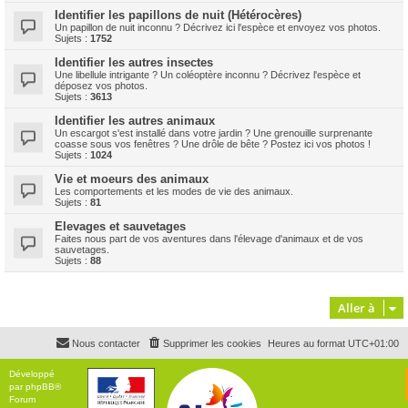
Identifier les papillons de nuit (Hétérocères)
Un papillon de nuit inconnu ? Décrivez ici l'espèce et envoyez vos photos.
Sujets :
1752
Identifier les autres insectes
Une libellule intrigante ? Un coléoptère inconnu ? Décrivez l'espèce et
déposez vos photos.
Sujets :
3613
Identifier les autres animaux
Un escargot s'est installé dans votre jardin ? Une grenouille surprenante
coasse sous vos fenêtres ? Une drôle de bête ? Postez ici vos photos !
Sujets :
1024
Vie et moeurs des animaux
Les comportements et les modes de vie des animaux.
Sujets :
81
Elevages et sauvetages
Faites nous part de vos aventures dans l'élevage d'animaux et de vos
sauvetages.
Sujets :
88
Aller à
Nous contacter
Supprimer les cookies
Heures au format
UTC+01:00
Développé
par
phpBB
®
Forum