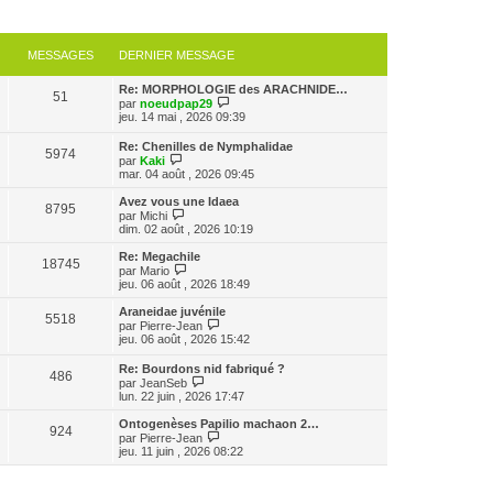
MESSAGES
DERNIER MESSAGE
Re: MORPHOLOGIE des ARACHNIDE…
51
V
par
noeudpap29
o
jeu. 14 mai , 2026 09:39
i
r
Re: Chenilles de Nymphalidae
5974
l
V
par
Kaki
e
o
mar. 04 août , 2026 09:45
d
i
e
r
Avez vous une Idaea
r
8795
l
V
par
Michi
n
e
o
dim. 02 août , 2026 10:19
i
d
i
e
e
r
Re: Megachile
r
18745
r
l
V
par
Mario
m
n
e
o
jeu. 06 août , 2026 18:49
e
i
d
i
s
e
e
r
Araneidae juvénile
s
r
5518
r
l
V
par
Pierre-Jean
a
m
n
e
o
jeu. 06 août , 2026 15:42
g
e
i
d
i
e
s
e
e
r
Re: Bourdons nid fabriqué ?
s
r
r
486
l
V
par
JeanSeb
a
m
n
e
o
lun. 22 juin , 2026 17:47
g
e
i
d
i
e
s
e
e
r
Ontogenèses Papilio machaon 2…
s
r
r
924
l
V
par
Pierre-Jean
a
m
n
e
o
jeu. 11 juin , 2026 08:22
g
e
i
d
i
e
s
e
e
r
s
r
r
l