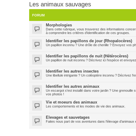
Les animaux sauvages
FORUM
Morphologies
Dans cette rubrique, vous trouverez des informations concern
à comprendre les critères d'identification de ces groupes.
Identifier les papillons de jour (Rhopalocères)
Un papillon inconnu ? Une drôle de chenille ? Envoyez vos pho
Identifier les papillons de nuit (Hétérocères)
Un papillon de nuit inconnu ? Décrivez ici l'espèce et envoye
Identifier les autres insectes
Une libellule intrigante ? Un coléoptère inconnu ? Décrivez l
Identifier les autres animaux
Un escargot s'est installé dans votre jardin ? Une grenouille
vos photos !
Vie et moeurs des animaux
Les comportements et les modes de vie des animaux.
Elevages et sauvetages
Faites nous part de vos aventures dans l'élevage d'animaux 