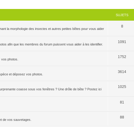
SUJETS
8
ant la morphologie des insectes et autres petites bêtes pour vous aider
1091
tos afin que les membres du forum puissent vous aider à les identifier.
1752
z vos photos.
3614
'espèce et déposez vos photos.
1025
 surprenante coasse sous vos fenêtres ? Une drôle de bête ? Postez ici
81
88
et de vos sauvetages.