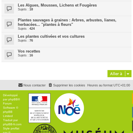
Les Algues, Mousses, Lichens et Fougères
Sujets :
18
Plantes sauvages à graines : Arbres, arbustes, lianes,
herbacées... "plantes à fleurs"
Sujets :
424
Les plantes cultivées et vos cultures
Sujets :
76
Vos recettes
Sujets :
16
Aller à
Nous contacter
Supprimer les cookies
Heures au format
UTC+01:00
Développé
par
phpBB
®
Forum
Software ©
phpBB
Limited
Traduit par
phpBB-fr.com
Style
proflat
par ©