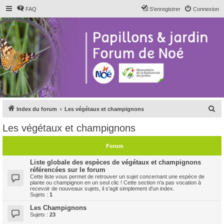
FAQ
S’enregistrer
Connexion
R
Index du forum
Les végétaux et champignons
e
Les végétaux et champignons
c
h
Forum
e
Liste globale des espèces de végétaux et champignons
r
référencées sur le forum
Cette liste vous permet de retrouver un sujet concernant une espèce de
c
plante ou champignon en un seul clic ! Cette section n'a pas vocation à
recevoir de nouveaux sujets, il s'agit simplement d'un index.
h
Sujets :
1
e
Les Champignons
Sujets :
23
r