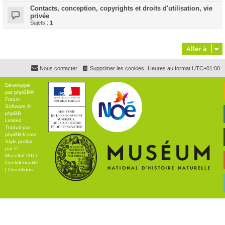
Contacts, conception, copyrights et droits d'utilisation, vie
privée
Sujets :
1
Aller à
Nous contacter
Supprimer les cookies
Heures au format
UTC+01:00
Développé
par
phpBB
®
Forum
Software ©
phpBB
Limited
Traduit par
phpBB-fr.com
Style
proflat
par ©
Mazeltof
2017
Confidentialité
|
Conditions