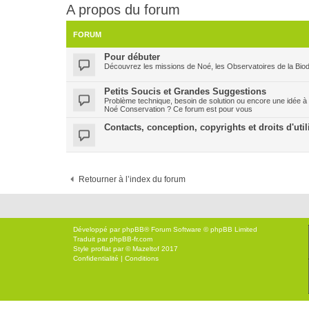
A propos du forum
FORUM
Pour débuter
Découvrez les missions de Noé, les Observatoires de la Biodi
Petits Soucis et Grandes Suggestions
Problème technique, besoin de solution ou encore une idée à
Noé Conservation ? Ce forum est pour vous
Contacts, conception, copyrights et droits d'util
Retourner à l’index du forum
Développé par
phpBB
® Forum Software © phpBB Limited
Traduit par
phpBB-fr.com
Style
proflat
par ©
Mazeltof
2017
Confidentialité
|
Conditions