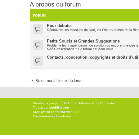
A propos du forum
FORUM
Pour débuter
Découvrez les missions de Noé, les Observatoires de la Biodi
Petits Soucis et Grandes Suggestions
Problème technique, besoin de solution ou encore une idée à
Noé Conservation ? Ce forum est pour vous
Contacts, conception, copyrights et droits d'util
Retourner à l’index du forum
Développé par
phpBB
® Forum Software © phpBB Limited
Traduit par
phpBB-fr.com
Style
proflat
par ©
Mazeltof
2017
Confidentialité
|
Conditions