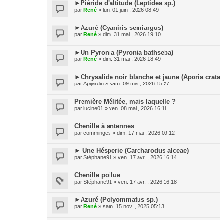
►Piéride d'altitude (Leptidea sp.)
par
René
» lun. 01 juin , 2026 08:49
►Azuré (Cyaniris semiargus)
par
René
» dim. 31 mai , 2026 19:10
►Un Pyronia (Pyronia bathseba)
par
René
» dim. 31 mai , 2026 18:49
►Chrysalide noir blanche et jaune (Aporia crata
par
Apijardin
» sam. 09 mai , 2026 15:27
Première Mélitée, mais laquelle ?
par
lucine01
» ven. 08 mai , 2026 16:11
Chenille à antennes
par
comminges
» dim. 17 mai , 2026 09:12
► Une Hésperie (Carcharodus alceae)
par
Stéphane91
» ven. 17 avr. , 2026 16:14
Chenille poilue
par
Stéphane91
» ven. 17 avr. , 2026 16:18
►Azuré (Polyommatus sp.)
par
René
» sam. 15 nov. , 2025 05:13