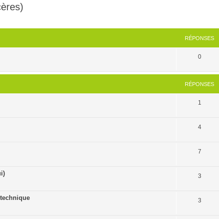
cères)
cher
cherche avancée
RÉPONSES
0
RÉPONSES
1
4
7
i)
3
 technique
3