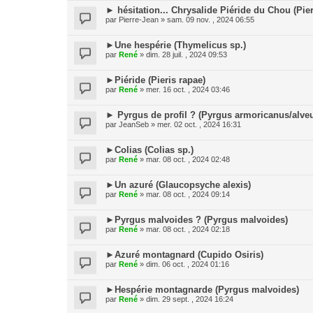
► hésitation... Chrysalide Piéride du Chou (Pier
par
Pierre-Jean
» sam. 09 nov. , 2024 06:55
►Une hespérie (Thymelicus sp.)
par
René
» dim. 28 juil. , 2024 09:53
►Piéride (Pieris rapae)
par
René
» mer. 16 oct. , 2024 03:46
► Pyrgus de profil ? (Pyrgus armoricanus/alve
par
JeanSeb
» mer. 02 oct. , 2024 16:31
►Colias (Colias sp.)
par
René
» mar. 08 oct. , 2024 02:48
►Un azuré (Glaucopsyche alexis)
par
René
» mar. 08 oct. , 2024 09:14
►Pyrgus malvoides ? (Pyrgus malvoides)
par
René
» mar. 08 oct. , 2024 02:18
►Azuré montagnard (Cupido Osiris)
par
René
» dim. 06 oct. , 2024 01:16
►Hespérie montagnarde (Pyrgus malvoides)
par
René
» dim. 29 sept. , 2024 16:24