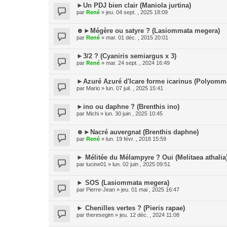
►Un PDJ bien clair (Maniola jurtina)
par
René
» jeu. 04 sept. , 2025 18:09
☻►Mégère ou satyre ? (Lasiommata megera)
par
René
» mar. 01 déc. , 2015 20:01
►3/2 ? (Cyaniris semiargus x 3)
par
René
» mar. 24 sept. , 2024 16:49
►Azuré Azuré d'Icare forme icarinus (Polyomma
par
Mario
» lun. 07 juil. , 2025 15:41
►ino ou daphne ? (Brenthis ino)
par
Michi
» lun. 30 juin , 2025 10:45
☻►Nacré auvergnat (Brenthis daphne)
par
René
» lun. 19 févr. , 2018 15:59
► Mélitée du Mélampyre ? Oui (Melitaea athalia
par
lucine01
» lun. 02 juin , 2025 09:51
► SOS (Lasiommata megera)
par
Pierre-Jean
» jeu. 01 mai , 2025 16:47
► Chenilles vertes ? (Pieris rapae)
par
theresegim
» jeu. 12 déc. , 2024 11:08