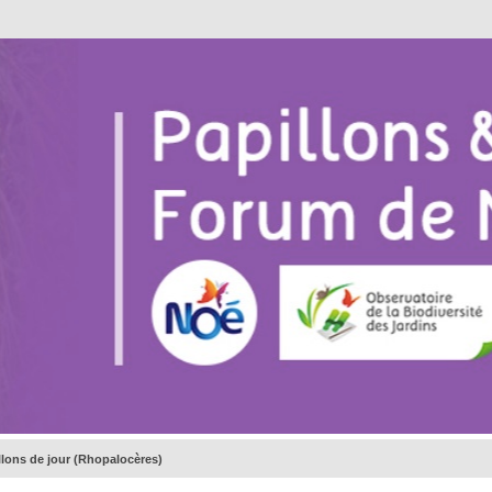
illons de jour (Rhopalocères)