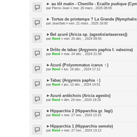
► au tôt matin - Chenille - Ecaille pudique (C
par
Pierre-Jean
» mer. 26 mars , 2025 08:05
► Tortue de printemps ? La Grande (Nymphalis
par
JeanSeb
» ven. 21 mars , 2025 18:00
►Bel azuré (Aricia sp. (agestis/artaxerxes))
par
René
» mer. 25 déc. , 2024 09:55
►Drôle de tabac (Argynnis paphia f. valesina)
par
René
» mar. 24 déc. , 2024 21:59
►Azuré (Polyommatus icarus ♀)
par
René
» lun. 16 déc. , 2024 17:12
►Tabac (Argynnis paphia ♀)
par
René
» jeu. 12 déc. , 2024 14:51
►Azuré ardéchois (Aricia agestis)
par
René
» dim. 24 nov. , 2024 19:26
►Hipparchia 2 (Hipparchia gr. fagi)
par
René
» mer. 27 nov. , 2024 13:15
►Hipparchia 1 (Hipparchia semele)
par
René
» mer. 27 nov. , 2024 13:13