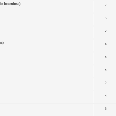
is brassicae)
7
5
2
us)
4
4
4
2
4
6