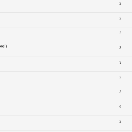
2
2
2
egi)
3
3
2
3
6
2