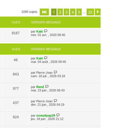
1
2
3
4
5
22
Page
1
sur
22
Suivante
1090 sujets
…
VUES
DERNIER MESSAGE
par
Kaki
9167
mer. 01 avr. , 2020 08:46
VUES
DERNIER MESSAGE
par
Kaki
46
mar. 04 août , 2026 09:45
par
Pierre-Jean
843
sam. 18 juil. , 2026 03:16
par
René
977
mar. 23 juin , 2026 06:43
par
Pierre-Jean
437
dim. 21 juin , 2026 04:19
par
noeudpap29
924
jeu. 18 juin , 2026 21:12