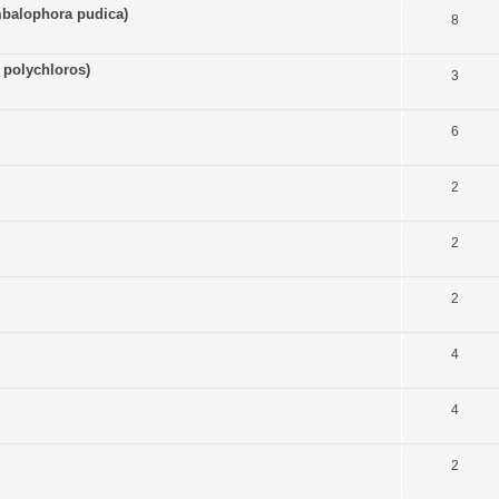
ymbalophora pudica)
8
 polychloros)
3
6
2
2
2
4
4
2