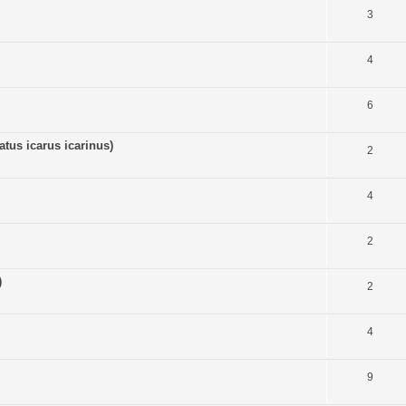
3
4
6
tus icarus icarinus)
2
4
2
)
2
4
9