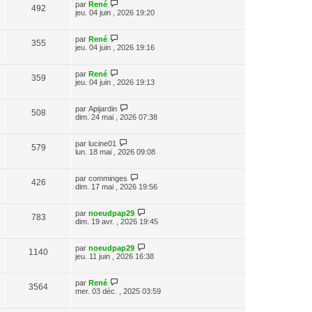
par
René
492
jeu. 04 juin , 2026 19:20
par
René
355
jeu. 04 juin , 2026 19:16
par
René
359
jeu. 04 juin , 2026 19:13
par
Apijardin
508
dim. 24 mai , 2026 07:38
par
lucine01
579
lun. 18 mai , 2026 09:08
par
comminges
426
dim. 17 mai , 2026 19:56
par
noeudpap29
783
dim. 19 avr. , 2026 19:45
par
noeudpap29
1140
jeu. 11 juin , 2026 16:38
par
René
3564
mer. 03 déc. , 2025 03:59