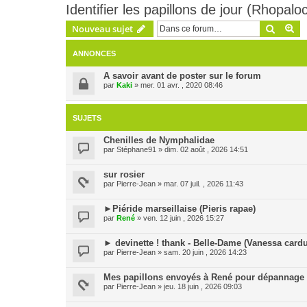
Identifier les papillons de jour (Rhopalo
Recher
Re
Nouveau sujet
ANNONCES
A savoir avant de poster sur le forum
par
Kaki
» mer. 01 avr. , 2020 08:46
SUJETS
Chenilles de Nymphalidae
par
Stéphane91
» dim. 02 août , 2026 14:51
sur rosier
par
Pierre-Jean
» mar. 07 juil. , 2026 11:43
►Piéride marseillaise (Pieris rapae)
par
René
» ven. 12 juin , 2026 15:27
► devinette ! thank - Belle-Dame (Vanessa cardu
par
Pierre-Jean
» sam. 20 juin , 2026 14:23
Mes papillons envoyés à René pour dépannage
par
Pierre-Jean
» jeu. 18 juin , 2026 09:03