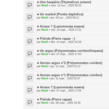
►Une hespérie (Thymelicus acteon)
par
René
» sam. 15 nov. , 2025 05:25
►Un marbré (Pontia daplidice)
par
René
» jeu. 02 oct. , 2025 09:12
►Ariane ? (Lasiommata maera)
par
René
» mer. 24 sept. , 2025 17:51
►Piéride (Pieris rapae ♂)
par
René
» dim. 14 sept. , 2025 16:28
►Un argus (Polyommatus coridon/hispana)
par
René
» dim. 07 sept. , 2025 17:53
►Ancien argus n°2 (Polyommatus coridon)
par
René
» jeu. 11 sept. , 2025 02:13
►Ancien argus n°1 (Polyommatus coridon)
par
René
» jeu. 11 sept. , 2025 02:07
►Ariane ? (Lasiommata maera)
par
René
» dim. 07 sept. , 2025 17:09
►Piéride (Pieris rapae)
par
René
» lun. 08 sept. , 2025 16:35