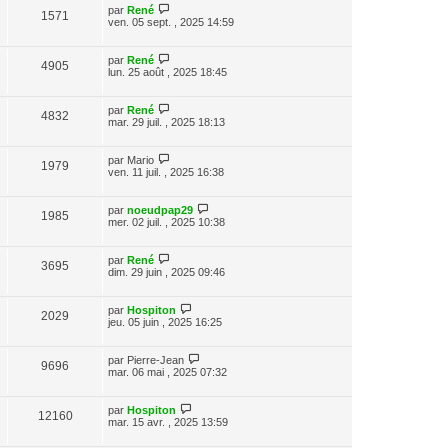
par
René
1571
ven. 05 sept. , 2025 14:59
par
René
4905
lun. 25 août , 2025 18:45
par
René
4832
mar. 29 juil. , 2025 18:13
par
Mario
1979
ven. 11 juil. , 2025 16:38
par
noeudpap29
1985
mer. 02 juil. , 2025 10:38
par
René
3695
dim. 29 juin , 2025 09:46
par
Hospiton
2029
jeu. 05 juin , 2025 16:25
par
Pierre-Jean
9696
mar. 06 mai , 2025 07:32
par
Hospiton
12160
mar. 15 avr. , 2025 13:59