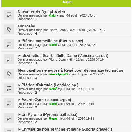
Sujets
Chenilles de Nymphalidae
Dernier message par
Kaki
«
mar. 04 août , 2026 09:45
Réponses :
1
sur rosier
Dernier message par
Pierre-Jean
«
sam. 18 juil. , 2026 03:16
Réponses :
4
►Piéride marseillaise (Pieris rapae)
Dernier message par
René
«
mar. 23 juin , 2026 06:43
Réponses :
7
► devinette ! thank - Belle-Dame (Vanessa cardui)
Dernier message par
Pierre-Jean
«
dim. 21 juin , 2026 04:19
Réponses :
3
Mes papillons envoyés à René pour dépannage technique
Dernier message par
noeudpap29
«
jeu. 18 juin , 2026 21:12
Réponses :
3
►Piéride d'altitude (Leptidea sp.)
Dernier message par
René
«
jeu. 04 juin , 2026 19:20
Réponses :
2
►Azuré (Cyaniris semiargus)
Dernier message par
René
«
jeu. 04 juin , 2026 19:16
Réponses :
2
►Un Pyronia (Pyronia bathseba)
Dernier message par
René
«
jeu. 04 juin , 2026 19:13
Réponses :
2
►Chrysalide noir blanche et jaune (Aporia crataegi)