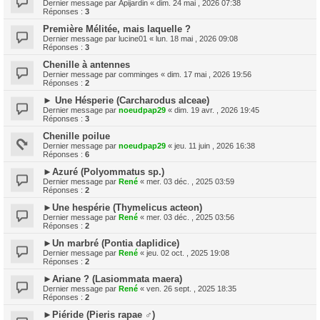
Dernier message par
Apijardin
«
dim. 24 mai , 2026 07:38
Réponses :
3
Première Mélitée, mais laquelle ?
Dernier message par
lucine01
«
lun. 18 mai , 2026 09:08
Réponses :
3
Chenille à antennes
Dernier message par
comminges
«
dim. 17 mai , 2026 19:56
Réponses :
2
► Une Hésperie (Carcharodus alceae)
Dernier message par
noeudpap29
«
dim. 19 avr. , 2026 19:45
Réponses :
3
Chenille poilue
Dernier message par
noeudpap29
«
jeu. 11 juin , 2026 16:38
Réponses :
6
►Azuré (Polyommatus sp.)
Dernier message par
René
«
mer. 03 déc. , 2025 03:59
Réponses :
2
►Une hespérie (Thymelicus acteon)
Dernier message par
René
«
mer. 03 déc. , 2025 03:56
Réponses :
2
►Un marbré (Pontia daplidice)
Dernier message par
René
«
jeu. 02 oct. , 2025 19:08
Réponses :
2
►Ariane ? (Lasiommata maera)
Dernier message par
René
«
ven. 26 sept. , 2025 18:35
Réponses :
2
►Piéride (Pieris rapae ♂)