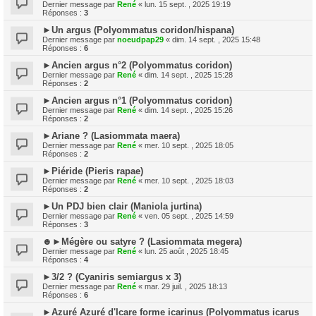
Dernier message par
René
«
lun. 15 sept. , 2025 19:19
Réponses :
3
►Un argus (Polyommatus coridon/hispana)
Dernier message par
noeudpap29
«
dim. 14 sept. , 2025 15:48
Réponses :
6
►Ancien argus n°2 (Polyommatus coridon)
Dernier message par
René
«
dim. 14 sept. , 2025 15:28
Réponses :
2
►Ancien argus n°1 (Polyommatus coridon)
Dernier message par
René
«
dim. 14 sept. , 2025 15:26
Réponses :
2
►Ariane ? (Lasiommata maera)
Dernier message par
René
«
mer. 10 sept. , 2025 18:05
Réponses :
2
►Piéride (Pieris rapae)
Dernier message par
René
«
mer. 10 sept. , 2025 18:03
Réponses :
2
►Un PDJ bien clair (Maniola jurtina)
Dernier message par
René
«
ven. 05 sept. , 2025 14:59
Réponses :
3
☻►Mégère ou satyre ? (Lasiommata megera)
Dernier message par
René
«
lun. 25 août , 2025 18:45
Réponses :
4
►3/2 ? (Cyaniris semiargus x 3)
Dernier message par
René
«
mar. 29 juil. , 2025 18:13
Réponses :
6
►Azuré Azuré d'Icare forme icarinus (Polyommatus icarus