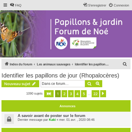
FAQ
S’enregistrer
Connexion
R
Index du forum
Les animaux sauvages
Identifier les papillons de jour (Rhopalocères)
e
Identifier les papillons de jour (Rhopalocères)
c
Rechercher
Recherche avanc
Nouveau sujet
h
e
1
2
3
4
5
22
Page
1
sur
22
Suivante
1090 sujets
…
r
Annonces
c
h
A savoir avant de poster sur le forum
Dernier message par
Kaki
«
mer. 01 avr. , 2020 08:46
e
r