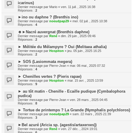
icarinus)
Dernier message par
Mario
«
ven. 11 juil. , 2025 16:38
Réponses :
2
►ino ou daphne ? (Brenthis ino)
Dernier message par
noeudpap29
«
mer. 02 juil. , 2025 10:38
Réponses :
4
☻►Nacré auvergnat (Brenthis daphne)
Dernier message par
René
«
dim. 29 juin , 2025 09:46
Réponses :
2
► Mélitée du Mélampyre ? Oui (Melitaea athalia)
Dernier message par
Hospiton
«
jeu. 05 juin , 2025 16:25
Réponses :
2
► SOS (Lasiommata megera)
Dernier message par
Pierre-Jean
«
mar. 06 mai , 2025 07:32
Réponses :
4
► Chenilles vertes ? (Pieris rapae)
Dernier message par
Hospiton
«
mar. 15 avr. , 2025 13:59
Réponses :
9
► au tôt matin - Chenille - Ecaille pudique (Cymbalophora
pudica)
Dernier message par
Pierre-Jean
«
ven. 28 mars , 2025 04:45
Réponses :
8
► Tortue de printemps ? La Grande (Nymphalis polychloros)
Dernier message par
noeudpap29
«
sam. 22 mars , 2025 21:39
Réponses :
3
►Bel azuré (Aricia sp. (agestis/artaxerxes))
Dernier message par
René
«
ven. 27 déc. , 2024 19:01
Réponses :
6