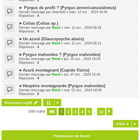
Réponses :
2
► Pyrgus de profil ? (Pyrgus armoricanus/alveus)
Dernier message par
JeanSeb
«
sam. 12 oct. , 2024 16:45
Réponses :
4
►Colias (Colias sp.)
Dernier message par
René
«
ven. 11 oct. , 2024 09:16
Réponses :
4
►Un azuré (Glaucopsyche alexis)
Dernier message par
René
«
ven. 11 oct. , 2024 09:13
Réponses :
4
►Pyrgus malvoides ? (Pyrgus malvoides)
Dernier message par
René
«
jeu. 10 oct. , 2024 19:09
Réponses :
2
►Azuré montagnard (Cupido Osiris)
Dernier message par
René
«
lun. 07 oct. , 2024 15:45
Réponses :
4
►Hespérie montagnarde (Pyrgus malvoides)
Dernier message par
René
«
mar. 01 oct. , 2024 18:08
Réponses :
6
Nouveau sujet
1
2
3
4
5
22
Page
1
sur
22
Suivante
1090 sujets
…
Aller à
Permissions du forum