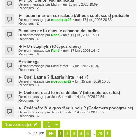
►N° 56 (Spilomyia manicata)
Dernier message par
Michi
«
jeu. 18 juin , 2026 10:09
Réponses :
2
► Taupin marron sur salade (Athous subfuscus) probable
Dernier message par
noeudpap29
«
mer. 17 juin , 2026 20:33
Réponses :
2
Punaises de lit dans le cabanon de jardin
Dernier message par
René
«
mer. 17 juin , 2026 15:11
Réponses :
1
☻►Un staphylin (Ocypus olens)
Dernier message par
René
«
mer. 17 juin , 2026 14:40
Réponses :
6
Essaimage
Dernier message par
Michi
«
mar. 16 juin , 2026 16:36
Réponses :
2
► Quel Lagria ? (Lagria hirta ♂ et ♀)
Dernier message par
noeudpap29
«
lun. 15 juin , 2026 10:55
Réponses :
3
► Oedémère à 3 fémurs dilatés ? (Stenopterus rufus)
Dernier message par
JeanSeb
«
dim. 14 juin , 2026 10:55
Réponses :
5
► Oedémère M à gros fémur noir ? (Oedemera podagrariae)
Dernier message par
JeanSeb
«
dim. 14 juin , 2026 10:55
Réponses :
5
Nouveau sujet
1
2
3
4
5
73
Page
1
sur
73
Suivante
3612 sujets
…