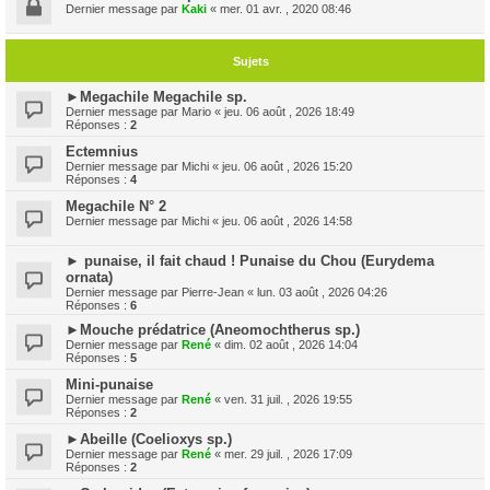
Dernier message par
Kaki
«
mer. 01 avr. , 2020 08:46
Sujets
►Megachile Megachile sp.
Dernier message par
Mario
«
jeu. 06 août , 2026 18:49
Réponses :
2
Ectemnius
Dernier message par
Michi
«
jeu. 06 août , 2026 15:20
Réponses :
4
Megachile N° 2
Dernier message par
Michi
«
jeu. 06 août , 2026 14:58
► punaise, il fait chaud ! Punaise du Chou (Eurydema
ornata)
Dernier message par
Pierre-Jean
«
lun. 03 août , 2026 04:26
Réponses :
6
►Mouche prédatrice (Aneomochtherus sp.)
Dernier message par
René
«
dim. 02 août , 2026 14:04
Réponses :
5
Mini-punaise
Dernier message par
René
«
ven. 31 juil. , 2026 19:55
Réponses :
2
►Abeille (Coelioxys sp.)
Dernier message par
René
«
mer. 29 juil. , 2026 17:09
Réponses :
2