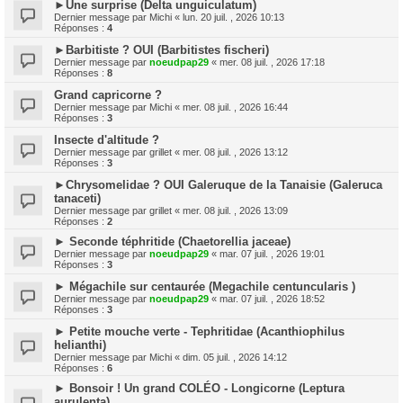
►Une surprise (Delta unguiculatum)
Dernier message par
Michi
«
lun. 20 juil. , 2026 10:13
Réponses :
4
►Barbitiste ? OUI (Barbitistes fischeri)
Dernier message par
noeudpap29
«
mer. 08 juil. , 2026 17:18
Réponses :
8
Grand capricorne ?
Dernier message par
Michi
«
mer. 08 juil. , 2026 16:44
Réponses :
3
Insecte d'altitude ?
Dernier message par
grillet
«
mer. 08 juil. , 2026 13:12
Réponses :
3
►Chrysomelidae ? OUI Galeruque de la Tanaisie (Galeruca
tanaceti)
Dernier message par
grillet
«
mer. 08 juil. , 2026 13:09
Réponses :
2
► Seconde téphritide (Chaetorellia jaceae)
Dernier message par
noeudpap29
«
mar. 07 juil. , 2026 19:01
Réponses :
3
► Mégachile sur centaurée (Megachile centuncularis )
Dernier message par
noeudpap29
«
mar. 07 juil. , 2026 18:52
Réponses :
3
► Petite mouche verte - Tephritidae (Acanthiophilus
helianthi)
Dernier message par
Michi
«
dim. 05 juil. , 2026 14:12
Réponses :
6
► Bonsoir ! Un grand COLÉO - Longicorne (Leptura
aurulenta)