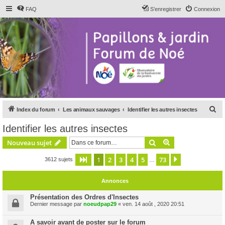
FAQ
S’enregistrer
Connexion
R
Index du forum
Les animaux sauvages
Identifier les autres insectes
e
Identifier les autres insectes
c
Rechercher
Recherche avanc
Nouveau sujet
h
e
1
2
3
4
5
73
Page
1
sur
73
Suivante
3612 sujets
…
r
Annonces
c
h
Présentation des Ordres d'Insectes
Dernier message par
noeudpap29
«
ven. 14 août , 2020 20:51
e
r
A savoir avant de poster sur le forum