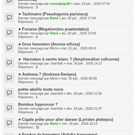
Dernier message par
noeudpap29
«
sam. 04 juil. , 2026 07:43
Réponses :
3
►Tachinaire (Pseudogonia parisiaca)
Dernier message par
René
«
jeu. 02 juil. , 2026 17:04
Réponses :
7
►Punaise (Megalonotus praetextatus)
Dernier message par
René
«
jeu. 02 juil. , 2026 13:58
Réponses :
2
►Gros hanneton (Anoxia villosa)
Dernier message par
Michi
«
mer. 01 juil. , 2026 09:41
Réponses :
7
► Hanneton à ventre blanc ? (Amphimallon ruficorne)
Dernier message par
JeanSeb
«
mar. 30 juin , 2026 14:27
Réponses :
2
►Andrena ? (Andrena flavipes)
Dernier message par
Michi
«
mar. 30 juin , 2026 08:59
Réponses :
2
petite abeille toute noire
Dernier message par
JeanSeb
«
dim. 28 juin , 2026 21:50
Réponses :
1
Bombus hypnorum ?
Dernier message par
JeanSeb
«
dim. 28 juin , 2026 21:47
Réponses :
3
►Cigale prête pour aller danser (Lyristes plebejus)
Dernier message par
René
«
ven. 26 juin , 2026 18:14
Réponses :
11
►Espèce de hanneton (Aplidia transversa)