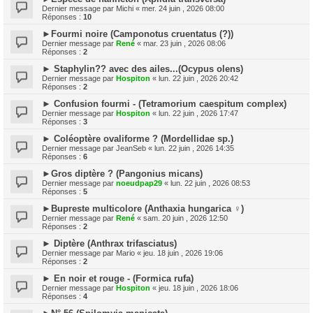
Dernier message par
Michi
«
mer. 24 juin , 2026 08:00
Réponses :
10
►Fourmi noire (Camponotus cruentatus (?))
Dernier message par
René
«
mar. 23 juin , 2026 08:06
Réponses :
2
► Staphylin?? avec des ailes...(Ocypus olens)
Dernier message par
Hospiton
«
lun. 22 juin , 2026 20:42
Réponses :
2
► Confusion fourmi - (Tetramorium caespitum complex)
Dernier message par
Hospiton
«
lun. 22 juin , 2026 17:47
Réponses :
3
► Coléoptère ovaliforme ? (Mordellidae sp.)
Dernier message par
JeanSeb
«
lun. 22 juin , 2026 14:35
Réponses :
6
►Gros diptère ? (Pangonius micans)
Dernier message par
noeudpap29
«
lun. 22 juin , 2026 08:53
Réponses :
5
►Bupreste multicolore (Anthaxia hungarica ♀)
Dernier message par
René
«
sam. 20 juin , 2026 12:50
Réponses :
2
► Diptère (Anthrax trifasciatus)
Dernier message par
Mario
«
jeu. 18 juin , 2026 19:06
Réponses :
2
► En noir et rouge - (Formica rufa)
Dernier message par
Hospiton
«
jeu. 18 juin , 2026 18:06
Réponses :
4