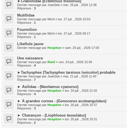
►Crabonidae (Ectemnius fossorius)
Dernier message par
JeanSeb
«
mer. 29 juil. , 2026 12:38
Réponses :
3
Mutillidae
Dernier message par
Michi
«
lun. 27 juil. , 2026 10:53
Réponses :
1
Fourmilion
Dernier message par
Michi
«
lun. 27 juil. , 2026 09:17
Réponses :
1
Libellule jaune
Dernier message par
Hospiton
«
sam. 25 juil. , 2026 17:00
Une naissance
Dernier message par
René
«
ven. 24 juil. , 2026 15:49
Réponses :
4
►Tachysphex (Tachysphex tarsinus /unicolor) probable
Dernier message par
JeanSeb
«
mar. 21 juil. , 2026 11:40
Réponses :
7
► Asilidae - (Neoitamus cyanurus)
Dernier message par
Hospiton
«
lun. 20 juil. , 2026 21:02
Réponses :
4
► A grandes cornes - (Gonocerus acuteangulatus)
Dernier message par
Hospiton
«
lun. 20 juil. , 2026 20:37
Réponses :
3
► Charançon - (Liophloeus tessulatus)
Dernier message par
Hospiton
«
lun. 20 juil. , 2026 20:31
Réponses :
2