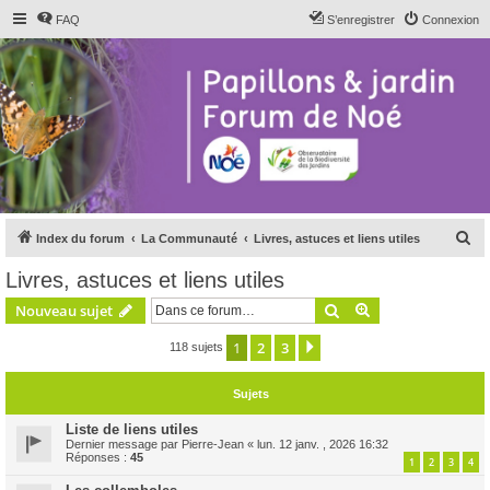
FAQ
S’enregistrer
Connexion
R
Index du forum
La Communauté
Livres, astuces et liens utiles
e
Livres, astuces et liens utiles
c
Rechercher
Recherche avanc
Nouveau sujet
h
e
1
2
3
Suivante
118 sujets
r
Sujets
c
h
Liste de liens utiles
Dernier message par
Pierre-Jean
«
lun. 12 janv. , 2026 16:32
e
Réponses :
45
1
2
3
4
r