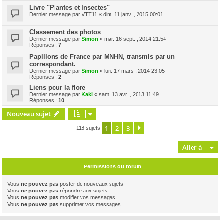
Livre "Plantes et Insectes"
Dernier message par
VTT11
«
dim. 11 janv. , 2015 00:01
Classement des photos
Dernier message par
Simon
«
mar. 16 sept. , 2014 21:54
Réponses :
7
Papillons de France par MNHN, transmis par un
correspondant.
Dernier message par
Simon
«
lun. 17 mars , 2014 23:05
Réponses :
2
Liens pour la flore
Dernier message par
Kaki
«
sam. 13 avr. , 2013 11:49
Réponses :
10
Nouveau sujet
1
2
3
Suivante
118 sujets
Aller à
Permissions du forum
Vous
ne pouvez pas
poster de nouveaux sujets
Vous
ne pouvez pas
répondre aux sujets
Vous
ne pouvez pas
modifier vos messages
Vous
ne pouvez pas
supprimer vos messages