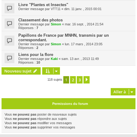
Livre "Plantes et Insectes"
Dernier message par
VTT11
«
dim. 11 janv. , 2015 00:01
Classement des photos
Dernier message par
Simon
«
mar. 16 sept. , 2014 21:54
Réponses :
7
Papillons de France par MNHN, transmis par un
correspondant.
Dernier message par
Simon
«
lun. 17 mars , 2014 23:05
Réponses :
2
Liens pour la flore
Dernier message par
Kaki
«
sam. 13 avr. , 2013 11:49
Réponses :
10
Nouveau sujet
1
2
3
Suivante
118 sujets
Aller à
Permissions du forum
Vous
ne pouvez pas
poster de nouveaux sujets
Vous
ne pouvez pas
répondre aux sujets
Vous
ne pouvez pas
modifier vos messages
Vous
ne pouvez pas
supprimer vos messages