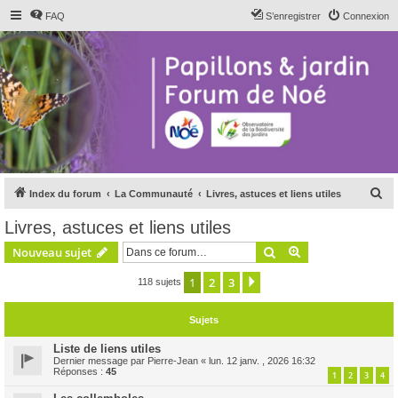
FAQ
S’enregistrer
Connexion
R
Index du forum
La Communauté
Livres, astuces et liens utiles
e
Livres, astuces et liens utiles
c
Rechercher
Recherche avanc
Nouveau sujet
h
e
1
2
3
Suivante
118 sujets
r
Sujets
c
h
Liste de liens utiles
Dernier message par
Pierre-Jean
«
lun. 12 janv. , 2026 16:32
e
Réponses :
45
1
2
3
4
r