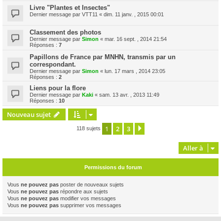
Livre "Plantes et Insectes"
Dernier message par
VTT11
«
dim. 11 janv. , 2015 00:01
Classement des photos
Dernier message par
Simon
«
mar. 16 sept. , 2014 21:54
Réponses :
7
Papillons de France par MNHN, transmis par un
correspondant.
Dernier message par
Simon
«
lun. 17 mars , 2014 23:05
Réponses :
2
Liens pour la flore
Dernier message par
Kaki
«
sam. 13 avr. , 2013 11:49
Réponses :
10
Nouveau sujet
1
2
3
Suivante
118 sujets
Aller à
Permissions du forum
Vous
ne pouvez pas
poster de nouveaux sujets
Vous
ne pouvez pas
répondre aux sujets
Vous
ne pouvez pas
modifier vos messages
Vous
ne pouvez pas
supprimer vos messages