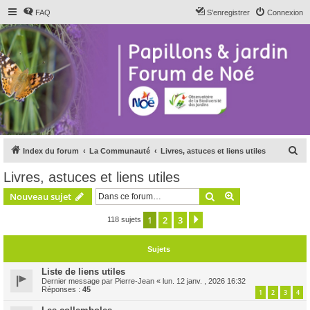
FAQ
S’enregistrer
Connexion
R
Index du forum
La Communauté
Livres, astuces et liens utiles
e
Livres, astuces et liens utiles
c
Rechercher
Recherche avanc
Nouveau sujet
h
e
1
2
3
Suivante
118 sujets
r
Sujets
c
h
Liste de liens utiles
Dernier message par
Pierre-Jean
«
lun. 12 janv. , 2026 16:32
e
Réponses :
45
1
2
3
4
r