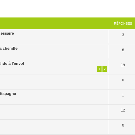
cher
cherche avancée
RÉPONSES
essaire
3
a chenille
8
ide à l'envol
19
1
2
0
d'Espagne
1
12
0