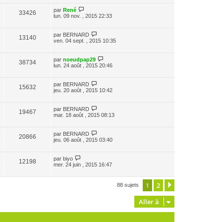
par
René
33426
lun. 09 nov. , 2015 22:33
par
BERNARD
13140
ven. 04 sept. , 2015 10:35
par
noeudpap29
38734
lun. 24 août , 2015 20:46
par
BERNARD
15632
jeu. 20 août , 2015 10:42
par
BERNARD
19467
mar. 18 août , 2015 08:13
par
BERNARD
20866
jeu. 06 août , 2015 03:40
par
biyo
12198
mer. 24 juin , 2015 16:47
1
2
Suivante
88 sujets
Aller à