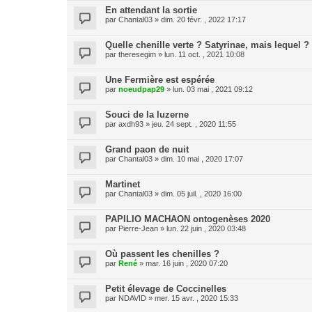
En attendant la sortie
par
Chantal03
» dim. 20 févr. , 2022 17:17
Quelle chenille verte ? Satyrinae, mais lequel ?
par
theresegim
» lun. 11 oct. , 2021 10:08
Une Fermière est espérée
par
noeudpap29
» lun. 03 mai , 2021 09:12
Souci de la luzerne
par
axdh93
» jeu. 24 sept. , 2020 11:55
Grand paon de nuit
par
Chantal03
» dim. 10 mai , 2020 17:07
Martinet
par
Chantal03
» dim. 05 juil. , 2020 16:00
PAPILIO MACHAON ontogenèses 2020
par
Pierre-Jean
» lun. 22 juin , 2020 03:48
Où passent les chenilles ?
par
René
» mar. 16 juin , 2020 07:20
Petit élevage de Coccinelles
par
NDAVID
» mer. 15 avr. , 2020 15:33