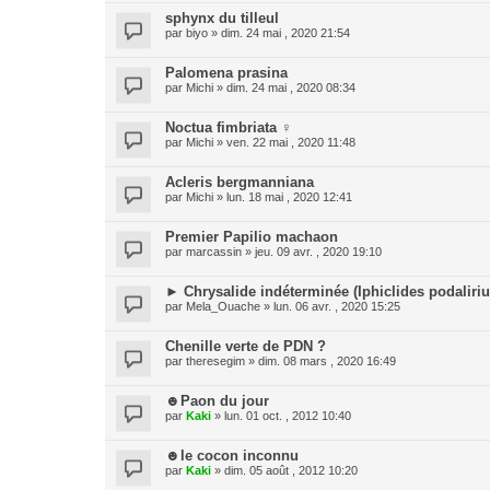
sphynx du tilleul
par
biyo
» dim. 24 mai , 2020 21:54
Palomena prasina
par
Michi
» dim. 24 mai , 2020 08:34
Noctua fimbriata ♀
par
Michi
» ven. 22 mai , 2020 11:48
Acleris bergmanniana
par
Michi
» lun. 18 mai , 2020 12:41
Premier Papilio machaon
par
marcassin
» jeu. 09 avr. , 2020 19:10
► Chrysalide indéterminée (Iphiclides podaliriu
par
Mela_Ouache
» lun. 06 avr. , 2020 15:25
Chenille verte de PDN ?
par
theresegim
» dim. 08 mars , 2020 16:49
☻Paon du jour
par
Kaki
» lun. 01 oct. , 2012 10:40
☻le cocon inconnu
par
Kaki
» dim. 05 août , 2012 10:20