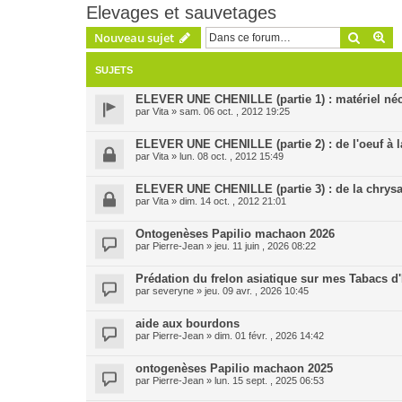
Elevages et sauvetages
Recher
Re
Nouveau sujet
SUJETS
ELEVER UNE CHENILLE (partie 1) : matériel néc
par
Vita
» sam. 06 oct. , 2012 19:25
ELEVER UNE CHENILLE (partie 2) : de l'oeuf à l
par
Vita
» lun. 08 oct. , 2012 15:49
ELEVER UNE CHENILLE (partie 3) : de la chrysal
par
Vita
» dim. 14 oct. , 2012 21:01
Ontogenèses Papilio machaon 2026
par
Pierre-Jean
» jeu. 11 juin , 2026 08:22
Prédation du frelon asiatique sur mes Tabacs 
par
severyne
» jeu. 09 avr. , 2026 10:45
aide aux bourdons
par
Pierre-Jean
» dim. 01 févr. , 2026 14:42
ontogenèses Papilio machaon 2025
par
Pierre-Jean
» lun. 15 sept. , 2025 06:53