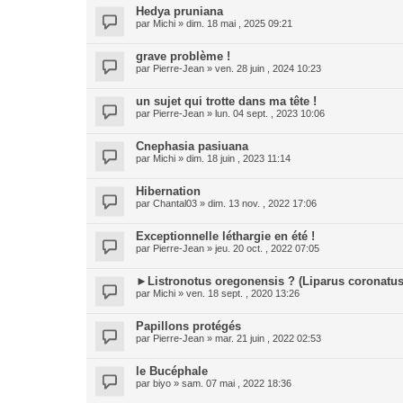
Hedya pruniana
par
Michi
» dim. 18 mai , 2025 09:21
grave problème !
par
Pierre-Jean
» ven. 28 juin , 2024 10:23
un sujet qui trotte dans ma tête !
par
Pierre-Jean
» lun. 04 sept. , 2023 10:06
Cnephasia pasiuana
par
Michi
» dim. 18 juin , 2023 11:14
Hibernation
par
Chantal03
» dim. 13 nov. , 2022 17:06
Exceptionnelle léthargie en été !
par
Pierre-Jean
» jeu. 20 oct. , 2022 07:05
►Listronotus oregonensis ? (Liparus coronatus
par
Michi
» ven. 18 sept. , 2020 13:26
Papillons protégés
par
Pierre-Jean
» mar. 21 juin , 2022 02:53
le Bucéphale
par
biyo
» sam. 07 mai , 2022 18:36