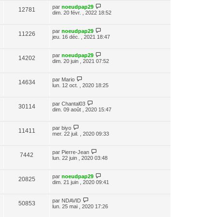
par
noeudpap29
12781
dim. 20 févr. , 2022 18:52
par
noeudpap29
11226
jeu. 16 déc. , 2021 18:47
par
noeudpap29
14202
dim. 20 juin , 2021 07:52
par
Mario
14634
lun. 12 oct. , 2020 18:25
par
Chantal03
30114
dim. 09 août , 2020 15:47
par
biyo
11411
mer. 22 juil. , 2020 09:33
par
Pierre-Jean
7442
lun. 22 juin , 2020 03:48
par
noeudpap29
20825
dim. 21 juin , 2020 09:41
par
NDAVID
50853
lun. 25 mai , 2020 17:26