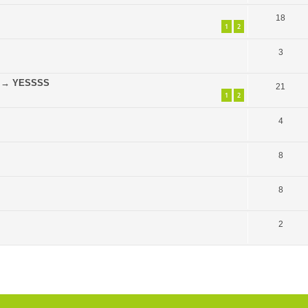
18
1
2
3
ge → YESSSS
21
1
2
4
8
8
2