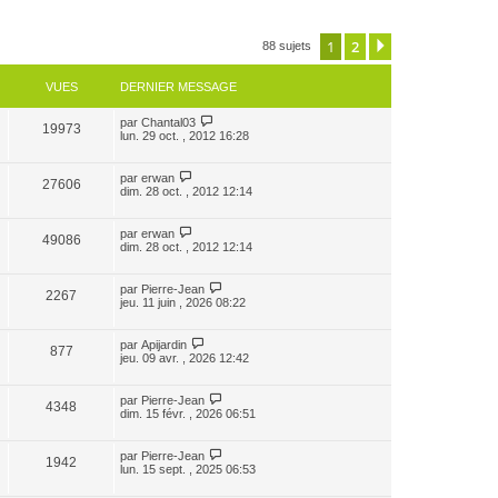
1
2
Suivante
88 sujets
VUES
DERNIER MESSAGE
par
Chantal03
19973
lun. 29 oct. , 2012 16:28
par
erwan
27606
dim. 28 oct. , 2012 12:14
par
erwan
49086
dim. 28 oct. , 2012 12:14
par
Pierre-Jean
2267
jeu. 11 juin , 2026 08:22
par
Apijardin
877
jeu. 09 avr. , 2026 12:42
par
Pierre-Jean
4348
dim. 15 févr. , 2026 06:51
par
Pierre-Jean
1942
lun. 15 sept. , 2025 06:53