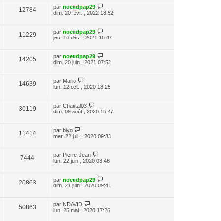
par
noeudpap29
12784
dim. 20 févr. , 2022 18:52
par
noeudpap29
11229
jeu. 16 déc. , 2021 18:47
par
noeudpap29
14205
dim. 20 juin , 2021 07:52
par
Mario
14639
lun. 12 oct. , 2020 18:25
par
Chantal03
30119
dim. 09 août , 2020 15:47
par
biyo
11414
mer. 22 juil. , 2020 09:33
par
Pierre-Jean
7444
lun. 22 juin , 2020 03:48
par
noeudpap29
20863
dim. 21 juin , 2020 09:41
par
NDAVID
50863
lun. 25 mai , 2020 17:26