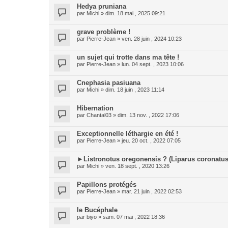
Hedya pruniana
par
Michi
» dim. 18 mai , 2025 09:21
grave problème !
par
Pierre-Jean
» ven. 28 juin , 2024 10:23
un sujet qui trotte dans ma tête !
par
Pierre-Jean
» lun. 04 sept. , 2023 10:06
Cnephasia pasiuana
par
Michi
» dim. 18 juin , 2023 11:14
Hibernation
par
Chantal03
» dim. 13 nov. , 2022 17:06
Exceptionnelle léthargie en été !
par
Pierre-Jean
» jeu. 20 oct. , 2022 07:05
►Listronotus oregonensis ? (Liparus coronatus
par
Michi
» ven. 18 sept. , 2020 13:26
Papillons protégés
par
Pierre-Jean
» mar. 21 juin , 2022 02:53
le Bucéphale
par
biyo
» sam. 07 mai , 2022 18:36