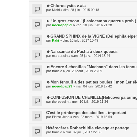
☻Chloroclystis v-ata
par
Michi
» dim. 28 juin , 2015 09:18
► Un gros cocon ! (Lasiocampa quercus prob.)
par
noeudpap29
» ven. 10 juin , 2016 21:28
☻GRAND SPHINX de la VIGNE (Deilephila elpen
par
Kaki
» dim. 16 juil. , 2017 10:49
☻Naissance du Pacha à deux queues
par
marcassin
» sam. 25 janv. , 2014 15:44
☻Encore 4 chenilles "Machaon" dans les fenou
par
francie
» jeu. 29 août , 2019 23:09
☻Mon fenouil a des petites boules ! mon 1er é
par
noeudpap29
» mar. 04 juin , 2019 17:42
☻CONFUSION DE CHENILLE(Helicoverpa armig
par
theresegim
» mer. 10 juil. , 2019 21:34
C'est le printemps des abeilles - important
par
Pierre-Jean
» ven. 22 mars , 2019 15:54
Hétérocères Rothschildia élevage et partage
par
francie
» dim. 02 juil. , 2017 22:36