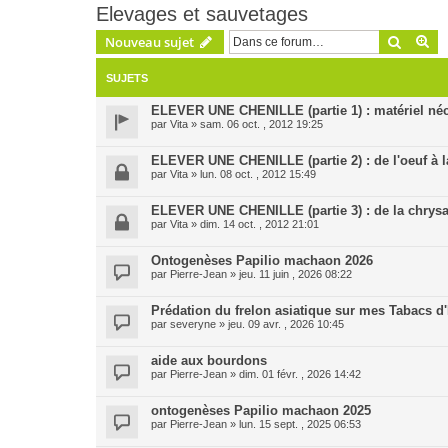
Elevages et sauvetages
Recher
Re
Nouveau sujet
SUJETS
ELEVER UNE CHENILLE (partie 1) : matériel néc
par
Vita
» sam. 06 oct. , 2012 19:25
ELEVER UNE CHENILLE (partie 2) : de l'oeuf à l
par
Vita
» lun. 08 oct. , 2012 15:49
ELEVER UNE CHENILLE (partie 3) : de la chrysal
par
Vita
» dim. 14 oct. , 2012 21:01
Ontogenèses Papilio machaon 2026
par
Pierre-Jean
» jeu. 11 juin , 2026 08:22
Prédation du frelon asiatique sur mes Tabacs 
par
severyne
» jeu. 09 avr. , 2026 10:45
aide aux bourdons
par
Pierre-Jean
» dim. 01 févr. , 2026 14:42
ontogenèses Papilio machaon 2025
par
Pierre-Jean
» lun. 15 sept. , 2025 06:53