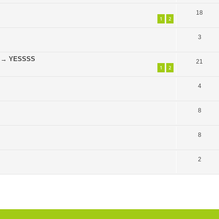
18
1
2
3
ge → YESSSS
21
1
2
4
8
8
2