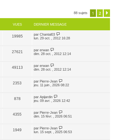
1
2
Suivante
88 sujets
VUES
DERNIER MESSAGE
par
Chantal03
19985
lun. 29 oct. , 2012 16:28
par
erwan
27621
dim. 28 oct. , 2012 12:14
par
erwan
49113
dim. 28 oct. , 2012 12:14
par
Pierre-Jean
2353
jeu. 11 juin , 2026 08:22
par
Apijardin
878
jeu. 09 avr. , 2026 12:42
par
Pierre-Jean
4355
dim. 15 févr. , 2026 06:51
par
Pierre-Jean
1949
lun. 15 sept. , 2025 06:53