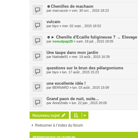
☻Chenilles de machaon
par
marcassin
» ven. 30 oct. , 2015 18:23
vulcain
par
biyo
» mer. 02 sept. , 2015 18:52
☻► Chenille d'Ecaille fuligineuse ? → Eleva
par
noeudpap29
» sam. 18 juil. , 2015 18:05
Une taupe dans mon jardin
par
Nathalie91
» mer. 19 août , 2015 16:39
questions sur le brun des pélargoniums
par
biyo
» lun. 17 août , 2015 15:23
une excellente idée !
par
BERNARD
» lun. 03 août , 2015 15:09
Grand paon de nuit, suite...
par
Anné2nids
» lun. 22 juin , 2015 20:05
Nouveau sujet
Retourner à l’index du forum
PERMISSIONS DU FORUM