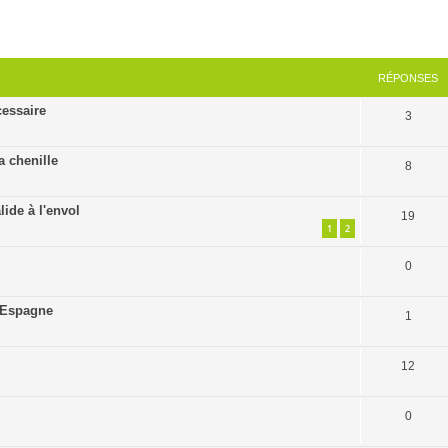
cher
cherche avancée
RÉPONSES
essaire
3
a chenille
8
ide à l'envol
19
1
2
0
d'Espagne
1
12
0