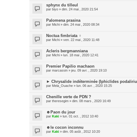
sphynx du tilleul
par
biyo
» dim. 24 mai , 2020 21:54
Palomena prasina
par
Michi
» dim. 24 mai , 2020 08:34
Noctua fimbriata ♀
par
Michi
» ven. 22 mai , 2020 11:48
Acleris bergmanniana
par
Michi
» lun. 18 mai , 2020 12:41
Premier Papilio machaon
par
marcassin
» jeu. 09 avr. , 2020 19:10
► Chrysalide indéterminée (Iphiclides podaliriu
par
Mela_Ouache
» lun. 06 avr. , 2020 15:25
Chenille verte de PDN ?
par
theresegim
» dim. 08 mars , 2020 16:49
☻Paon du jour
par
Kaki
» lun. 01 oct. , 2012 10:40
☻le cocon inconnu
par
Kaki
» dim. 05 août , 2012 10:20