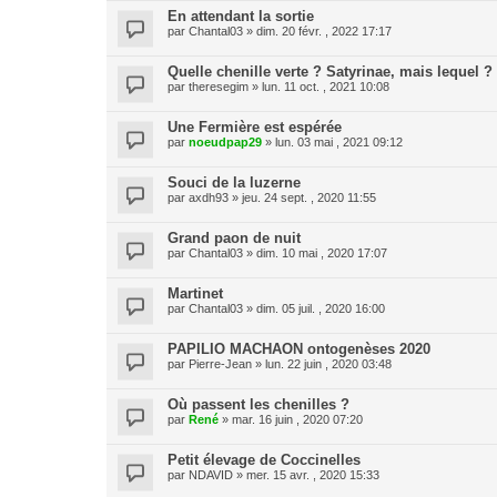
En attendant la sortie
par
Chantal03
» dim. 20 févr. , 2022 17:17
Quelle chenille verte ? Satyrinae, mais lequel ?
par
theresegim
» lun. 11 oct. , 2021 10:08
Une Fermière est espérée
par
noeudpap29
» lun. 03 mai , 2021 09:12
Souci de la luzerne
par
axdh93
» jeu. 24 sept. , 2020 11:55
Grand paon de nuit
par
Chantal03
» dim. 10 mai , 2020 17:07
Martinet
par
Chantal03
» dim. 05 juil. , 2020 16:00
PAPILIO MACHAON ontogenèses 2020
par
Pierre-Jean
» lun. 22 juin , 2020 03:48
Où passent les chenilles ?
par
René
» mar. 16 juin , 2020 07:20
Petit élevage de Coccinelles
par
NDAVID
» mer. 15 avr. , 2020 15:33