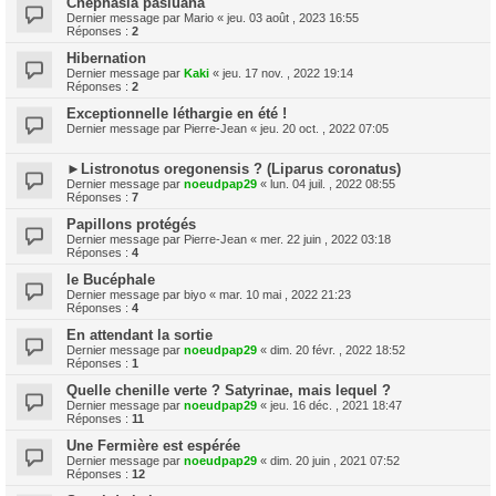
Cnephasia pasiuana
Dernier message par
Mario
«
jeu. 03 août , 2023 16:55
Réponses :
2
Hibernation
Dernier message par
Kaki
«
jeu. 17 nov. , 2022 19:14
Réponses :
2
Exceptionnelle léthargie en été !
Dernier message par
Pierre-Jean
«
jeu. 20 oct. , 2022 07:05
►Listronotus oregonensis ? (Liparus coronatus)
Dernier message par
noeudpap29
«
lun. 04 juil. , 2022 08:55
Réponses :
7
Papillons protégés
Dernier message par
Pierre-Jean
«
mer. 22 juin , 2022 03:18
Réponses :
4
le Bucéphale
Dernier message par
biyo
«
mar. 10 mai , 2022 21:23
Réponses :
4
En attendant la sortie
Dernier message par
noeudpap29
«
dim. 20 févr. , 2022 18:52
Réponses :
1
Quelle chenille verte ? Satyrinae, mais lequel ?
Dernier message par
noeudpap29
«
jeu. 16 déc. , 2021 18:47
Réponses :
11
Une Fermière est espérée
Dernier message par
noeudpap29
«
dim. 20 juin , 2021 07:52
Réponses :
12