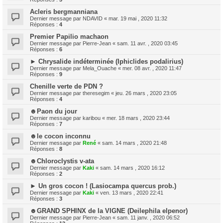
Acleris bergmanniana
Dernier message par
NDAVID
«
mar. 19 mai , 2020 11:32
Réponses :
4
Premier Papilio machaon
Dernier message par
Pierre-Jean
«
sam. 11 avr. , 2020 03:45
Réponses :
6
► Chrysalide indéterminée (Iphiclides podalirius)
Dernier message par
Mela_Ouache
«
mer. 08 avr. , 2020 11:47
Réponses :
9
Chenille verte de PDN ?
Dernier message par
theresegim
«
jeu. 26 mars , 2020 23:05
Réponses :
4
☻Paon du jour
Dernier message par
karibou
«
mer. 18 mars , 2020 23:44
Réponses :
7
☻le cocon inconnu
Dernier message par
René
«
sam. 14 mars , 2020 21:48
Réponses :
8
☻Chloroclystis v-ata
Dernier message par
Kaki
«
sam. 14 mars , 2020 16:12
Réponses :
2
► Un gros cocon ! (Lasiocampa quercus prob.)
Dernier message par
Kaki
«
ven. 13 mars , 2020 22:41
Réponses :
3
☻GRAND SPHINX de la VIGNE (Deilephila elpenor)
Dernier message par
Pierre-Jean
«
sam. 11 janv. , 2020 06:52