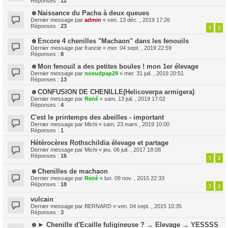
Réponses :
12
☻Naissance du Pacha à deux queues
Dernier message par
admin
«
ven. 13 déc. , 2019 17:26
Réponses :
23
1
2
☻Encore 4 chenilles "Machaon" dans les fenouils
Dernier message par
francie
«
mer. 04 sept. , 2019 22:59
Réponses :
8
☻Mon fenouil a des petites boules ! mon 1er élevage
Dernier message par
noeudpap29
«
mer. 31 juil. , 2019 20:51
Réponses :
13
☻CONFUSION DE CHENILLE(Helicoverpa armigera)
Dernier message par
René
«
sam. 13 juil. , 2019 17:02
Réponses :
4
C'est le printemps des abeilles - important
Dernier message par
Michi
«
sam. 23 mars , 2019 10:00
Réponses :
1
Hétérocères Rothschildia élevage et partage
Dernier message par
Michi
«
jeu. 06 juil. , 2017 18:08
Réponses :
16
1
2
☻Chenilles de machaon
Dernier message par
René
«
lun. 09 nov. , 2015 22:33
Réponses :
18
1
2
vulcain
Dernier message par
BERNARD
«
ven. 04 sept. , 2015 10:35
Réponses :
3
☻► Chenille d'Ecaille fuligineuse ? → Elevage → YESSSS