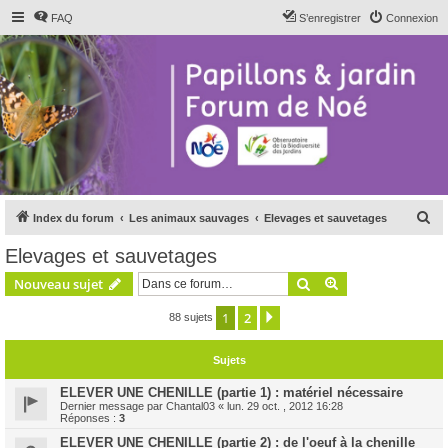
FAQ
S’enregistrer
Connexion
R
Index du forum
Les animaux sauvages
Elevages et sauvetages
e
Elevages et sauvetages
c
Rechercher
Recherche avanc
Nouveau sujet
h
e
1
2
Suivante
88 sujets
r
Sujets
c
h
ELEVER UNE CHENILLE (partie 1) : matériel nécessaire
Dernier message par
Chantal03
«
lun. 29 oct. , 2012 16:28
e
Réponses :
3
r
ELEVER UNE CHENILLE (partie 2) : de l'oeuf à la chenille