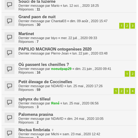
Souci de la luzerne
Dernier message par
Mario
«
lun. 12 oct. , 2020 18:25
Réponses :
11
Grand paon de nuit
Dernier message par
Chantal03
«
dim. 09 août , 2020 15:47
Réponses :
30
1
2
3
Martinet
Dernier message par
biyo
«
mer. 22 juil. , 2020 09:33
Réponses :
7
PAPILIO MACHAON ontogenèses 2020
Dernier message par
Pierre-Jean
«
lun. 22 juin , 2020 03:48
Où passent les chenilles ?
Dernier message par
noeudpap29
«
dim. 21 juin , 2020 09:41
Réponses :
16
1
2
Petit élevage de Coccinelles
Dernier message par
NDAVID
«
lun. 25 mai , 2020 17:26
Réponses :
59
1
2
3
4
sphynx du tilleul
Dernier message par
René
«
lun. 25 mai , 2020 06:56
Réponses :
3
Palomena prasina
Dernier message par
NDAVID
«
dim. 24 mai , 2020 10:05
Réponses :
2
Noctua fimbriata ♀
Dernier message par
Michi
«
sam. 23 mai , 2020 12:42
Réponses :
3