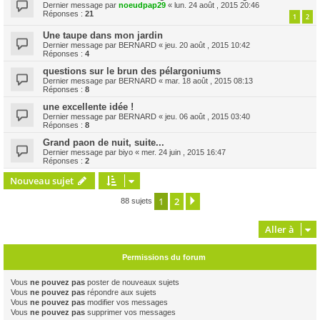
Dernier message par
noeudpap29
«
lun. 24 août , 2015 20:46
Réponses :
21
1
2
Une taupe dans mon jardin
Dernier message par
BERNARD
«
jeu. 20 août , 2015 10:42
Réponses :
4
questions sur le brun des pélargoniums
Dernier message par
BERNARD
«
mar. 18 août , 2015 08:13
Réponses :
8
une excellente idée !
Dernier message par
BERNARD
«
jeu. 06 août , 2015 03:40
Réponses :
8
Grand paon de nuit, suite...
Dernier message par
biyo
«
mer. 24 juin , 2015 16:47
Réponses :
2
Nouveau sujet
1
2
Suivante
88 sujets
Aller à
Permissions du forum
Vous
ne pouvez pas
poster de nouveaux sujets
Vous
ne pouvez pas
répondre aux sujets
Vous
ne pouvez pas
modifier vos messages
Vous
ne pouvez pas
supprimer vos messages