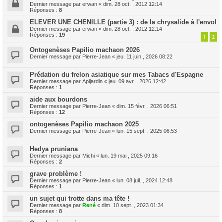
Dernier message par
erwan
«
dim. 28 oct. , 2012 12:14
Réponses :
8
ELEVER UNE CHENILLE (partie 3) : de la chrysalide à l'envol
Dernier message par
erwan
«
dim. 28 oct. , 2012 12:14
Réponses :
19
1
2
Ontogenèses Papilio machaon 2026
Dernier message par
Pierre-Jean
«
jeu. 11 juin , 2026 08:22
Prédation du frelon asiatique sur mes Tabacs d'Espagne
Dernier message par
Apijardin
«
jeu. 09 avr. , 2026 12:42
Réponses :
1
aide aux bourdons
Dernier message par
Pierre-Jean
«
dim. 15 févr. , 2026 06:51
Réponses :
12
ontogenèses Papilio machaon 2025
Dernier message par
Pierre-Jean
«
lun. 15 sept. , 2025 06:53
Hedya pruniana
Dernier message par
Michi
«
lun. 19 mai , 2025 09:16
Réponses :
2
grave problème !
Dernier message par
Pierre-Jean
«
lun. 08 juil. , 2024 12:48
Réponses :
1
un sujet qui trotte dans ma tête !
Dernier message par
René
«
dim. 10 sept. , 2023 01:34
Réponses :
8