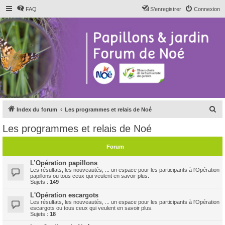
FAQ
S’enregistrer
Connexion
R
Index du forum
Les programmes et relais de Noé
e
Les programmes et relais de Noé
c
h
Forum
e
L’Opération papillons
r
Les résultats, les nouveautés, ... un espace pour les participants à l'Opération
papillons ou tous ceux qui veulent en savoir plus.
c
Sujets :
149
h
L'Opération escargots
Les résultats, les nouveautés, ... un espace pour les participants à l'Opération
e
escargots ou tous ceux qui veulent en savoir plus.
Sujets :
18
r