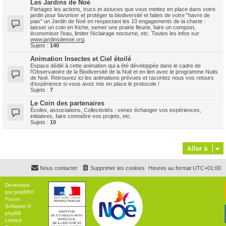
Les Jardins de Noé
Partagez les actions, trucs et astuces que vous mettez en place dans votre
jardin pour favoriser et protéger la biodiversité et faites de votre "havre de
paix" un Jardin de Noé en respectant les 10 engagements de la charte :
laisser un coin en friche, semer une prairie fleurie, faire un compost,
économiser l'eau, limiter l'éclairage nocturne, etc. Toutes les infos sur
www.jardinsdenoe.org
.
Sujets :
140
Animation Insectes et Ciel étoilé
Espace dédié à cette animation qui a été développée dans le cadre de
l'Observatoire de la Biodiversité de la Nuit et en lien avec le programme Nuits
de Noé. Retrouvez ici les animations prévues et racontez nous vos retours
d'expérience si vous avez mis en place le protocole !
Sujets :
7
Le Coin des partenaires
Ècoles, associations, Collectivités : venez échanger vos expériences,
initiatives, faire connaître vos projets, etc.
Sujets :
10
Aller à
Nous contacter
Supprimer les cookies
Heures au format
UTC+01:00
Développé
par
phpBB
®
Forum
Software ©
phpBB
Limited