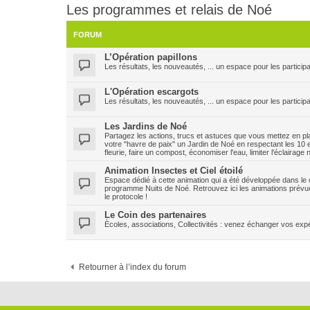
Les programmes et relais de Noé
FORUM
L’Opération papillons
Les résultats, les nouveautés, ... un espace pour les participa
L'Opération escargots
Les résultats, les nouveautés, ... un espace pour les particip
Les Jardins de Noé
Partagez les actions, trucs et astuces que vous mettez en plac
votre "havre de paix" un Jardin de Noé en respectant les 10 e
fleurie, faire un compost, économiser l'eau, limiter l'éclairage
Animation Insectes et Ciel étoilé
Espace dédié à cette animation qui a été développée dans le ca
programme Nuits de Noé. Retrouvez ici les animations prévu
le protocole !
Le Coin des partenaires
Ècoles, associations, Collectivités : venez échanger vos expéri
Retourner à l’index du forum