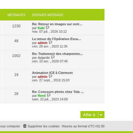
MESSAGES
DERNIER MESSAGE
Re: Retour en images sur notr…
1230
V
par
Kaki
o
mar. 07 juil. , 2026 10:12
i
r
Le retour de l'Opération Esca…
48
l
V
par
admin
e
o
ven. 28 avr. , 2023 11:35
d
i
e
r
Re: Traitement des charpentes…
1002
r
l
V
par
Apijardin
n
e
o
ven. 10 avr. , 2026 07:45
i
d
i
e
e
r
r
r
l
Animation ICE à Clermont
m
n
19
e
V
par
admin
e
i
d
o
ven. 27 sept. , 2019 15:03
s
e
e
i
s
r
r
r
a
m
n
l
g
Re: Concours photo chez Tela …
e
i
28
e
e
V
par
René
s
e
d
o
sam. 22 juil. , 2023 14:09
s
r
e
i
a
m
r
r
g
e
n
l
e
s
i
e
Aller à
s
e
d
a
r
e
g
m
r
e
e
ous contacter
Supprimer les cookies
Heures au format
UTC+01:00
n
s
i