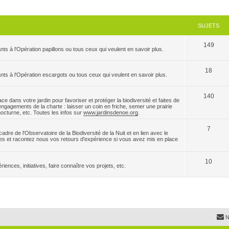
SUJETS
149
nts à l'Opération papillons ou tous ceux qui veulent en savoir plus.
18
ants à l'Opération escargots ou tous ceux qui veulent en savoir plus.
140
e dans votre jardin pour favoriser et protéger la biodiversité et faites de
ngagements de la charte : laisser un coin en friche, semer une prairie
 nocturne, etc. Toutes les infos sur
www.jardinsdenoe.org
.
7
dre de l'Observatoire de la Biodiversité de la Nuit et en lien avec le
es et racontez nous vos retours d'expérience si vous avez mis en place
10
ences, initiatives, faire connaître vos projets, etc.
N