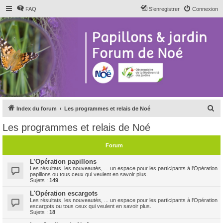
FAQ
S’enregistrer
Connexion
R
Index du forum
Les programmes et relais de Noé
e
Les programmes et relais de Noé
c
h
Forum
e
L’Opération papillons
r
Les résultats, les nouveautés, ... un espace pour les participants à l'Opération
papillons ou tous ceux qui veulent en savoir plus.
c
Sujets :
149
h
L'Opération escargots
Les résultats, les nouveautés, ... un espace pour les participants à l'Opération
e
escargots ou tous ceux qui veulent en savoir plus.
Sujets :
18
r