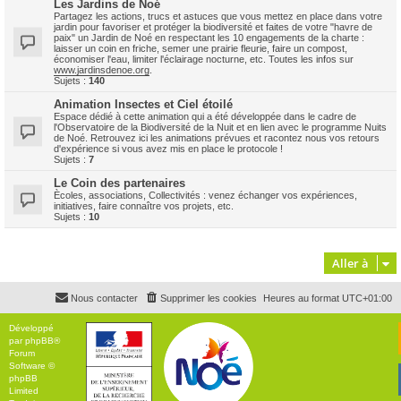
Les Jardins de Noé
Partagez les actions, trucs et astuces que vous mettez en place dans votre
jardin pour favoriser et protéger la biodiversité et faites de votre "havre de
paix" un Jardin de Noé en respectant les 10 engagements de la charte :
laisser un coin en friche, semer une prairie fleurie, faire un compost,
économiser l'eau, limiter l'éclairage nocturne, etc. Toutes les infos sur
www.jardinsdenoe.org
.
Sujets :
140
Animation Insectes et Ciel étoilé
Espace dédié à cette animation qui a été développée dans le cadre de
l'Observatoire de la Biodiversité de la Nuit et en lien avec le programme Nuits
de Noé. Retrouvez ici les animations prévues et racontez nous vos retours
d'expérience si vous avez mis en place le protocole !
Sujets :
7
Le Coin des partenaires
Ècoles, associations, Collectivités : venez échanger vos expériences,
initiatives, faire connaître vos projets, etc.
Sujets :
10
Aller à
Nous contacter
Supprimer les cookies
Heures au format
UTC+01:00
Développé
par
phpBB
®
Forum
Software ©
phpBB
Limited