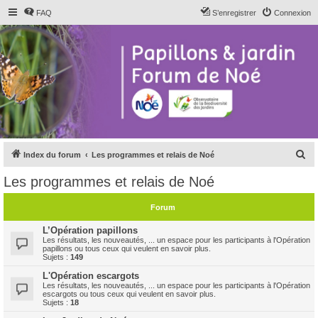
FAQ
S’enregistrer
Connexion
R
Index du forum
Les programmes et relais de Noé
e
Les programmes et relais de Noé
c
h
Forum
e
L’Opération papillons
r
Les résultats, les nouveautés, ... un espace pour les participants à l'Opération
papillons ou tous ceux qui veulent en savoir plus.
c
Sujets :
149
h
L'Opération escargots
Les résultats, les nouveautés, ... un espace pour les participants à l'Opération
e
escargots ou tous ceux qui veulent en savoir plus.
Sujets :
18
r