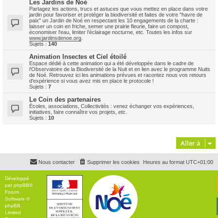
Les Jardins de Noé
Partagez les actions, trucs et astuces que vous mettez en place dans votre
jardin pour favoriser et protéger la biodiversité et faites de votre "havre de
paix" un Jardin de Noé en respectant les 10 engagements de la charte :
laisser un coin en friche, semer une prairie fleurie, faire un compost,
économiser l'eau, limiter l'éclairage nocturne, etc. Toutes les infos sur
www.jardinsdenoe.org
.
Sujets :
140
Animation Insectes et Ciel étoilé
Espace dédié à cette animation qui a été développée dans le cadre de
l'Observatoire de la Biodiversité de la Nuit et en lien avec le programme Nuits
de Noé. Retrouvez ici les animations prévues et racontez nous vos retours
d'expérience si vous avez mis en place le protocole !
Sujets :
7
Le Coin des partenaires
Ècoles, associations, Collectivités : venez échanger vos expériences,
initiatives, faire connaître vos projets, etc.
Sujets :
10
Aller à
Nous contacter
Supprimer les cookies
Heures au format
UTC+01:00
Développé
par
phpBB
®
Forum
Software ©
phpBB
Limited