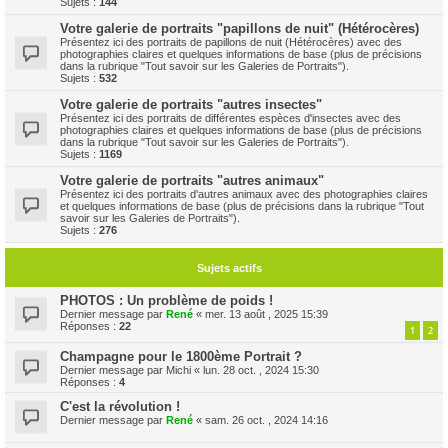
Sujets :
144
Votre galerie de portraits "papillons de nuit" (Hétérocères)
Présentez ici des portraits de papillons de nuit (Hétérocères) avec des
photographies claires et quelques informations de base (plus de précisions
dans la rubrique "Tout savoir sur les Galeries de Portraits").
Sujets :
532
Votre galerie de portraits "autres insectes"
Présentez ici des portraits de différentes espèces d'insectes avec des
photographies claires et quelques informations de base (plus de précisions
dans la rubrique "Tout savoir sur les Galeries de Portraits").
Sujets :
1169
Votre galerie de portraits "autres animaux"
Présentez ici des portraits d'autres animaux avec des photographies claires
et quelques informations de base (plus de précisions dans la rubrique "Tout
savoir sur les Galeries de Portraits").
Sujets :
276
Sujets actifs
PHOTOS : Un problème de poids !
Dernier message par
René
«
mer. 13 août , 2025 15:39
Réponses :
22
1
2
Champagne pour le 1800ème Portrait ?
Dernier message par
Michi
«
lun. 28 oct. , 2024 15:30
Réponses :
4
C'est la révolution !
Dernier message par
René
«
sam. 26 oct. , 2024 14:16