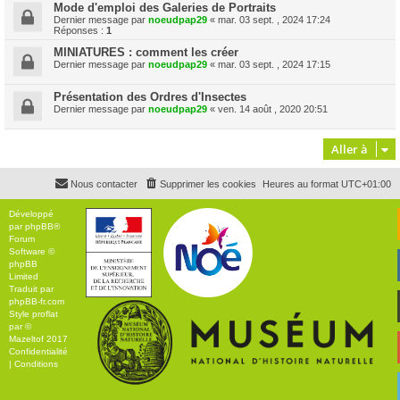
Mode d'emploi des Galeries de Portraits
Dernier message par
noeudpap29
«
mar. 03 sept. , 2024 17:24
Réponses :
1
MINIATURES : comment les créer
Dernier message par
noeudpap29
«
mar. 03 sept. , 2024 17:15
Présentation des Ordres d'Insectes
Dernier message par
noeudpap29
«
ven. 14 août , 2020 20:51
Aller à
Nous contacter
Supprimer les cookies
Heures au format
UTC+01:00
Développé
par
phpBB
®
Forum
Software ©
phpBB
Limited
Traduit par
phpBB-fr.com
Style
proflat
par ©
Mazeltof
2017
Confidentialité
|
Conditions