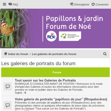
FAQ
S’enregistrer
Connexion
R
Index du forum
Les galeries de portraits du forum
e
Les galeries de portraits du forum
c
h
Forum
e
Tout savoir sur les Galeries de Portraits
r
RUBRIQUE À CONSULTER AVANT DE POSTER ! Retrouvez ici le mode
d'emploi des Galeries et toutes les informations nécessaires pour bien
c
prendre en main et publier dans les Galeries de Portraits.
Sujets :
6
h
Votre galerie de portraits "papillons de jour" (Rhopalocères)
e
Présentez ici des portraits de papillons de jour (Rhopalocères) avec des
photographies claires et quelques informations de base (plus de précisions
r
dans la rubrique "Tout savoir sur les Galeries de Portraits").