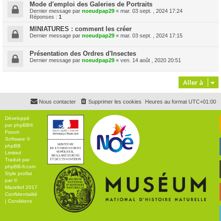
Mode d'emploi des Galeries de Portraits
Dernier message par
noeudpap29
«
mar. 03 sept. , 2024 17:24
Réponses :
1
MINIATURES : comment les créer
Dernier message par
noeudpap29
«
mar. 03 sept. , 2024 17:15
Présentation des Ordres d'Insectes
Dernier message par
noeudpap29
«
ven. 14 août , 2020 20:51
Aller à
Nous contacter
Supprimer les cookies
Heures au format
UTC+01:00
Développé
par
phpBB
®
Forum
Software ©
phpBB
Limited
Traduit par
phpBB-fr.com
Style
proflat
par ©
Mazeltof
2017
Confidentialité
|
Conditions