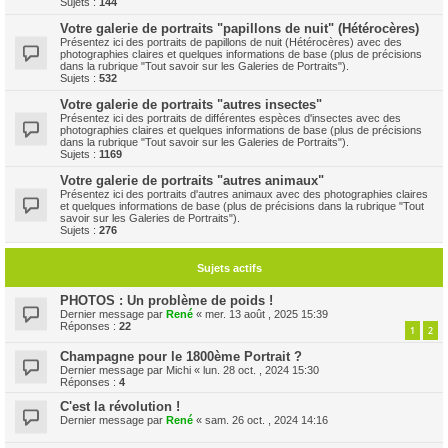
Sujets :
144
Votre galerie de portraits "papillons de nuit" (Hétérocères)
Présentez ici des portraits de papillons de nuit (Hétérocères) avec des
photographies claires et quelques informations de base (plus de précisions
dans la rubrique "Tout savoir sur les Galeries de Portraits").
Sujets :
532
Votre galerie de portraits "autres insectes"
Présentez ici des portraits de différentes espèces d'insectes avec des
photographies claires et quelques informations de base (plus de précisions
dans la rubrique "Tout savoir sur les Galeries de Portraits").
Sujets :
1169
Votre galerie de portraits "autres animaux"
Présentez ici des portraits d'autres animaux avec des photographies claires
et quelques informations de base (plus de précisions dans la rubrique "Tout
savoir sur les Galeries de Portraits").
Sujets :
276
Sujets actifs
PHOTOS : Un problème de poids !
Dernier message par
René
«
mer. 13 août , 2025 15:39
Réponses :
22
1
2
Champagne pour le 1800ème Portrait ?
Dernier message par
Michi
«
lun. 28 oct. , 2024 15:30
Réponses :
4
C'est la révolution !
Dernier message par
René
«
sam. 26 oct. , 2024 14:16