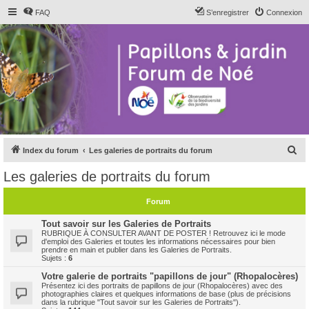
FAQ
S’enregistrer
Connexion
R
Index du forum
Les galeries de portraits du forum
e
Les galeries de portraits du forum
c
h
Forum
e
Tout savoir sur les Galeries de Portraits
r
RUBRIQUE À CONSULTER AVANT DE POSTER ! Retrouvez ici le mode
d'emploi des Galeries et toutes les informations nécessaires pour bien
c
prendre en main et publier dans les Galeries de Portraits.
Sujets :
6
h
Votre galerie de portraits "papillons de jour" (Rhopalocères)
e
Présentez ici des portraits de papillons de jour (Rhopalocères) avec des
photographies claires et quelques informations de base (plus de précisions
r
dans la rubrique "Tout savoir sur les Galeries de Portraits").