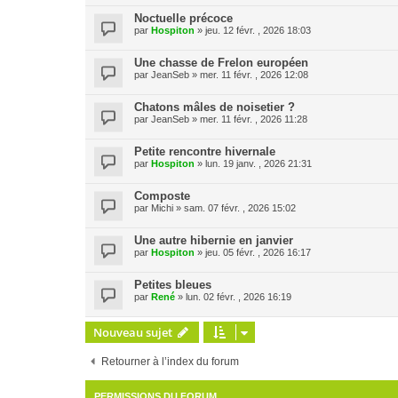
Noctuelle précoce
par
Hospiton
» jeu. 12 févr. , 2026 18:03
Une chasse de Frelon européen
par
JeanSeb
» mer. 11 févr. , 2026 12:08
Chatons mâles de noisetier ?
par
JeanSeb
» mer. 11 févr. , 2026 11:28
Petite rencontre hivernale
par
Hospiton
» lun. 19 janv. , 2026 21:31
Composte
par
Michi
» sam. 07 févr. , 2026 15:02
Une autre hibernie en janvier
par
Hospiton
» jeu. 05 févr. , 2026 16:17
Petites bleues
par
René
» lun. 02 févr. , 2026 16:19
Nouveau sujet
Retourner à l’index du forum
PERMISSIONS DU FORUM