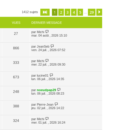
1
2
3
4
5
29
Page
1
sur
29
Suivante
1412 sujets
…
VUES
DERNIER MESSAGE
par
Michi
27
mar. 04 août , 2026 15:10
par
JeanSeb
866
ven. 24 juil. , 2026 07:52
par
Michi
333
mer. 22 juil. , 2026 09:30
par
lucine01
673
lun. 06 juil. , 2026 14:35
par
noeudpap29
248
lun. 06 juil. , 2026 08:23
par
Pierre-Jean
388
jeu. 02 juil. , 2026 14:22
par
Michi
324
mer. 01 juil. , 2026 16:24