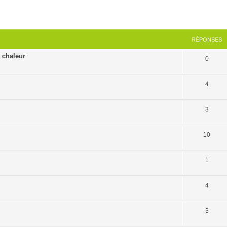
cher
cherche avancée
RÉPONSES
a chaleur
0
4
3
10
1
4
3