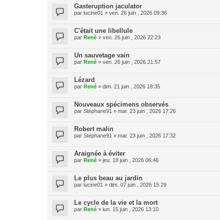
Gasteruption jaculator
par
lucine01
» ven. 26 juin , 2026 09:36
C'était une libellule
par
René
» ven. 26 juin , 2026 22:23
Un sauvetage vain
par
René
» ven. 26 juin , 2026 21:57
Lézard
par
René
» dim. 21 juin , 2026 18:35
Nouveaux spécimens observés
par
Stéphane91
» mar. 23 juin , 2026 17:26
Robert malin
par
Stéphane91
» mar. 23 juin , 2026 17:32
Araignée à éviter
par
René
» jeu. 18 juin , 2026 06:46
Le plus beau au jardin
par
lucine01
» dim. 07 juin , 2026 15:29
Le cycle de la vie et la mort
par
René
» lun. 15 juin , 2026 13:10