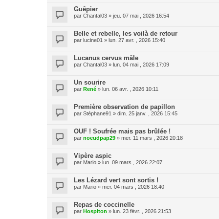
Guêpier
par
Chantal03
» jeu. 07 mai , 2026 16:54
Belle et rebelle, les voilà de retour
par
lucine01
» lun. 27 avr. , 2026 15:40
Lucanus cervus mâle
par
Chantal03
» lun. 04 mai , 2026 17:09
Un sourire
par
René
» lun. 06 avr. , 2026 10:11
Première observation de papillon
par
Stéphane91
» dim. 25 janv. , 2026 15:45
OUF ! Soufrée mais pas brûlée !
par
noeudpap29
» mer. 11 mars , 2026 20:18
Vipère aspic
par
Mario
» lun. 09 mars , 2026 22:07
Les Lézard vert sont sortis !
par
Mario
» mer. 04 mars , 2026 18:40
Repas de coccinelle
par
Hospiton
» lun. 23 févr. , 2026 21:53