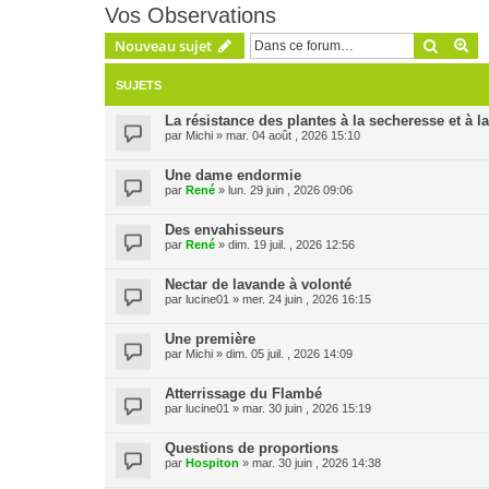
Vos Observations
Recher
Re
Nouveau sujet
SUJETS
La résistance des plantes à la secheresse et à l
par
Michi
» mar. 04 août , 2026 15:10
Une dame endormie
par
René
» lun. 29 juin , 2026 09:06
Des envahisseurs
par
René
» dim. 19 juil. , 2026 12:56
Nectar de lavande à volonté
par
lucine01
» mer. 24 juin , 2026 16:15
Une première
par
Michi
» dim. 05 juil. , 2026 14:09
Atterrissage du Flambé
par
lucine01
» mar. 30 juin , 2026 15:19
Questions de proportions
par
Hospiton
» mar. 30 juin , 2026 14:38