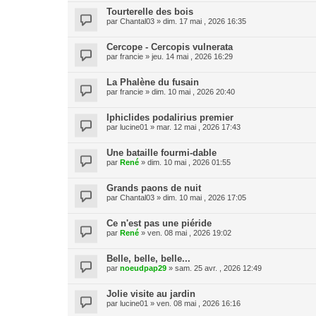
Tourterelle des bois
par
Chantal03
» dim. 17 mai , 2026 16:35
Cercope - Cercopis vulnerata
par
francie
» jeu. 14 mai , 2026 16:29
La Phalène du fusain
par
francie
» dim. 10 mai , 2026 20:40
Iphiclides podalirius premier
par
lucine01
» mar. 12 mai , 2026 17:43
Une bataille fourmi-dable
par
René
» dim. 10 mai , 2026 01:55
Grands paons de nuit
par
Chantal03
» dim. 10 mai , 2026 17:05
Ce n'est pas une piéride
par
René
» ven. 08 mai , 2026 19:02
Belle, belle, belle...
par
noeudpap29
» sam. 25 avr. , 2026 12:49
Jolie visite au jardin
par
lucine01
» ven. 08 mai , 2026 16:16