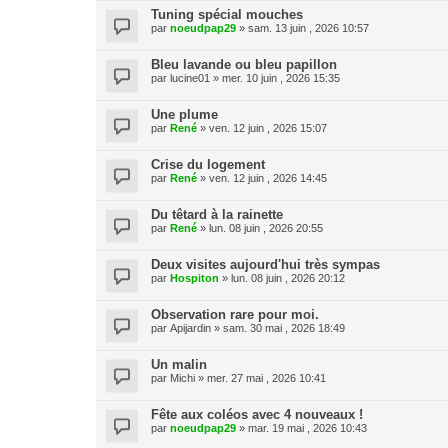
Tuning spécial mouches
par
noeudpap29
» sam. 13 juin , 2026 10:57
Bleu lavande ou bleu papillon
par
lucine01
» mer. 10 juin , 2026 15:35
Une plume
par
René
» ven. 12 juin , 2026 15:07
Crise du logement
par
René
» ven. 12 juin , 2026 14:45
Du têtard à la rainette
par
René
» lun. 08 juin , 2026 20:55
Deux visites aujourd'hui très sympas
par
Hospiton
» lun. 08 juin , 2026 20:12
Observation rare pour moi.
par
Apijardin
» sam. 30 mai , 2026 18:49
Un malin
par
Michi
» mer. 27 mai , 2026 10:41
Fête aux coléos avec 4 nouveaux !
par
noeudpap29
» mar. 19 mai , 2026 10:43