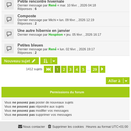
Petite rencontre hivernale
Dernier message par
René
«
mar. 10 févr. , 2026 04:18
Réponses :
6
Composte
Dernier message par
Michi
«
lun. 09 févr. , 2026 12:19
Réponses :
2
Une autre hibernie en janvier
Dernier message par
Hospiton
«
jeu. 05 févr. , 2026 16:17
Petites bleues
Dernier message par
René
«
lun. 02 févr. , 2026 19:17
Réponses :
2
Nouveau sujet
1
2
3
4
5
29
Page
1
sur
29
Suivante
1412 sujets
…
Aller à
Permissions du forum
Vous
ne pouvez pas
poster de nouveaux sujets
Vous
ne pouvez pas
répondre aux sujets
Vous
ne pouvez pas
modifier vos messages
Vous
ne pouvez pas
supprimer vos messages
Nous contacter
Supprimer les cookies
Heures au format
UTC+01:00