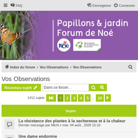
FAQ
S’enregistrer
Connexion
R
Index du forum
Vos Observations
Vos Observations
e
Vos Observations
c
Rechercher
Recherche avanc
Nouveau sujet
h
e
1
2
3
4
5
29
Page
1
sur
29
Suivante
1412 sujets
…
r
Sujets
c
h
La résistance des plantes à la secheresse et à la chaleur
Dernier message par
Michi
«
mar. 04 août , 2026 15:10
e
r
Une dame endormie