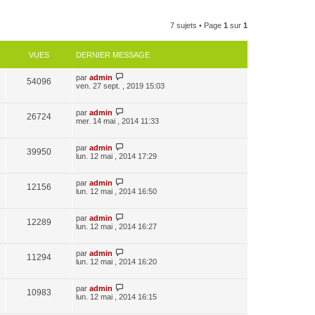
7 sujets • Page
1
sur
1
VUES
DERNIER MESSAGE
par
admin
54096
ven. 27 sept. , 2019 15:03
par
admin
26724
mer. 14 mai , 2014 11:33
par
admin
39950
lun. 12 mai , 2014 17:29
par
admin
12156
lun. 12 mai , 2014 16:50
par
admin
12289
lun. 12 mai , 2014 16:27
par
admin
11294
lun. 12 mai , 2014 16:20
par
admin
10983
lun. 12 mai , 2014 16:15