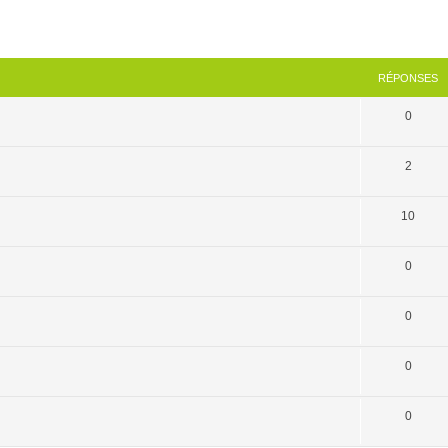
cher
cherche avancée
RÉPONSES
0
2
10
0
0
0
0