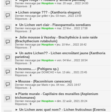
Dernier message par
Hospiton
«
mar. 20 sept. , 2022 14:00
Réponses :
2
►Lichen orange ??? - (Xanthoria elegans)
Dernier message par
grillet
«
jeu. 03 mars , 2022 13:59
Réponses :
2
► Un Lichen vert clair - Flavoparmelia soredians
Dernier message par
Hospiton
«
mar. 22 févr. , 2022 17:58
Réponses :
2
► Jolie mousse à Vezelay - Brachythécie à soie raide
(Brachythecium rutabulum)
Dernier message par
Hospiton
«
jeu. 10 févr. , 2022 18:42
Réponses :
7
► Un autre Lichen?? - Lichen encroûtant jaune (Xanthoria
parietina)
Dernier message par
Hospiton
«
ven. 04 févr. , 2022 18:54
Réponses :
3
►Inconnu....- (Peltigera sp.)
Dernier message par
DOMCHO
«
lun. 13 déc. , 2021 23:45
Réponses :
4
►Mousse - (Raconitrium canescens)
Dernier message par
Mario
«
jeu. 04 nov. , 2021 19:57
Réponses :
1
►Plante murale - Capillaire des murailles (Asplenium
trichomanes)
Dernier message par
Hospiton
«
dim. 22 août , 2021 20:24
Réponses :
9
► Un Lichen avec quel nom? - Lichen fruticuleux (Evernia