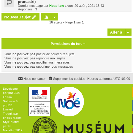
prunastri)
Dernier message par
Hospiton
«
ven. 20 août , 2021 16:43
Réponses :
3
Nouveau sujet
16 sujets • Page
1
sur
1
Aller à
Permissions du forum
Vous
ne pouvez pas
poster de nouveaux sujets
Vous
ne pouvez pas
répondre aux sujets
Vous
ne pouvez pas
modifier vos messages
Vous
ne pouvez pas
supprimer vos messages
Nous contacter
Supprimer les cookies
Heures au format
UTC+01:00
Développé
par
phpBB
®
Forum
Software ©
phpBB
Limited
Traduit par
phpBB-fr.com
Style
proflat
par ©
Mazeltof
2017