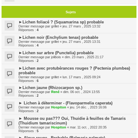
Sujets
►Lichen foliacé ? (Squamarina sp) probable
Dernier message par
grillet
«
jeu. 27 mars , 2025 13:32
Réponses :
4
►Lichen noir (Enchylium tenax) probable
Dernier message par
grillet
«
jeu. 27 mars , 2025 13:31
Réponses :
4
►Lichen sur arbre (Punctelia) probable
Dernier message par
jolibois
«
dim. 23 mars , 2025 21:17
Réponses :
2
►Lichen avec protubérances rouges ? (Pectenia plumbea)
probable
Dernier message par
grillet
«
lun. 17 mars , 2025 09:24
Réponses :
6
►Lichen jaune (Rhizocarpon sp.)
Dernier message par
René
«
dim. 06 oct. , 2024 13:55
Réponses :
2
► Lichen à déterminer - (Flavoparmelia caperata)
Dernier message par
Hospiton
«
jeu. 14 déc. , 2023 16:06
Réponses :
2
► Mousse ou pas??? Oui, Thuidie à feuilles de Tamaris
(Thuidium tamariscinum)
Dernier message par
Hospiton
«
mar. 11 oct. , 2022 20:35
Réponses :
5
► Algue rouge - Probable (Palmaria palmata)