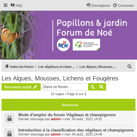
FAQ
S’enregistrer
Connexion
R
Index du forum
Les végétaux et champignons
Les Algues, Mousses, Lichens et Fougères
e
Les Algues, Mousses, Lichens et Fougères
c
Rechercher
Recherche avanc
Nouveau sujet
h
16 sujets • Page
1
sur
1
e
r
Annonces
c
Mode d'emploi du forum Végétaux et champignons
h
Dernier message par
admin
«
mer. 04 août , 2021 14:51
e
Introduction à la classification des végétaux et champignons
r
Dernier message par
admin
«
mer. 04 août , 2021 14:48