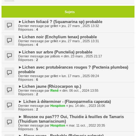
Sujets
►Lichen foliacé ? (Squamarina sp) probable
Dernier message par
grillet
«
jeu. 27 mars , 2025 13:32
Réponses :
4
►Lichen noir (Enchylium tenax) probable
Dernier message par
grillet
«
jeu. 27 mars , 2025 13:31
Réponses :
4
►Lichen sur arbre (Punctelia) probable
Dernier message par
jolibois
«
dim. 23 mars , 2025 21:17
Réponses :
2
►Lichen avec protubérances rouges ? (Pectenia plumbea)
probable
Dernier message par
grillet
«
lun. 17 mars , 2025 09:24
Réponses :
6
►Lichen jaune (Rhizocarpon sp.)
Dernier message par
René
«
dim. 06 oct. , 2024 13:55
Réponses :
2
► Lichen à déterminer - (Flavoparmelia caperata)
Dernier message par
Hospiton
«
jeu. 14 déc. , 2023 16:06
Réponses :
2
► Mousse ou pas??? Oui, Thuidie à feuilles de Tamaris
(Thuidium tamariscinum)
Dernier message par
Hospiton
«
mar. 11 oct. , 2022 20:35
Réponses :
5
► Algue rouge - Probable (Palmaria palmata)