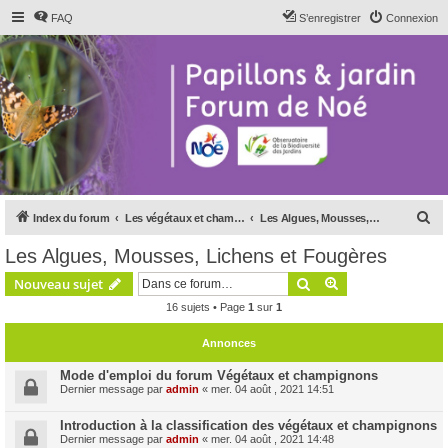
FAQ
S’enregistrer
Connexion
R
Index du forum
Les végétaux et champignons
Les Algues, Mousses, Lichens et Fougères
e
Les Algues, Mousses, Lichens et Fougères
c
Rechercher
Recherche avanc
Nouveau sujet
h
16 sujets • Page
1
sur
1
e
r
Annonces
c
Mode d'emploi du forum Végétaux et champignons
h
Dernier message par
admin
«
mer. 04 août , 2021 14:51
e
Introduction à la classification des végétaux et champignons
r
Dernier message par
admin
«
mer. 04 août , 2021 14:48