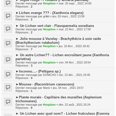
Dernier message par
Hospiton
«
mar. 20 sept. , 2022 14:00
Réponses :
2
►Lichen orange ??? - (Xanthoria elegans)
Dernier message par
grillet
«
jeu. 03 mars , 2022 13:59
Réponses :
2
► Un Lichen vert clair - Flavoparmelia soredians
Dernier message par
Hospiton
«
mar. 22 févr. , 2022 17:58
Réponses :
2
► Jolie mousse à Vezelay - Brachythécie à soie raide
(Brachythecium rutabulum)
Dernier message par
Hospiton
«
jeu. 10 févr. , 2022 18:42
Réponses :
7
► Un autre Lichen?? - Lichen encroûtant jaune (Xanthoria
parietina)
Dernier message par
Hospiton
«
ven. 04 févr. , 2022 18:54
Réponses :
3
►Inconnu....- (Peltigera sp.)
Dernier message par
DOMCHO
«
lun. 13 déc. , 2021 23:45
Réponses :
4
►Mousse - (Raconitrium canescens)
Dernier message par
Mario
«
jeu. 04 nov. , 2021 19:57
Réponses :
1
►Plante murale - Capillaire des murailles (Asplenium
trichomanes)
Dernier message par
Hospiton
«
dim. 22 août , 2021 20:24
Réponses :
9
► Un Lichen avec quel nom? - Lichen fruticuleux (Evernia