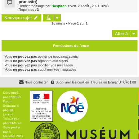
prunastri)
Dernier message par
Hospiton
«
ven. 20 août , 2021 16:43
Réponses :
3
Nouveau sujet
16 sujets • Page
1
sur
1
Aller à
Permissions du forum
Vous
ne pouvez pas
poster de nouveaux sujets
Vous
ne pouvez pas
répondre aux sujets
Vous
ne pouvez pas
modifier vos messages
Vous
ne pouvez pas
supprimer vos messages
Nous contacter
Supprimer les cookies
Heures au format
UTC+01:00
Développé
par
phpBB
®
Forum
Software ©
phpBB
Limited
Traduit par
phpBB-fr.com
Style
proflat
par ©
Mazeltof
2017