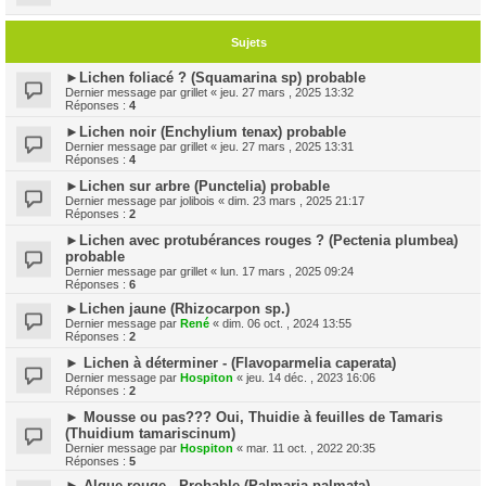
Sujets
►Lichen foliacé ? (Squamarina sp) probable
Dernier message par
grillet
«
jeu. 27 mars , 2025 13:32
Réponses :
4
►Lichen noir (Enchylium tenax) probable
Dernier message par
grillet
«
jeu. 27 mars , 2025 13:31
Réponses :
4
►Lichen sur arbre (Punctelia) probable
Dernier message par
jolibois
«
dim. 23 mars , 2025 21:17
Réponses :
2
►Lichen avec protubérances rouges ? (Pectenia plumbea)
probable
Dernier message par
grillet
«
lun. 17 mars , 2025 09:24
Réponses :
6
►Lichen jaune (Rhizocarpon sp.)
Dernier message par
René
«
dim. 06 oct. , 2024 13:55
Réponses :
2
► Lichen à déterminer - (Flavoparmelia caperata)
Dernier message par
Hospiton
«
jeu. 14 déc. , 2023 16:06
Réponses :
2
► Mousse ou pas??? Oui, Thuidie à feuilles de Tamaris
(Thuidium tamariscinum)
Dernier message par
Hospiton
«
mar. 11 oct. , 2022 20:35
Réponses :
5
► Algue rouge - Probable (Palmaria palmata)