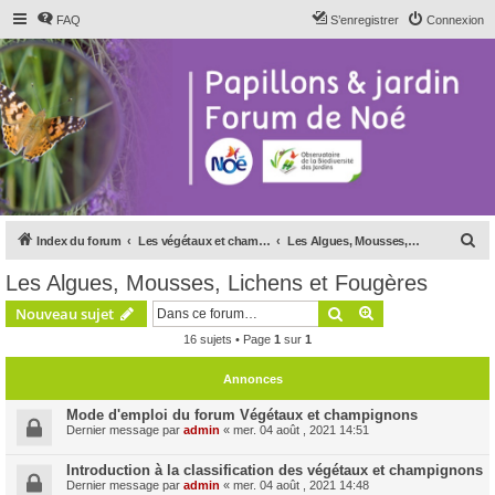
FAQ
S’enregistrer
Connexion
R
Index du forum
Les végétaux et champignons
Les Algues, Mousses, Lichens et Fougères
e
Les Algues, Mousses, Lichens et Fougères
c
Rechercher
Recherche avanc
Nouveau sujet
h
16 sujets • Page
1
sur
1
e
r
Annonces
c
Mode d'emploi du forum Végétaux et champignons
h
Dernier message par
admin
«
mer. 04 août , 2021 14:51
e
Introduction à la classification des végétaux et champignons
r
Dernier message par
admin
«
mer. 04 août , 2021 14:48