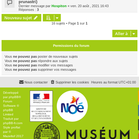
prunastri)
Dernier message par
Hospiton
«
ven. 20 août , 2021 16:43
Réponses :
3
Nouveau sujet
16 sujets • Page
1
sur
1
Aller à
Permissions du forum
Vous
ne pouvez pas
poster de nouveaux sujets
Vous
ne pouvez pas
répondre aux sujets
Vous
ne pouvez pas
modifier vos messages
Vous
ne pouvez pas
supprimer vos messages
Nous contacter
Supprimer les cookies
Heures au format
UTC+01:00
Développé
par
phpBB
®
Forum
Software ©
phpBB
Limited
Traduit par
phpBB-fr.com
Style
proflat
par ©
Mazeltof
2017