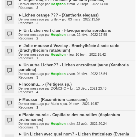
Dernier message par
Hospiton
«
mar. 20 sept. , 2022 14:00
Réponses :
2
►Lichen orange ??? - (Xanthoria elegans)
Dernier message par
grillet
«
jeu. 03 mars , 2022 13:59
Réponses :
2
► Un Lichen vert clair - Flavoparmelia soredians
Dernier message par
Hospiton
«
mar. 22 févr. , 2022 17:58
Réponses :
2
► Jolie mousse à Vezelay - Brachythécie à soie raide
(Brachythecium rutabulum)
Dernier message par
Hospiton
«
jeu. 10 févr. , 2022 18:42
Réponses :
7
► Un autre Lichen?? - Lichen encroûtant jaune (Xanthoria
parietina)
Dernier message par
Hospiton
«
ven. 04 févr. , 2022 18:54
Réponses :
3
►Inconnu....- (Peltigera sp.)
Dernier message par
DOMCHO
«
lun. 13 déc. , 2021 23:45
Réponses :
4
►Mousse - (Raconitrium canescens)
Dernier message par
Mario
«
jeu. 04 nov. , 2021 19:57
Réponses :
1
►Plante murale - Capillaire des murailles (Asplenium
trichomanes)
Dernier message par
Hospiton
«
dim. 22 août , 2021 20:24
Réponses :
9
► Un Lichen avec quel nom? - Lichen fruticuleux (Evernia