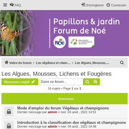
FAQ
S’enregistrer
Connexion
R
Index du forum
Les végétaux et champignons
Les Algues, Mousses, Lichens et Fougères
e
Les Algues, Mousses, Lichens et Fougères
c
Rechercher
Recherche avanc
Nouveau sujet
h
16 sujets • Page
1
sur
1
e
r
Annonces
c
Mode d'emploi du forum Végétaux et champignons
h
Dernier message par
admin
«
mer. 04 août , 2021 14:51
e
Introduction à la classification des végétaux et champignons
r
Dernier message par
admin
«
mer. 04 août , 2021 14:48