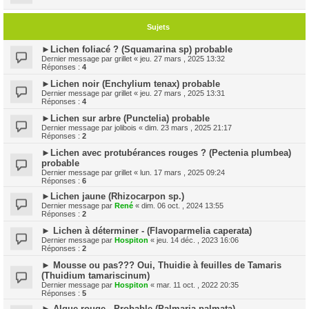
Sujets
►Lichen foliacé ? (Squamarina sp) probable
Dernier message par
grillet
«
jeu. 27 mars , 2025 13:32
Réponses :
4
►Lichen noir (Enchylium tenax) probable
Dernier message par
grillet
«
jeu. 27 mars , 2025 13:31
Réponses :
4
►Lichen sur arbre (Punctelia) probable
Dernier message par
jolibois
«
dim. 23 mars , 2025 21:17
Réponses :
2
►Lichen avec protubérances rouges ? (Pectenia plumbea)
probable
Dernier message par
grillet
«
lun. 17 mars , 2025 09:24
Réponses :
6
►Lichen jaune (Rhizocarpon sp.)
Dernier message par
René
«
dim. 06 oct. , 2024 13:55
Réponses :
2
► Lichen à déterminer - (Flavoparmelia caperata)
Dernier message par
Hospiton
«
jeu. 14 déc. , 2023 16:06
Réponses :
2
► Mousse ou pas??? Oui, Thuidie à feuilles de Tamaris
(Thuidium tamariscinum)
Dernier message par
Hospiton
«
mar. 11 oct. , 2022 20:35
Réponses :
5
► Algue rouge - Probable (Palmaria palmata)