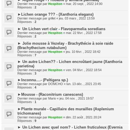
Dernier message par
Hospiton
«
mar. 20 sept. , 2022 14:00
Réponses :
2
►Lichen orange ??? - (Xanthoria elegans)
Dernier message par
grillet
«
jeu. 03 mars , 2022 13:59
Réponses :
2
► Un Lichen vert clair - Flavoparmelia soredians
Dernier message par
Hospiton
«
mar. 22 févr. , 2022 17:58
Réponses :
2
► Jolie mousse à Vezelay - Brachythécie à soie raide
(Brachythecium rutabulum)
Dernier message par
Hospiton
«
jeu. 10 févr. , 2022 18:42
Réponses :
7
► Un autre Lichen?? - Lichen encroûtant jaune (Xanthoria
parietina)
Dernier message par
Hospiton
«
ven. 04 févr. , 2022 18:54
Réponses :
3
►Inconnu....- (Peltigera sp.)
Dernier message par
DOMCHO
«
lun. 13 déc. , 2021 23:45
Réponses :
4
►Mousse - (Raconitrium canescens)
Dernier message par
Mario
«
jeu. 04 nov. , 2021 19:57
Réponses :
1
►Plante murale - Capillaire des murailles (Asplenium
trichomanes)
Dernier message par
Hospiton
«
dim. 22 août , 2021 20:24
Réponses :
9
► Un Lichen avec quel nom? - Lichen fruticuleux (Evernia