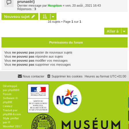
prunastri)
Dernier message par
Hospiton
«
ven. 20 août , 2021 16:43
Réponses :
3
Nouveau sujet
16 sujets • Page
1
sur
1
Aller à
Permissions du forum
Vous
ne pouvez pas
poster de nouveaux sujets
Vous
ne pouvez pas
répondre aux sujets
Vous
ne pouvez pas
modifier vos messages
Vous
ne pouvez pas
supprimer vos messages
Nous contacter
Supprimer les cookies
Heures au format
UTC+01:00
Développé
par
phpBB
®
Forum
Software ©
phpBB
Limited
Traduit par
phpBB-fr.com
Style
proflat
par ©
Mazeltof
2017