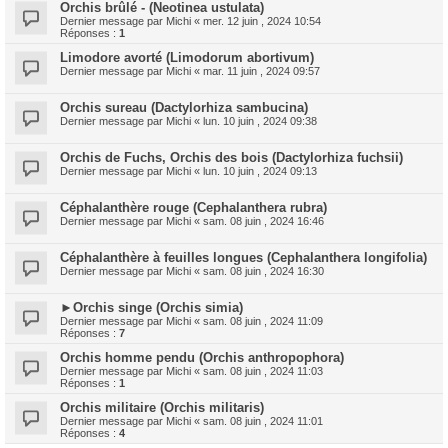
Orchis brûlé - (Neotinea ustulata)
Dernier message par
Michi
«
mer. 12 juin , 2024 10:54
Réponses :
1
Limodore avorté (Limodorum abortivum)
Dernier message par
Michi
«
mar. 11 juin , 2024 09:57
Orchis sureau (Dactylorhiza sambucina)
Dernier message par
Michi
«
lun. 10 juin , 2024 09:38
Orchis de Fuchs, Orchis des bois (Dactylorhiza fuchsii)
Dernier message par
Michi
«
lun. 10 juin , 2024 09:13
Céphalanthère rouge (Cephalanthera rubra)
Dernier message par
Michi
«
sam. 08 juin , 2024 16:46
Céphalanthère à feuilles longues (Cephalanthera longifolia)
Dernier message par
Michi
«
sam. 08 juin , 2024 16:30
►Orchis singe (Orchis simia)
Dernier message par
Michi
«
sam. 08 juin , 2024 11:09
Réponses :
7
Orchis homme pendu (Orchis anthropophora)
Dernier message par
Michi
«
sam. 08 juin , 2024 11:03
Réponses :
1
Orchis militaire (Orchis militaris)
Dernier message par
Michi
«
sam. 08 juin , 2024 11:01
Réponses :
4