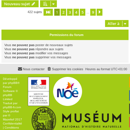
Nouveau sujet
1
2
3
4
5
9
Page
1
sur
9
Suivante
422 sujets
…
Aller à
Permissions du forum
Vous
ne pouvez pas
poster de nouveaux sujets
Vous
ne pouvez pas
répondre aux sujets
Vous
ne pouvez pas
modifier vos messages
Vous
ne pouvez pas
supprimer vos messages
Nous contacter
Supprimer les cookies
Heures au format
UTC+01:00
Développé
par
phpBB
®
Forum
Software ©
phpBB
Limited
Traduit par
phpBB-fr.com
Style
proflat
par ©
Mazeltof
2017
Confidentialité
|
Conditions