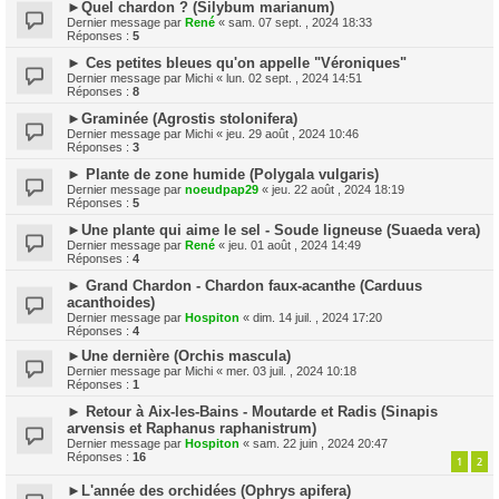
►Quel chardon ? (Silybum marianum)
Dernier message par
René
«
sam. 07 sept. , 2024 18:33
Réponses :
5
► Ces petites bleues qu'on appelle "Véroniques"
Dernier message par
Michi
«
lun. 02 sept. , 2024 14:51
Réponses :
8
►Graminée (Agrostis stolonifera)
Dernier message par
Michi
«
jeu. 29 août , 2024 10:46
Réponses :
3
► Plante de zone humide (Polygala vulgaris)
Dernier message par
noeudpap29
«
jeu. 22 août , 2024 18:19
Réponses :
5
►Une plante qui aime le sel - Soude ligneuse (Suaeda vera)
Dernier message par
René
«
jeu. 01 août , 2024 14:49
Réponses :
4
► Grand Chardon - Chardon faux-acanthe (Carduus
acanthoides)
Dernier message par
Hospiton
«
dim. 14 juil. , 2024 17:20
Réponses :
4
►Une dernière (Orchis mascula)
Dernier message par
Michi
«
mer. 03 juil. , 2024 10:18
Réponses :
1
► Retour à Aix-les-Bains - Moutarde et Radis (Sinapis
arvensis et Raphanus raphanistrum)
Dernier message par
Hospiton
«
sam. 22 juin , 2024 20:47
Réponses :
16
1
2
►L'année des orchidées (Ophrys apifera)