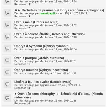
Dernier message par
Michi
«
mer. 19 juin , 2024 12:24
Réponses :
3
☻► Orchidées de prairies ? (Ophrys aranifera = sphegodes)
Dernier message par
noeudpap29
«
sam. 15 juin , 2024 10:17
Réponses :
9
Orchis mâle (Orchis mascula)
Dernier message par
Michi
«
ven. 14 juin , 2024 12:32
Réponses :
2
Orchis à souche étroite (Orchis x angusticruris)
Dernier message par
Michi
«
ven. 14 juin , 2024 10:28
Ophrys d'Aymonin (Ophrys aymoninii)
Dernier message par
Michi
«
ven. 14 juin , 2024 09:54
Orchis pourpre (Orchis purpurea)
Dernier message par
Michi
«
ven. 14 juin , 2024 09:31
Réponses :
1
Ophrys mouche (Ophrys insectifera)
Dernier message par
Michi
«
jeu. 13 juin , 2024 15:08
Listère à feuilles ovales (Neottia ovata)
Dernier message par
Apijardin
«
mer. 12 juin , 2024 20:54
Réponses :
3
►Orchidée sans chlorophylle - Néottie nid-d'oiseau (Neottia
nidus avis)
Dernier message par
Michi
«
mer. 12 juin , 2024 11:35
Réponses :
4