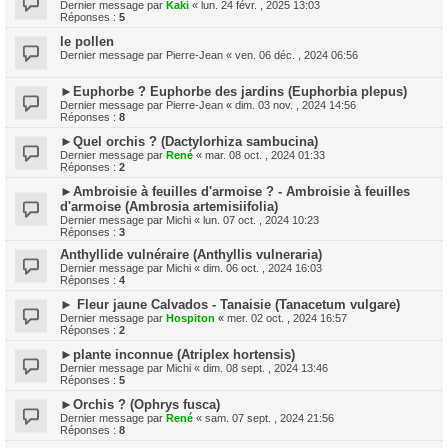
Dernier message par
Kaki
«
lun. 24 févr. , 2025 13:03
Réponses :
5
le pollen
Dernier message par
Pierre-Jean
«
ven. 06 déc. , 2024 06:56
►Euphorbe ? Euphorbe des jardins (Euphorbia plepus)
Dernier message par
Pierre-Jean
«
dim. 03 nov. , 2024 14:56
Réponses :
8
►Quel orchis ? (Dactylorhiza sambucina)
Dernier message par
René
«
mar. 08 oct. , 2024 01:33
Réponses :
2
►Ambroisie à feuilles d'armoise ? - Ambroisie à feuilles
d'armoise (Ambrosia artemisiifolia)
Dernier message par
Michi
«
lun. 07 oct. , 2024 10:23
Réponses :
3
Anthyllide vulnéraire (Anthyllis vulneraria)
Dernier message par
Michi
«
dim. 06 oct. , 2024 16:03
Réponses :
4
► Fleur jaune Calvados - Tanaisie (Tanacetum vulgare)
Dernier message par
Hospiton
«
mer. 02 oct. , 2024 16:57
Réponses :
2
►plante inconnue (Atriplex hortensis)
Dernier message par
Michi
«
dim. 08 sept. , 2024 13:46
Réponses :
5
►Orchis ? (Ophrys fusca)
Dernier message par
René
«
sam. 07 sept. , 2024 21:56
Réponses :
8