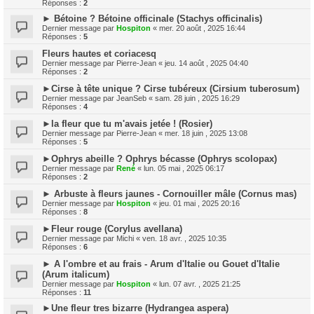
Réponses :
2
► Bétoine ? Bétoine officinale (Stachys officinalis)
Dernier message par
Hospiton
«
mer. 20 août , 2025 16:44
Réponses :
5
Fleurs hautes et coriacesq
Dernier message par
Pierre-Jean
«
jeu. 14 août , 2025 04:40
Réponses :
2
►Cirse à tête unique ? Cirse tubéreux (Cirsium tuberosum)
Dernier message par
JeanSeb
«
sam. 28 juin , 2025 16:29
Réponses :
4
►la fleur que tu m'avais jetée ! (Rosier)
Dernier message par
Pierre-Jean
«
mer. 18 juin , 2025 13:08
Réponses :
5
►Ophrys abeille ? Ophrys bécasse (Ophrys scolopax)
Dernier message par
René
«
lun. 05 mai , 2025 06:17
Réponses :
2
► Arbuste à fleurs jaunes - Cornouiller mâle (Cornus mas)
Dernier message par
Hospiton
«
jeu. 01 mai , 2025 20:16
Réponses :
8
►Fleur rouge (Corylus avellana)
Dernier message par
Michi
«
ven. 18 avr. , 2025 10:35
Réponses :
6
► A l'ombre et au frais - Arum d'Italie ou Gouet d'Italie
(Arum italicum)
Dernier message par
Hospiton
«
lun. 07 avr. , 2025 21:25
Réponses :
11
►Une fleur tres bizarre (Hydrangea aspera)