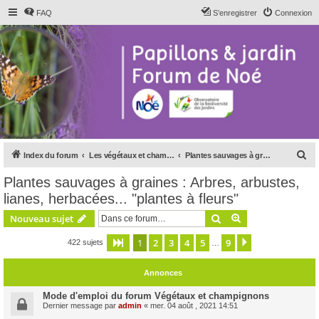
FAQ
S’enregistrer
Connexion
R
Index du forum
Les végétaux et champignons
Plantes sauvages à graines : Arbres, arbustes, lianes, herbacées... "plantes à fleurs"
e
Plantes sauvages à graines : Arbres, arbustes,
c
lianes, herbacées... "plantes à fleurs"
h
Rechercher
Recherche avanc
Nouveau sujet
e
r
1
2
3
4
5
9
Page
1
sur
9
Suivante
422 sujets
…
c
Annonces
h
e
Mode d'emploi du forum Végétaux et champignons
Dernier message par
admin
«
mer. 04 août , 2021 14:51
r