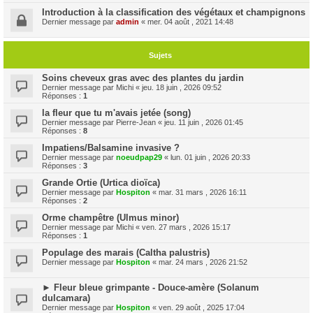
Introduction à la classification des végétaux et champignons
Dernier message par
admin
«
mer. 04 août , 2021 14:48
Sujets
Soins cheveux gras avec des plantes du jardin
Dernier message par
Michi
«
jeu. 18 juin , 2026 09:52
Réponses :
1
la fleur que tu m'avais jetée (song)
Dernier message par
Pierre-Jean
«
jeu. 11 juin , 2026 01:45
Réponses :
8
Impatiens/Balsamine invasive ?
Dernier message par
noeudpap29
«
lun. 01 juin , 2026 20:33
Réponses :
3
Grande Ortie (Urtica dioïca)
Dernier message par
Hospiton
«
mar. 31 mars , 2026 16:11
Réponses :
2
Orme champêtre (Ulmus minor)
Dernier message par
Michi
«
ven. 27 mars , 2026 15:17
Réponses :
1
Populage des marais (Caltha palustris)
Dernier message par
Hospiton
«
mar. 24 mars , 2026 21:52
► Fleur bleue grimpante - Douce-amère (Solanum
dulcamara)
Dernier message par
Hospiton
«
ven. 29 août , 2025 17:04