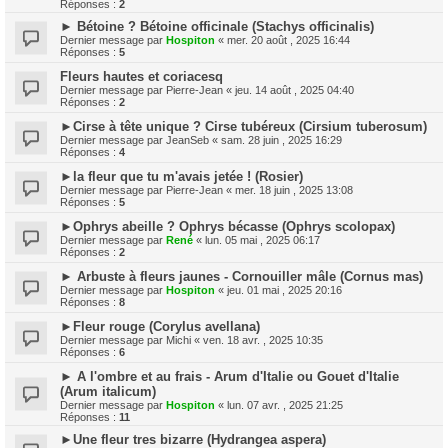
Réponses :
2
► Bétoine ? Bétoine officinale (Stachys officinalis)
Dernier message par
Hospiton
«
mer. 20 août , 2025 16:44
Réponses :
5
Fleurs hautes et coriacesq
Dernier message par
Pierre-Jean
«
jeu. 14 août , 2025 04:40
Réponses :
2
►Cirse à tête unique ? Cirse tubéreux (Cirsium tuberosum)
Dernier message par
JeanSeb
«
sam. 28 juin , 2025 16:29
Réponses :
4
►la fleur que tu m'avais jetée ! (Rosier)
Dernier message par
Pierre-Jean
«
mer. 18 juin , 2025 13:08
Réponses :
5
►Ophrys abeille ? Ophrys bécasse (Ophrys scolopax)
Dernier message par
René
«
lun. 05 mai , 2025 06:17
Réponses :
2
► Arbuste à fleurs jaunes - Cornouiller mâle (Cornus mas)
Dernier message par
Hospiton
«
jeu. 01 mai , 2025 20:16
Réponses :
8
►Fleur rouge (Corylus avellana)
Dernier message par
Michi
«
ven. 18 avr. , 2025 10:35
Réponses :
6
► A l'ombre et au frais - Arum d'Italie ou Gouet d'Italie
(Arum italicum)
Dernier message par
Hospiton
«
lun. 07 avr. , 2025 21:25
Réponses :
11
►Une fleur tres bizarre (Hydrangea aspera)