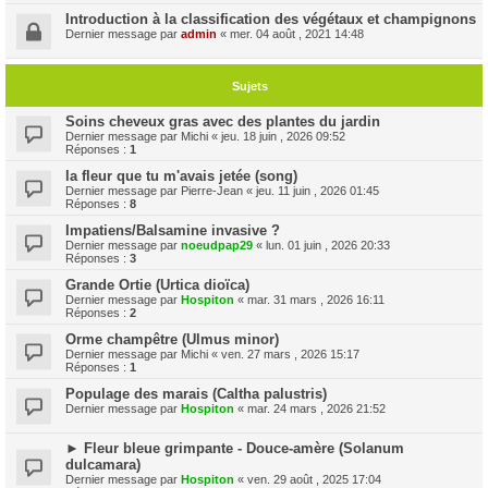
Introduction à la classification des végétaux et champignons
Dernier message par
admin
«
mer. 04 août , 2021 14:48
Sujets
Soins cheveux gras avec des plantes du jardin
Dernier message par
Michi
«
jeu. 18 juin , 2026 09:52
Réponses :
1
la fleur que tu m'avais jetée (song)
Dernier message par
Pierre-Jean
«
jeu. 11 juin , 2026 01:45
Réponses :
8
Impatiens/Balsamine invasive ?
Dernier message par
noeudpap29
«
lun. 01 juin , 2026 20:33
Réponses :
3
Grande Ortie (Urtica dioïca)
Dernier message par
Hospiton
«
mar. 31 mars , 2026 16:11
Réponses :
2
Orme champêtre (Ulmus minor)
Dernier message par
Michi
«
ven. 27 mars , 2026 15:17
Réponses :
1
Populage des marais (Caltha palustris)
Dernier message par
Hospiton
«
mar. 24 mars , 2026 21:52
► Fleur bleue grimpante - Douce-amère (Solanum
dulcamara)
Dernier message par
Hospiton
«
ven. 29 août , 2025 17:04