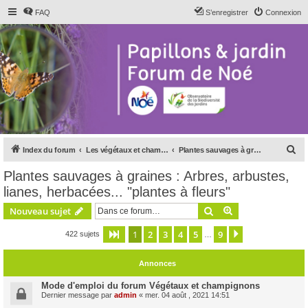
FAQ
S’enregistrer
Connexion
R
Index du forum
Les végétaux et champignons
Plantes sauvages à graines : Arbres, arbustes, lianes, herbacées... "plantes à fleurs"
e
Plantes sauvages à graines : Arbres, arbustes,
c
lianes, herbacées... "plantes à fleurs"
h
Rechercher
Recherche avanc
Nouveau sujet
e
r
1
2
3
4
5
9
Page
1
sur
9
Suivante
422 sujets
…
c
Annonces
h
e
Mode d'emploi du forum Végétaux et champignons
Dernier message par
admin
«
mer. 04 août , 2021 14:51
r