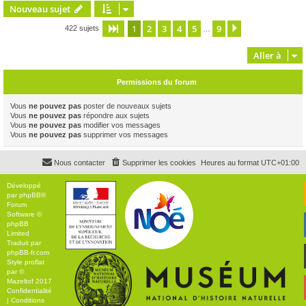
Nouveau sujet
1
2
3
4
5
9
Page
1
sur
9
Suivante
422 sujets
…
Aller à
Permissions du forum
Vous
ne pouvez pas
poster de nouveaux sujets
Vous
ne pouvez pas
répondre aux sujets
Vous
ne pouvez pas
modifier vos messages
Vous
ne pouvez pas
supprimer vos messages
Nous contacter
Supprimer les cookies
Heures au format
UTC+01:00
Développé
par
phpBB
®
Forum
Software ©
phpBB
Limited
Traduit par
phpBB-fr.com
Style
proflat
par ©
Mazeltof
2017
Confidentialité
|
Conditions