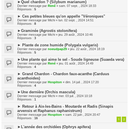
►Quel chardon ? (Silybum marianum)
Dernier message par
René
«
sam. 07 sept. , 2024 18:33
Réponses :
5
► Ces petites bleues qu'on appelle "Véroniques"
Dernier message par
Michi
«
lun. 02 sept. , 2024 14:51
Réponses :
8
►Graminée (Agrostis stolonifera)
Dernier message par
Michi
«
jeu. 29 août , 2024 10:46
Réponses :
3
► Plante de zone humide (Polygala vulgaris)
Dernier message par
noeudpap29
«
jeu. 22 août , 2024 18:19
Réponses :
5
►Une plante qui aime le sel - Soude ligneuse (Suaeda vera)
Dernier message par
René
«
jeu. 01 août , 2024 14:49
Réponses :
4
► Grand Chardon - Chardon faux-acanthe (Carduus
acanthoides)
Dernier message par
Hospiton
«
dim. 14 juil. , 2024 17:20
Réponses :
4
►Une dernière (Orchis mascula)
Dernier message par
Michi
«
mer. 03 juil. , 2024 10:18
Réponses :
1
► Retour à Aix-les-Bains - Moutarde et Radis (Sinapis
arvensis et Raphanus raphanistrum)
Dernier message par
Hospiton
«
sam. 22 juin , 2024 20:47
Réponses :
16
1
2
►L'année des orchidées (Ophrys apifera)