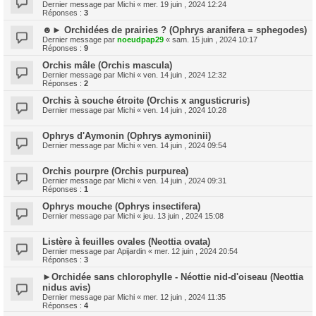
Dernier message par
Michi
«
mer. 19 juin , 2024 12:24
Réponses :
3
☻► Orchidées de prairies ? (Ophrys aranifera = sphegodes)
Dernier message par
noeudpap29
«
sam. 15 juin , 2024 10:17
Réponses :
9
Orchis mâle (Orchis mascula)
Dernier message par
Michi
«
ven. 14 juin , 2024 12:32
Réponses :
2
Orchis à souche étroite (Orchis x angusticruris)
Dernier message par
Michi
«
ven. 14 juin , 2024 10:28
Ophrys d'Aymonin (Ophrys aymoninii)
Dernier message par
Michi
«
ven. 14 juin , 2024 09:54
Orchis pourpre (Orchis purpurea)
Dernier message par
Michi
«
ven. 14 juin , 2024 09:31
Réponses :
1
Ophrys mouche (Ophrys insectifera)
Dernier message par
Michi
«
jeu. 13 juin , 2024 15:08
Listère à feuilles ovales (Neottia ovata)
Dernier message par
Apijardin
«
mer. 12 juin , 2024 20:54
Réponses :
3
►Orchidée sans chlorophylle - Néottie nid-d'oiseau (Neottia
nidus avis)
Dernier message par
Michi
«
mer. 12 juin , 2024 11:35
Réponses :
4