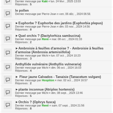
Dernier message par
Kaki
«
lun. 24 févr. , 2025 13:03
Réponses :
5
le pollen
Dernier message par
Pierre-Jean
«
ven. 06 déc. , 2024 06:56
►Euphorbe ? Euphorbe des jardins (Euphorbia plepus)
Dernier message par
Pierre-Jean
«
dim. 03 nov. , 2024 14:56
Réponses :
8
►Quel orchis ? (Dactylorhiza sambucina)
Dernier message par
René
«
mar. 08 oct. , 2024 01:33
Réponses :
2
►Ambroisie à feuilles d'armoise ? - Ambroisie à feuilles
d'armoise (Ambrosia artemisiifolia)
Dernier message par
Michi
«
lun. 07 oct. , 2024 10:23
Réponses :
3
Anthyllide vulnéraire (Anthyllis vulneraria)
Dernier message par
Michi
«
dim. 06 oct. , 2024 16:03
Réponses :
4
► Fleur jaune Calvados - Tanaisie (Tanacetum vulgare)
Dernier message par
Hospiton
«
mer. 02 oct. , 2024 16:57
Réponses :
2
►plante inconnue (Atriplex hortensis)
Dernier message par
Michi
«
dim. 08 sept. , 2024 13:46
Réponses :
5
►Orchis ? (Ophrys fusca)
Dernier message par
René
«
sam. 07 sept. , 2024 21:56
Réponses :
8