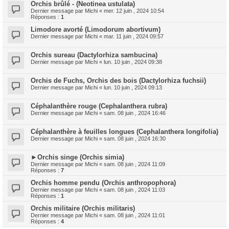
Orchis brûlé - (Neotinea ustulata)
Dernier message par
Michi
«
mer. 12 juin , 2024 10:54
Réponses :
1
Limodore avorté (Limodorum abortivum)
Dernier message par
Michi
«
mar. 11 juin , 2024 09:57
Orchis sureau (Dactylorhiza sambucina)
Dernier message par
Michi
«
lun. 10 juin , 2024 09:38
Orchis de Fuchs, Orchis des bois (Dactylorhiza fuchsii)
Dernier message par
Michi
«
lun. 10 juin , 2024 09:13
Céphalanthère rouge (Cephalanthera rubra)
Dernier message par
Michi
«
sam. 08 juin , 2024 16:46
Céphalanthère à feuilles longues (Cephalanthera longifolia)
Dernier message par
Michi
«
sam. 08 juin , 2024 16:30
►Orchis singe (Orchis simia)
Dernier message par
Michi
«
sam. 08 juin , 2024 11:09
Réponses :
7
Orchis homme pendu (Orchis anthropophora)
Dernier message par
Michi
«
sam. 08 juin , 2024 11:03
Réponses :
1
Orchis militaire (Orchis militaris)
Dernier message par
Michi
«
sam. 08 juin , 2024 11:01
Réponses :
4