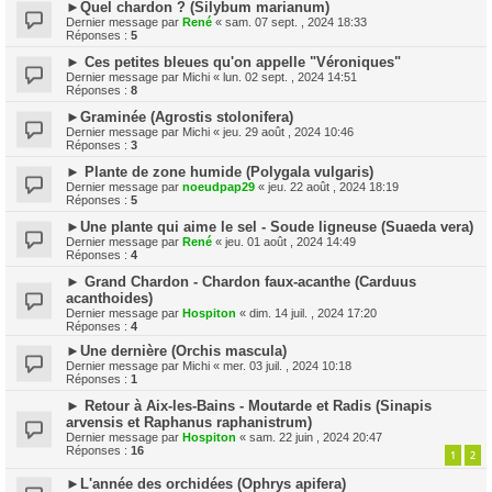
►Quel chardon ? (Silybum marianum)
Dernier message par
René
«
sam. 07 sept. , 2024 18:33
Réponses :
5
► Ces petites bleues qu'on appelle "Véroniques"
Dernier message par
Michi
«
lun. 02 sept. , 2024 14:51
Réponses :
8
►Graminée (Agrostis stolonifera)
Dernier message par
Michi
«
jeu. 29 août , 2024 10:46
Réponses :
3
► Plante de zone humide (Polygala vulgaris)
Dernier message par
noeudpap29
«
jeu. 22 août , 2024 18:19
Réponses :
5
►Une plante qui aime le sel - Soude ligneuse (Suaeda vera)
Dernier message par
René
«
jeu. 01 août , 2024 14:49
Réponses :
4
► Grand Chardon - Chardon faux-acanthe (Carduus
acanthoides)
Dernier message par
Hospiton
«
dim. 14 juil. , 2024 17:20
Réponses :
4
►Une dernière (Orchis mascula)
Dernier message par
Michi
«
mer. 03 juil. , 2024 10:18
Réponses :
1
► Retour à Aix-les-Bains - Moutarde et Radis (Sinapis
arvensis et Raphanus raphanistrum)
Dernier message par
Hospiton
«
sam. 22 juin , 2024 20:47
Réponses :
16
1
2
►L'année des orchidées (Ophrys apifera)