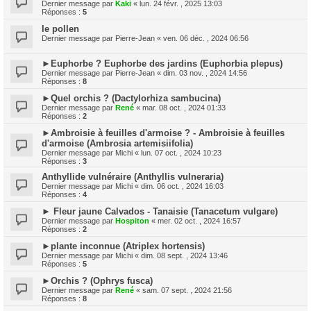
Dernier message par
Kaki
«
lun. 24 févr. , 2025 13:03
Réponses :
5
le pollen
Dernier message par
Pierre-Jean
«
ven. 06 déc. , 2024 06:56
►Euphorbe ? Euphorbe des jardins (Euphorbia plepus)
Dernier message par
Pierre-Jean
«
dim. 03 nov. , 2024 14:56
Réponses :
8
►Quel orchis ? (Dactylorhiza sambucina)
Dernier message par
René
«
mar. 08 oct. , 2024 01:33
Réponses :
2
►Ambroisie à feuilles d'armoise ? - Ambroisie à feuilles
d'armoise (Ambrosia artemisiifolia)
Dernier message par
Michi
«
lun. 07 oct. , 2024 10:23
Réponses :
3
Anthyllide vulnéraire (Anthyllis vulneraria)
Dernier message par
Michi
«
dim. 06 oct. , 2024 16:03
Réponses :
4
► Fleur jaune Calvados - Tanaisie (Tanacetum vulgare)
Dernier message par
Hospiton
«
mer. 02 oct. , 2024 16:57
Réponses :
2
►plante inconnue (Atriplex hortensis)
Dernier message par
Michi
«
dim. 08 sept. , 2024 13:46
Réponses :
5
►Orchis ? (Ophrys fusca)
Dernier message par
René
«
sam. 07 sept. , 2024 21:56
Réponses :
8