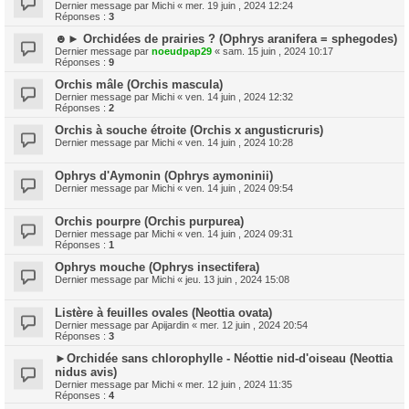
Dernier message par
Michi
«
mer. 19 juin , 2024 12:24
Réponses :
3
☻► Orchidées de prairies ? (Ophrys aranifera = sphegodes)
Dernier message par
noeudpap29
«
sam. 15 juin , 2024 10:17
Réponses :
9
Orchis mâle (Orchis mascula)
Dernier message par
Michi
«
ven. 14 juin , 2024 12:32
Réponses :
2
Orchis à souche étroite (Orchis x angusticruris)
Dernier message par
Michi
«
ven. 14 juin , 2024 10:28
Ophrys d'Aymonin (Ophrys aymoninii)
Dernier message par
Michi
«
ven. 14 juin , 2024 09:54
Orchis pourpre (Orchis purpurea)
Dernier message par
Michi
«
ven. 14 juin , 2024 09:31
Réponses :
1
Ophrys mouche (Ophrys insectifera)
Dernier message par
Michi
«
jeu. 13 juin , 2024 15:08
Listère à feuilles ovales (Neottia ovata)
Dernier message par
Apijardin
«
mer. 12 juin , 2024 20:54
Réponses :
3
►Orchidée sans chlorophylle - Néottie nid-d'oiseau (Neottia
nidus avis)
Dernier message par
Michi
«
mer. 12 juin , 2024 11:35
Réponses :
4