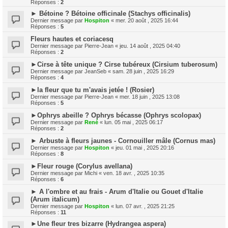
Réponses :
2
► Bétoine ? Bétoine officinale (Stachys officinalis)
Dernier message par
Hospiton
«
mer. 20 août , 2025 16:44
Réponses :
5
Fleurs hautes et coriacesq
Dernier message par
Pierre-Jean
«
jeu. 14 août , 2025 04:40
Réponses :
2
►Cirse à tête unique ? Cirse tubéreux (Cirsium tuberosum)
Dernier message par
JeanSeb
«
sam. 28 juin , 2025 16:29
Réponses :
4
►la fleur que tu m'avais jetée ! (Rosier)
Dernier message par
Pierre-Jean
«
mer. 18 juin , 2025 13:08
Réponses :
5
►Ophrys abeille ? Ophrys bécasse (Ophrys scolopax)
Dernier message par
René
«
lun. 05 mai , 2025 06:17
Réponses :
2
► Arbuste à fleurs jaunes - Cornouiller mâle (Cornus mas)
Dernier message par
Hospiton
«
jeu. 01 mai , 2025 20:16
Réponses :
8
►Fleur rouge (Corylus avellana)
Dernier message par
Michi
«
ven. 18 avr. , 2025 10:35
Réponses :
6
► A l'ombre et au frais - Arum d'Italie ou Gouet d'Italie
(Arum italicum)
Dernier message par
Hospiton
«
lun. 07 avr. , 2025 21:25
Réponses :
11
►Une fleur tres bizarre (Hydrangea aspera)