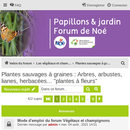
FAQ
S’enregistrer
Connexion
R
Index du forum
Les végétaux et champignons
Plantes sauvages à graines : Arbres, arbustes, lianes, herbacées... "plantes à fleurs"
e
Plantes sauvages à graines : Arbres, arbustes,
c
lianes, herbacées... "plantes à fleurs"
h
Rechercher
Recherche avanc
Nouveau sujet
e
r
1
2
3
4
5
9
Page
1
sur
9
Suivante
422 sujets
…
c
Annonces
h
e
Mode d'emploi du forum Végétaux et champignons
Dernier message par
admin
«
mer. 04 août , 2021 14:51
r