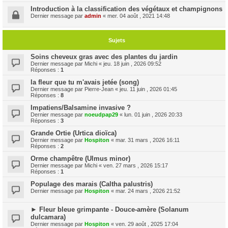
Introduction à la classification des végétaux et champignons
Dernier message par
admin
«
mer. 04 août , 2021 14:48
Sujets
Soins cheveux gras avec des plantes du jardin
Dernier message par
Michi
«
jeu. 18 juin , 2026 09:52
Réponses :
1
la fleur que tu m'avais jetée (song)
Dernier message par
Pierre-Jean
«
jeu. 11 juin , 2026 01:45
Réponses :
8
Impatiens/Balsamine invasive ?
Dernier message par
noeudpap29
«
lun. 01 juin , 2026 20:33
Réponses :
3
Grande Ortie (Urtica dioïca)
Dernier message par
Hospiton
«
mar. 31 mars , 2026 16:11
Réponses :
2
Orme champêtre (Ulmus minor)
Dernier message par
Michi
«
ven. 27 mars , 2026 15:17
Réponses :
1
Populage des marais (Caltha palustris)
Dernier message par
Hospiton
«
mar. 24 mars , 2026 21:52
► Fleur bleue grimpante - Douce-amère (Solanum
dulcamara)
Dernier message par
Hospiton
«
ven. 29 août , 2025 17:04