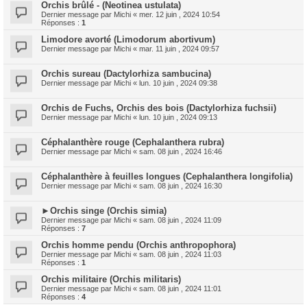
Orchis brûlé - (Neotinea ustulata)
Dernier message par
Michi
«
mer. 12 juin , 2024 10:54
Réponses :
1
Limodore avorté (Limodorum abortivum)
Dernier message par
Michi
«
mar. 11 juin , 2024 09:57
Orchis sureau (Dactylorhiza sambucina)
Dernier message par
Michi
«
lun. 10 juin , 2024 09:38
Orchis de Fuchs, Orchis des bois (Dactylorhiza fuchsii)
Dernier message par
Michi
«
lun. 10 juin , 2024 09:13
Céphalanthère rouge (Cephalanthera rubra)
Dernier message par
Michi
«
sam. 08 juin , 2024 16:46
Céphalanthère à feuilles longues (Cephalanthera longifolia)
Dernier message par
Michi
«
sam. 08 juin , 2024 16:30
►Orchis singe (Orchis simia)
Dernier message par
Michi
«
sam. 08 juin , 2024 11:09
Réponses :
7
Orchis homme pendu (Orchis anthropophora)
Dernier message par
Michi
«
sam. 08 juin , 2024 11:03
Réponses :
1
Orchis militaire (Orchis militaris)
Dernier message par
Michi
«
sam. 08 juin , 2024 11:01
Réponses :
4