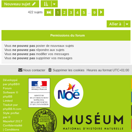
Nouveau sujet
1
2
3
4
5
9
Page
1
sur
9
Suivante
422 sujets
…
Aller à
Permissions du forum
Vous
ne pouvez pas
poster de nouveaux sujets
Vous
ne pouvez pas
répondre aux sujets
Vous
ne pouvez pas
modifier vos messages
Vous
ne pouvez pas
supprimer vos messages
Nous contacter
Supprimer les cookies
Heures au format
UTC+01:00
Développé
par
phpBB
®
Forum
Software ©
phpBB
Limited
Traduit par
phpBB-fr.com
Style
proflat
par ©
Mazeltof
2017
Confidentialité
|
Conditions