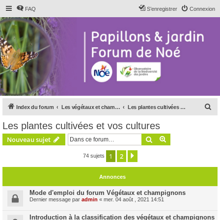
FAQ
S’enregistrer
Connexion
R
Index du forum
Les végétaux et champignons
Les plantes cultivées et vos cultures
e
Les plantes cultivées et vos cultures
c
Rechercher
Recherche avanc
Nouveau sujet
h
e
1
2
Suivante
74 sujets
r
Annonces
c
h
Mode d'emploi du forum Végétaux et champignons
Dernier message par
admin
«
mer. 04 août , 2021 14:51
e
r
Introduction à la classification des végétaux et champignons