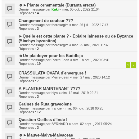
☻►Plante ornementale (Duranta erecta)
Dernier message par
Kaki
«
mer. 05 oct. , 2022 21:04
Réponses :
4
Changement de couleur ???
Dernier message par
theresegim
«
mar. 26 juil. , 2022 17:47
Réponses :
3
►Quelle est cette plante ? - Epiaire laineuse ou de Byzance
(Stachys byzantina)
Dernier message par
theresegim
«
mar. 25 mai , 2021 11:37
Réponses :
2
☻Un plaidoyer pour les Buddleja
Dernier message par
Pierre-Jean
«
dim. 18 oct. , 2020 03:41
Réponses :
19
1
2
CRASSULATA OVATA d'envergure !
Dernier message par
Pierre-Jean
«
mer. 27 mai , 2020 14:12
Réponses :
7
A PLANTER MAINTENANT ????
Dernier message par
biyo
«
dim. 12 mai , 2019 22:21
Réponses :
3
Graines de Ruta graveolens
Dernier message par
francie
«
mar. 06 nov. , 2018 00:25
Réponses :
12
Question Oeillets d'Inde !
Dernier message par
BERNARD
«
sam. 02 sept. , 2017 05:24
Réponses :
3
☻►Mauve-Malva-Malvaceae