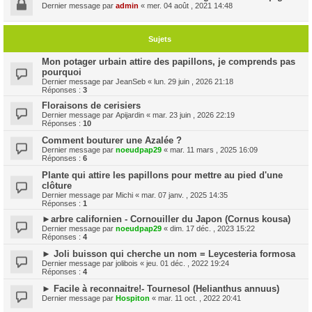
Dernier message par
admin
«
mer. 04 août , 2021 14:48
Sujets
Mon potager urbain attire des papillons, je comprends pas
pourquoi
Dernier message par
JeanSeb
«
lun. 29 juin , 2026 21:18
Réponses :
3
Floraisons de cerisiers
Dernier message par
Apijardin
«
mar. 23 juin , 2026 22:19
Réponses :
10
Comment bouturer une Azalée ?
Dernier message par
noeudpap29
«
mar. 11 mars , 2025 16:09
Réponses :
6
Plante qui attire les papillons pour mettre au pied d'une
clôture
Dernier message par
Michi
«
mar. 07 janv. , 2025 14:35
Réponses :
1
►arbre californien - Cornouiller du Japon (Cornus kousa)
Dernier message par
noeudpap29
«
dim. 17 déc. , 2023 15:22
Réponses :
4
► Joli buisson qui cherche un nom = Leycesteria formosa
Dernier message par
jolibois
«
jeu. 01 déc. , 2022 19:24
Réponses :
4
► Facile à reconnaitre!- Tournesol (Helianthus annuus)
Dernier message par
Hospiton
«
mar. 11 oct. , 2022 20:41