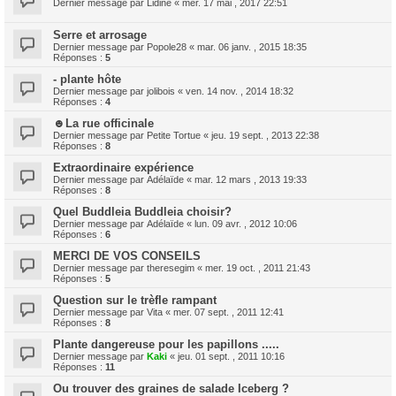
Dernier message par
Lidine
«
mer. 17 mai , 2017 22:51
Serre et arrosage
Dernier message par
Popole28
«
mar. 06 janv. , 2015 18:35
Réponses :
5
- plante hôte
Dernier message par
jolibois
«
ven. 14 nov. , 2014 18:32
Réponses :
4
☻La rue officinale
Dernier message par
Petite Tortue
«
jeu. 19 sept. , 2013 22:38
Réponses :
8
Extraordinaire expérience
Dernier message par
Adélaïde
«
mar. 12 mars , 2013 19:33
Réponses :
8
Quel Buddleia Buddleia choisir?
Dernier message par
Adélaïde
«
lun. 09 avr. , 2012 10:06
Réponses :
6
MERCI DE VOS CONSEILS
Dernier message par
theresegim
«
mer. 19 oct. , 2011 21:43
Réponses :
5
Question sur le trèfle rampant
Dernier message par
Vita
«
mer. 07 sept. , 2011 12:41
Réponses :
8
Plante dangereuse pour les papillons .....
Dernier message par
Kaki
«
jeu. 01 sept. , 2011 10:16
Réponses :
11
Ou trouver des graines de salade Iceberg ?