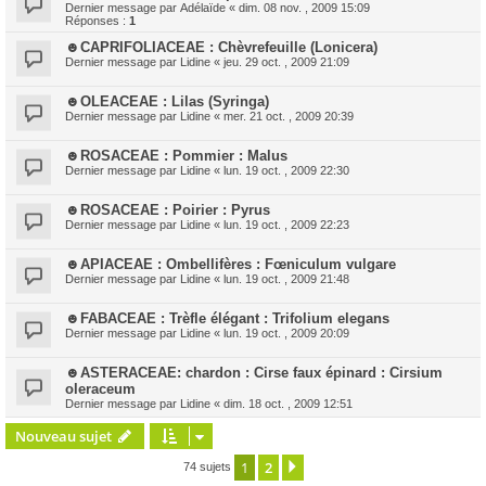
Dernier message par
Adélaïde
«
dim. 08 nov. , 2009 15:09
Réponses :
1
☻CAPRIFOLIACEAE : Chèvrefeuille (Lonicera)
Dernier message par
Lidine
«
jeu. 29 oct. , 2009 21:09
☻OLEACEAE : Lilas (Syringa)
Dernier message par
Lidine
«
mer. 21 oct. , 2009 20:39
☻ROSACEAE : Pommier : Malus
Dernier message par
Lidine
«
lun. 19 oct. , 2009 22:30
☻ROSACEAE : Poirier : Pyrus
Dernier message par
Lidine
«
lun. 19 oct. , 2009 22:23
☻APIACEAE : Ombellifères : Fœniculum vulgare
Dernier message par
Lidine
«
lun. 19 oct. , 2009 21:48
☻FABACEAE : Trèfle élégant : Trifolium elegans
Dernier message par
Lidine
«
lun. 19 oct. , 2009 20:09
☻ASTERACEAE: chardon : Cirse faux épinard : Cirsium
oleraceum
Dernier message par
Lidine
«
dim. 18 oct. , 2009 12:51
Nouveau sujet
1
2
Suivante
74 sujets