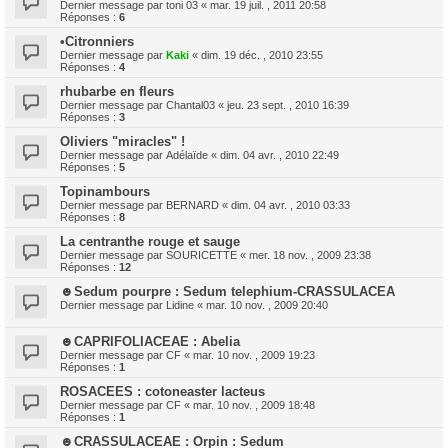
Dernier message par
toni 03
«
mar. 19 juil. , 2011 20:58
Réponses :
6
•Citronniers
Dernier message par
Kaki
«
dim. 19 déc. , 2010 23:55
Réponses :
4
rhubarbe en fleurs
Dernier message par
Chantal03
«
jeu. 23 sept. , 2010 16:39
Réponses :
3
Oliviers "miracles" !
Dernier message par
Adélaïde
«
dim. 04 avr. , 2010 22:49
Réponses :
5
Topinambours
Dernier message par
BERNARD
«
dim. 04 avr. , 2010 03:33
Réponses :
8
La centranthe rouge et sauge
Dernier message par
SOURICETTE
«
mer. 18 nov. , 2009 23:38
Réponses :
12
☻Sedum pourpre : Sedum telephium-CRASSULACEA
Dernier message par
Lidine
«
mar. 10 nov. , 2009 20:40
☻CAPRIFOLIACEAE : Abelia
Dernier message par
CF
«
mar. 10 nov. , 2009 19:23
Réponses :
1
ROSACEES : cotoneaster lacteus
Dernier message par
CF
«
mar. 10 nov. , 2009 18:48
Réponses :
1
☻CRASSULACEAE : Orpin : Sedum