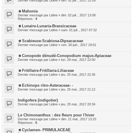
Dernier message par
Lidine
«
dim. 02 juil. , 2017 23:28
☻Mahonia
Dernier message par
Lidine
«
dim. 02 juil. , 2017 13:08
Réponses :
4
☻Lunaire-Lunaria-Brassicaceae
Dernier message par
Lidine
«
sam. 01 juil. , 2017 07:32
☻Scabieuse-Scabiosa-Dipsacaceae
Dernier message par
Lidine
«
ven. 30 juin , 2017 19:01
☻Conopode dénudé-Conopodium majus-Apiaceae
Dernier message par
Lidine
«
lun. 29 mai , 2017 22:00
☻Fritillaire-Fritillaria-Liliaceae
Dernier message par
Lidine
«
jeu. 25 mai , 2017 22:35
☻Echinops ritro-Asteraceae- -
Dernier message par
Lidine
«
jeu. 25 mai , 2017 21:12
Indigofera (indigotier)
Dernier message par
Lidine
«
jeu. 25 mai , 2017 20:34
Le Chimonanthus : des fleurs pour l'hiver
Dernier message par
Lidine
«
dim. 21 mai , 2017 13:23
Réponses :
5
☻Cyclamen- PRIMULACEAE